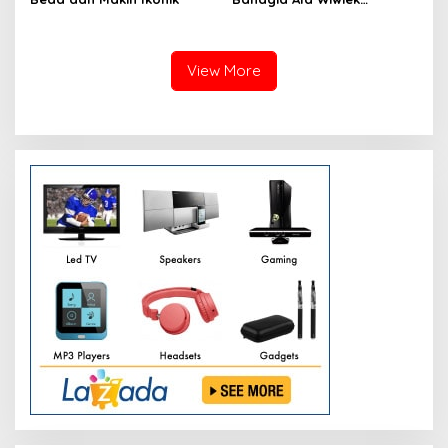
Hargono
View More