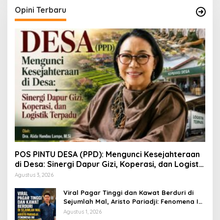
Opini Terbaru
POS PINTU DESA (PPD): Mengunci Kesejahteraan
di Desa: Sinergi Dapur Gizi, Koperasi, dan Logistik
Terpadu
Agustus 3, 2026
Viral Pagar Tinggi dan Kawat Berduri di
Sejumlah Mal, Aristo Pariadji: Fenomena Ini
Cerminan Pentingnya Membangun
Agustus 1, 2026
Kepercayaan Sosial