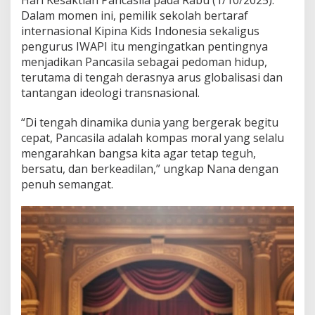
e
Dalam momen ini, pemilik sekolah bertaraf
h
internasional Kipina Kids Indonesia sekaligus
a
pengurus IWAPI itu mengingatkan pentingnya
r
menjadikan Pancasila sebagai pedoman hidup,
i
-
terutama di tengah derasnya arus globalisasi dan
h
tantangan ideologi transnasional.
a
r
“Di tengah dinamika dunia yang bergerak begitu
i
cepat, Pancasila adalah kompas moral yang selalu
mengarahkan bangsa kita agar tetap teguh,
bersatu, dan berkeadilan,” ungkap Nana dengan
penuh semangat.