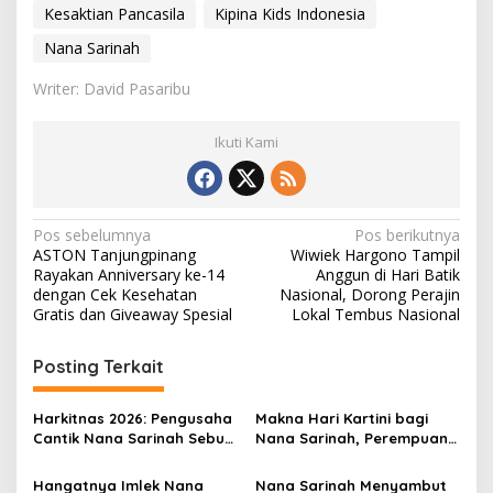
Kesaktian Pancasila
Kipina Kids Indonesia
Nana Sarinah
Writer: David Pasaribu
Ikuti Kami
N
Pos sebelumnya
Pos berikutnya
ASTON Tanjungpinang
Wiwiek Hargono Tampil
a
Rayakan Anniversary ke-14
Anggun di Hari Batik
v
dengan Cek Kesehatan
Nasional, Dorong Perajin
Gratis dan Giveaway Spesial
Lokal Tembus Nasional
i
g
Posting Terkait
a
s
Harkitnas 2026: Pengusaha
Makna Hari Kartini bagi
Cantik Nana Sarinah Sebut
Nana Sarinah, Perempuan
i
Nasionalisme di Era Digital
Berani Bermimpi dan
p
Semakin Penting
Berdaya
Hangatnya Imlek Nana
Nana Sarinah Menyambut