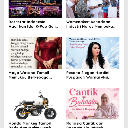
Bornstar Indonesia
Wamenaker: Kehadiran
Hadirkan Idol K-Pop Gun
Industri Harus Membuka
Woo dan Henny di Hotel
Kesempatan Kerja bagi
Grand Sahid Jaya Jakarta,
Warga Sekitar
Exclusive Dinner Meriahkan
Puncak Acara
Maya Watono Tampil
Pesona Elegan Hardini
Memukau Berkebaya,
Puspasari Warnai Aksi
Pesona CEO InJourney
Donor Darah PERI, Tebar
Hidupkan Semangat Kartini
Semangat “Satu Kantong
di Hari Kebaya Nasional
Darah, Sejuta Harapan”
Honda Monkey Tampil
Rahasia Cantik dan
Beda dan Makin Ikonik
Bahagia Ala Wiwiek