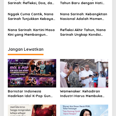
Sarinah: Refleksi, Doa, dan
Tahun Baru dengan Hati
o
Cinta Keluarga
Penuh Syukur Ungkap
s
Pembelajaran Berharga
Nggak Cuma Cantik, Nana
Nana Sarinah: Kebangkitan
Sepanjang 2025
Sarinah Tunjukkan Kebaya
Nasional Adalah Momen
Itu Cermin Jiwa Perempuan
untuk Bertumbuh dan
Indonesia
Berbagi
Nana Sarinah: Kartini Masa
Refleksi Akhir Tahun, Nana
Kini yang Membangun
Sarinah Ungkap Kondisi
Bisnis dengan Hati dan
Perekonomian Saat Ini
Prestasi
Jangan Lewatkan
Bornstar Indonesia
Wamenaker: Kehadiran
Hadirkan Idol K-Pop Gun
Industri Harus Membuka
Woo dan Henny di Hotel
Kesempatan Kerja bagi
Grand Sahid Jaya Jakarta,
Warga Sekitar
Exclusive Dinner Meriahkan
Puncak Acara