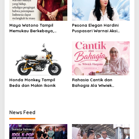
Maya Watono Tampil
Pesona Elegan Hardini
Memukau Berkebaya,
Puspasari Warnai Aksi
Pesona CEO InJourney
Donor Darah PERI, Tebar
Hidupkan Semangat Kartini
Semangat “Satu Kantong
di Hari Kebaya Nasional
Darah, Sejuta Harapan”
Honda Monkey Tampil
Rahasia Cantik dan
Beda dan Makin Ikonik
Bahagia Ala Wiwiek
Hargono
News Feed