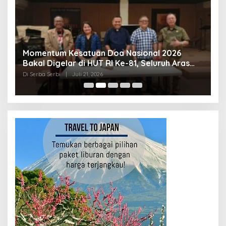
Momentum Kesatuan Doa Nasional 2026
K
Bakal Digelar di HUT RI Ke-81, Seluruh Aras
A
Gereja Bersatu Doakan Indonesia
Di Serba Serbi
|
Juli 21, 2026
Di