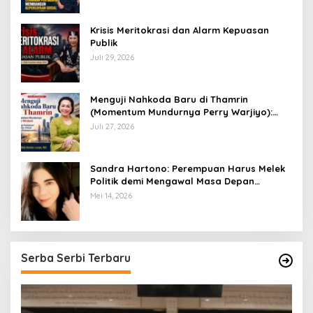
​Krisis Meritokrasi dan Alarm Kepuasan
Publik
Juli 29, 2026
​Menguji Nahkoda Baru di Thamrin
(Momentum Mundurnya Perry Warjiyo):
Sinergi Kebijakan Moneter-Fiskal di Era
Juli 27, 2026
Prabowonomics
Sandra Hartono: Perempuan Harus Melek
Politik demi Mengawal Masa Depan
Bangsa
Mei 14, 2026
Serba Serbi Terbaru