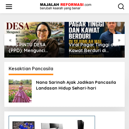
L
e
w
a
t
i
k
e
«
»
k
Viral Pagar Tinggi dan
​Krisis Meritokrasi dan
o
Kawat Berduri di
Alarm Kepuasan Publik
n
Sejumlah Mal, Aristo
t
Pariadji: Fenomena Ini
e
Cerminan Pentingnya
Kesaktian Pancasila
n
Membangun
Kepercayaan Sosial
Nana Sarinah Ajak Jadikan Pancasila
Landasan Hidup Sehari-hari