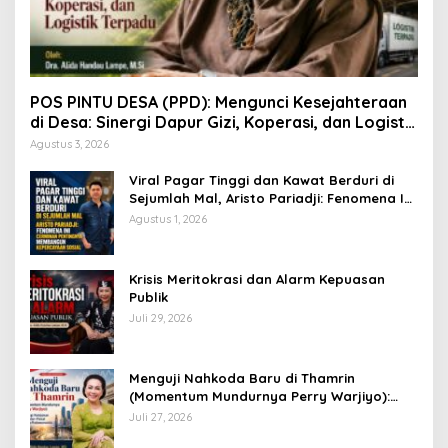
POS PINTU DESA (PPD): Mengunci Kesejahteraan
di Desa: Sinergi Dapur Gizi, Koperasi, dan Logistik
Terpadu
Agustus 3, 2026
Viral Pagar Tinggi dan Kawat Berduri di
Sejumlah Mal, Aristo Pariadji: Fenomena Ini
Cerminan Pentingnya Membangun
Agustus 1, 2026
Kepercayaan Sosial
​Krisis Meritokrasi dan Alarm Kepuasan
Publik
Juli 29, 2026
​Menguji Nahkoda Baru di Thamrin
(Momentum Mundurnya Perry Warjiyo):
Sinergi Kebijakan Moneter-Fiskal di Era
Juli 27, 2026
Prabowonomics