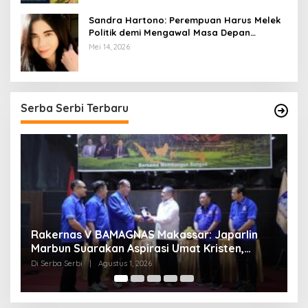
Sandra Hartono: Perempuan Harus Melek
Politik demi Mengawal Masa Depan
Bangsa
Mei 14, 2026
Serba Serbi Terbaru
Momentum Kesatuan Doa Nasional 2026
K
Bakal Digelar di HUT RI Ke-81, Seluruh Aras
A
Gereja Bersatu Doakan Indonesia
Di Serba Serbi
|
Juli 21, 2026
Di