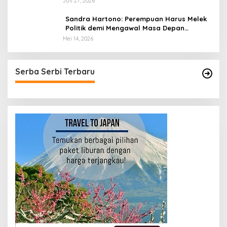
Juli 27, 2026
Prabowonomics
Sandra Hartono: Perempuan Harus Melek
Politik demi Mengawal Masa Depan
Bangsa
Mei 14, 2026
Serba Serbi Terbaru