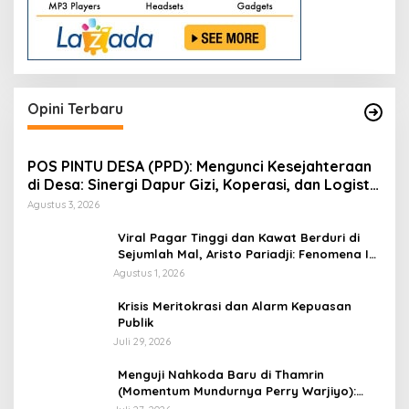
Opini Terbaru
POS PINTU DESA (PPD): Mengunci Kesejahteraan
di Desa: Sinergi Dapur Gizi, Koperasi, dan Logistik
Terpadu
Agustus 3, 2026
Viral Pagar Tinggi dan Kawat Berduri di
Sejumlah Mal, Aristo Pariadji: Fenomena Ini
Cerminan Pentingnya Membangun
Agustus 1, 2026
Kepercayaan Sosial
​Krisis Meritokrasi dan Alarm Kepuasan
Publik
Juli 29, 2026
​Menguji Nahkoda Baru di Thamrin
(Momentum Mundurnya Perry Warjiyo):
Sinergi Kebijakan Moneter-Fiskal di Era