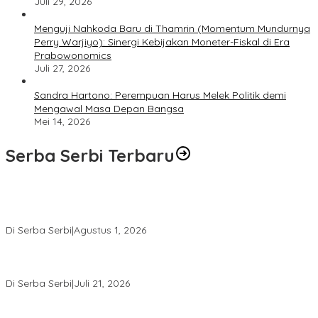
Juli 29, 2026
​Menguji Nahkoda Baru di Thamrin (Momentum Mundurnya
Perry Warjiyo): Sinergi Kebijakan Moneter-Fiskal di Era
Prabowonomics
Juli 27, 2026
Sandra Hartono: Perempuan Harus Melek Politik demi
Mengawal Masa Depan Bangsa
Mei 14, 2026
Serba Serbi Terbaru
Rakernas V BAMAGNAS Makassar: Japarlin Marbun Suarakan
Aspirasi Umat Kristen, Bahas Rakernas VI di Bangkok
Di Serba Serbi
|
Agustus 1, 2026
Momentum Kesatuan Doa Nasional 2026 Bakal Digelar di HUT RI
Ke-81, Seluruh Aras Gereja Bersatu Doakan Indonesia
Di Serba Serbi
|
Juli 21, 2026
Kemnaker-FPPI Jalin Kerja Sama Perluas Akses Kerja bagi