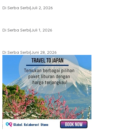
Perempuan
Di Serba Serbi
|
Juli 2, 2026
Sidang Gugatan Perdata John Palinggi terhadap Marthen
Napang Masuki Tahap Penyerahan Bukti Baru
Di Serba Serbi
|
Juli 1, 2026
Sidang Perdata John Palinggi Berlanjut di PN Jakpus, PK Pidana
Marthen Napang Ditolak MA
Di Serba Serbi
|
Juni 28, 2026