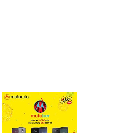
POS PINTU DESA (PPD): Mengunci Kesejahteraan di Desa:
Sinergi Dapur Gizi, Koperasi, dan Logistik Terpadu
Viral Pagar Tinggi dan Kawat Berduri di Sejumlah Mal, Aristo
Pariadji: Fenomena Ini Cerminan Pentingnya Membangun
Kepercayaan Sosial
​Krisis Meritokrasi dan Alarm Kepuasan Publik
​Menguji Nahkoda Baru di Thamrin (Momentum Mundurnya Perry
Warjiyo): Sinergi Kebijakan Moneter-Fiskal di Era
Prabowonomics
Sandra Hartono: Perempuan Harus Melek Politik demi Mengawal
Masa Depan Bangsa