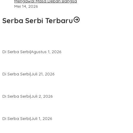
Mengawal Masa Depan Bangsa
Mei 14, 2026
Serba Serbi Terbaru
Rakernas V BAMAGNAS Makassar: Japarlin Marbun Suarakan
Aspirasi Umat Kristen, Bahas Rakernas VI di Bangkok
Di Serba Serbi
|
Agustus 1, 2026
Momentum Kesatuan Doa Nasional 2026 Bakal Digelar di HUT RI
Ke-81, Seluruh Aras Gereja Bersatu Doakan Indonesia
Di Serba Serbi
|
Juli 21, 2026
Kemnaker-FPPI Jalin Kerja Sama Perluas Akses Kerja bagi
Perempuan
Di Serba Serbi
|
Juli 2, 2026
Sidang Gugatan Perdata John Palinggi terhadap Marthen
Napang Masuki Tahap Penyerahan Bukti Baru
Di Serba Serbi
|
Juli 1, 2026
Sidang Perdata John Palinggi Berlanjut di PN Jakpus, PK Pidana