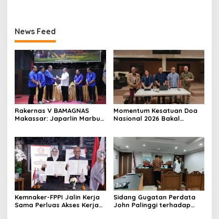
Napang Ditolak MA
Nathalia Tamara Hadiri
Persidangan
News Feed
Rakernas V BAMAGNAS
Momentum Kesatuan Doa
Makassar: Japarlin Marbun
Nasional 2026 Bakal
Suarakan Aspirasi Umat
Digelar di HUT RI Ke-81,
Kristen, Bahas Rakernas VI
Seluruh Aras Gereja
di Bangkok
Bersatu Doakan Indonesia
Kemnaker-FPPI Jalin Kerja
Sidang Gugatan Perdata
Sama Perluas Akses Kerja
John Palinggi terhadap
bagi Perempuan
Marthen Napang Masuki