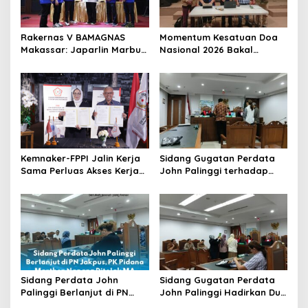
Rakernas V BAMAGNAS
Momentum Kesatuan Doa
Makassar: Japarlin Marbun
Nasional 2026 Bakal
Suarakan Aspirasi Umat
Digelar di HUT RI Ke-81,
Kristen, Bahas Rakernas VI
Seluruh Aras Gereja
di Bangkok
Bersatu Doakan Indonesia
Kemnaker-FPPI Jalin Kerja
Sidang Gugatan Perdata
Sama Perluas Akses Kerja
John Palinggi terhadap
bagi Perempuan
Marthen Napang Masuki
Tahap Penyerahan Bukti
Baru
Sidang Perdata John
Sidang Gugatan Perdata
Palinggi Berlanjut di PN
John Palinggi Hadirkan Dua
Jakpus, PK Pidana Marthen
Saksi, Tergugat II Elizabeth