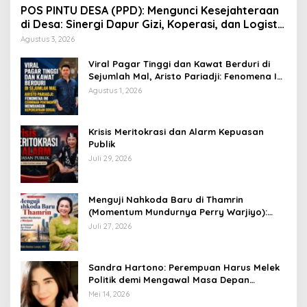
POS PINTU DESA (PPD): Mengunci Kesejahteraan
di Desa: Sinergi Dapur Gizi, Koperasi, dan Logistik
Terpadu
Agustus 3, 2026
Viral Pagar Tinggi dan Kawat Berduri di
Sejumlah Mal, Aristo Pariadji: Fenomena Ini
Cerminan Pentingnya Membangun
Agustus 1, 2026
Kepercayaan Sosial
​Krisis Meritokrasi dan Alarm Kepuasan
Publik
Juli 29, 2026
​Menguji Nahkoda Baru di Thamrin
(Momentum Mundurnya Perry Warjiyo):
Sinergi Kebijakan Moneter-Fiskal di Era
Juli 27, 2026
Prabowonomics
Sandra Hartono: Perempuan Harus Melek
Politik demi Mengawal Masa Depan
Bangsa
Mei 14, 2026