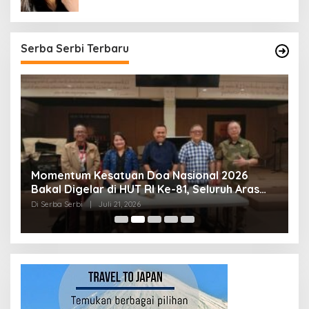
Serba Serbi Terbaru
Momentum Kesatuan Doa Nasional 2026
K
Bakal Digelar di HUT RI Ke-81, Seluruh Aras
A
Gereja Bersatu Doakan Indonesia
Di Serba Serbi
|
Juli 21, 2026
Di