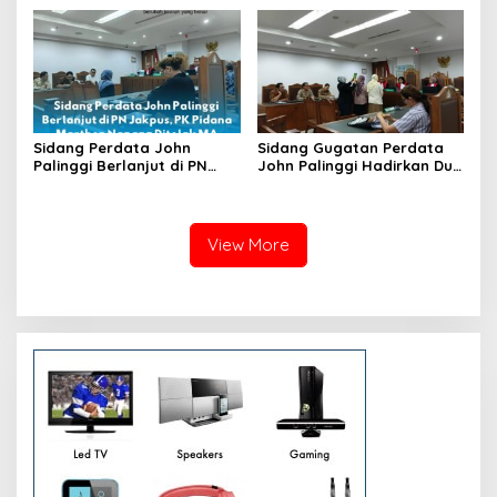
Tahap Penyerahan Bukti
Baru
Sidang Perdata John
Sidang Gugatan Perdata
Palinggi Berlanjut di PN
John Palinggi Hadirkan Dua
Jakpus, PK Pidana Marthen
Saksi, Tergugat II Elizabeth
Napang Ditolak MA
Nathalia Tamara Hadiri
Persidangan
View More