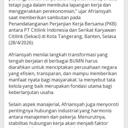
a
tetapi juga dalam membuka lapangan kerja dan
y
menggerakkan perekonomian,” ujar Afriansyah
a
saat memberikan sambutan pada
S
Penandatanganan Perjanjian Kerja Bersama (PKB)
a
antara PT Citilink Indonesia dan Serikat Karyawan
i
n
Citilink (Sekaci) di Kota Tangerang, Banten, Selasa
g
(28/4/2026).
B
U
Afriansyah menilai langkah transformasi yang
M
tengah berjalan di berbagai BUMN harus
N
diarahkan untuk menciptakan perusahaan negara
yang efisien, transparan, dan mampu memberikan
manfaat nyata bagi masyarakat. Ia menyebut tata
kelola yang baik merupakan fondasi utama bagi
keberlanjutan usaha.
Selain aspek manajerial, Afriansyah juga menyoroti
pentingnya hubungan industrial yang harmonis
antara manajemen dan pekerja. Menurutnya,
stabilitas hubungan kerja akan menjadi faktor