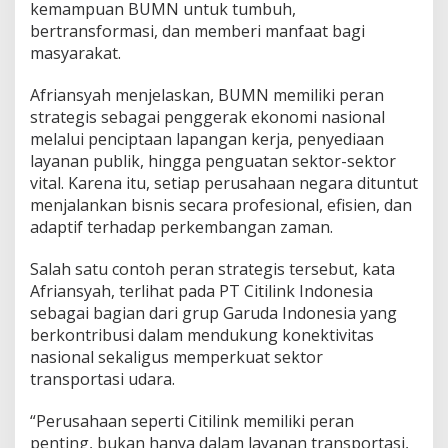
kemampuan BUMN untuk tumbuh,
S
bertransformasi, dan memberi manfaat bagi
e
h
masyarakat.
a
t
Afriansyah menjelaskan, BUMN memiliki peran
d
strategis sebagai penggerak ekonomi nasional
a
melalui penciptaan lapangan kerja, penyediaan
n
S
layanan publik, hingga penguatan sektor-sektor
D
vital. Karena itu, setiap perusahaan negara dituntut
M
menjalankan bisnis secara profesional, efisien, dan
K
adaptif terhadap perkembangan zaman.
o
m
p
Salah satu contoh peran strategis tersebut, kata
e
Afriansyah, terlihat pada PT Citilink Indonesia
t
sebagai bagian dari grup Garuda Indonesia yang
e
berkontribusi dalam mendukung konektivitas
n
K
nasional sekaligus memperkuat sektor
u
transportasi udara.
n
c
“Perusahaan seperti Citilink memiliki peran
i
penting, bukan hanya dalam layanan transportasi,
D