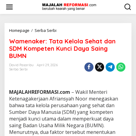
L
e
w
a
t
i
Homepage
/
Serba Serbi
W
k
a
Wamenaker: Tata Kelola Sehat dan
e
m
k
e
SDM Kompeten Kunci Daya Saing
o
n
BUMN
n
a
t
k
David Pasaribu
April 29, 2026
e
e
Serba Serbi
n
r
:
T
a
MAJALAHREFORMASI.com
– Wakil Menteri
t
Ketenagakerjaan Afriansyah Noor menegaskan
a
bahwa tata kelola perusahaan yang sehat dan
K
Sumber Daya Manusia (SDM) yang kompeten
e
l
menjadi kunci utama dalam memperkuat daya
o
saing Badan Usaha Milik Negara (BUMN).
l
Menurutnya, dua faktor tersebut menentukan
a