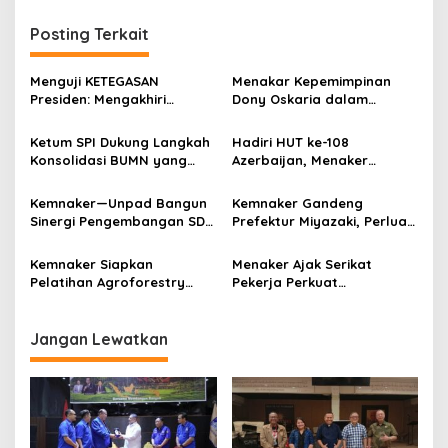
g
Posting Terkait
a
s
​Menguji KETEGASAN
Menakar Kepemimpinan
i
Presiden: Mengakhiri
Dony Oskaria dalam
p
Kemelut Hukum di Pusaran
Membangun BUMN
Korupsi BUMN dan Rivalitas
Berkelas Dunia
Ketum SPI Dukung Langkah
Hadiri HUT ke-108
o
Aparat
Konsolidasi BUMN yang
Azerbaijan, Menaker
s
Didorong Dony Oskaria
Tekankan Penguatan Kerja
Sama Ketenagakerjaan
Kemnaker—Unpad Bangun
Kemnaker Gandeng
Sinergi Pengembangan SDM
Prefektur Miyazaki, Perluas
dan Ketenagakerjaan
Peluang Penempatan
Magang Teknis ke Jepang
Kemnaker Siapkan
Menaker Ajak Serikat
Pelatihan Agroforestry
Pekerja Perkuat
untuk Perluas Peluang
Kompetensi Hadapi
Kerja Warga Garut
Transformasi Dunia Kerja
Jangan Lewatkan