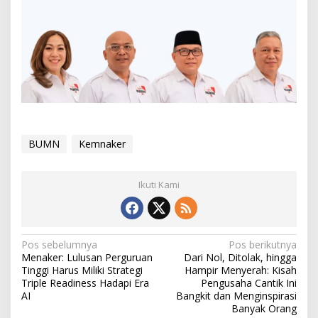
BUMN
Kemnaker
Ikuti Kami
N
Pos sebelumnya
Pos berikutnya
Menaker: Lulusan Perguruan
Dari Nol, Ditolak, hingga
a
Tinggi Harus Miliki Strategi
Hampir Menyerah: Kisah
v
Triple Readiness Hadapi Era
Pengusaha Cantik Ini
AI
Bangkit dan Menginspirasi
i
Banyak Orang