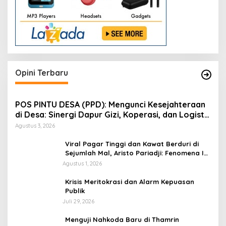
Opini Terbaru
POS PINTU DESA (PPD): Mengunci Kesejahteraan
di Desa: Sinergi Dapur Gizi, Koperasi, dan Logistik
Terpadu
Agustus 3, 2026
Viral Pagar Tinggi dan Kawat Berduri di
Sejumlah Mal, Aristo Pariadji: Fenomena Ini
Cerminan Pentingnya Membangun
Agustus 1, 2026
Kepercayaan Sosial
​Krisis Meritokrasi dan Alarm Kepuasan
Publik
Juli 29, 2026
​Menguji Nahkoda Baru di Thamrin