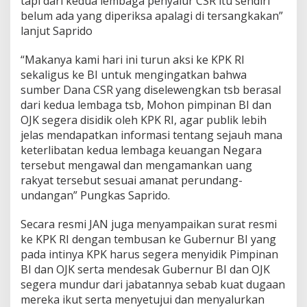
tapi dari kedua lembaga penyalur CSR itu sendiri
a
belum ada yang diperiksa apalagi di tersangkakan”
n
lanjut Saprido
K
e
“Makanya kami hari ini turun aksi ke KPK RI
p
a
sekaligus ke BI untuk mengingatkan bahwa
l
sumber Dana CSR yang diselewengkan tsb berasal
a
dari kedua lembaga tsb, Mohon pimpinan BI dan
O
OJK segera disidik oleh KPK RI, agar publik lebih
J
jelas mendapatkan informasi tentang sejauh mana
K
T
keterlibatan kedua lembaga keuangan Negara
e
tersebut mengawal dan mengamankan uang
r
rakyat tersebut sesuai amanat perundang-
k
undangan” Pungkas Saprido.
a
i
t
Secara resmi JAN juga menyampaikan surat resmi
A
ke KPK RI dengan tembusan ke Gubernur BI yang
l
pada intinya KPK harus segera menyidik Pimpinan
i
BI dan OJK serta mendesak Gubernur BI dan OJK
r
a
segera mundur dari jabatannya sebab kuat dugaan
n
mereka ikut serta menyetujui dan menyalurkan