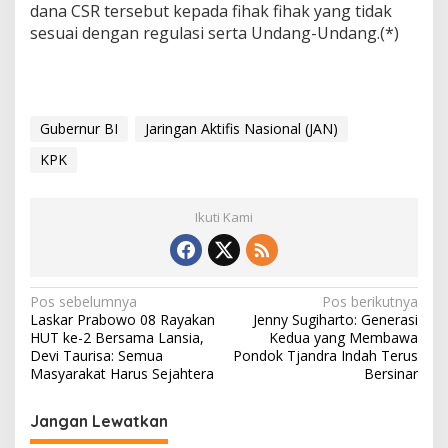
D
dana CSR tersebut kepada fihak fihak yang tidak
a
sesuai dengan regulasi serta Undang-Undang.(*)
n
a
C
S
R
k
Gubernur BI
Jaringan Aktifis Nasional (JAN)
e
KPK
p
a
d
a
Ikuti Kami
4
4
E
k
N
Pos sebelumnya
Pos berikutnya
s
Laskar Prabowo 08 Rayakan
Jenny Sugiharto: Generasi
A
a
HUT ke-2 Bersama Lansia,
Kedua yang Membawa
n
v
Devi Taurisa: Semua
Pondok Tjandra Indah Terus
g
Masyarakat Harus Sejahtera
Bersinar
g
i
o
g
t
Jangan Lewatkan
a
a