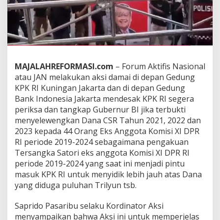
n
a
l
A
k
s
i
MAJALAHREFORMASI.com
– Forum Aktifis Nasional
d
atau JAN melakukan aksi damai di depan Gedung
i
K
KPK RI Kuningan Jakarta dan di depan Gedung
P
Bank Indonesia Jakarta mendesak KPK RI segera
K
periksa dan tangkap Gubernur BI jika terbukti
d
menyelewengkan Dana CSR Tahun 2021, 2022 dan
a
n
2023 kepada 44 Orang Eks Anggota Komisi XI DPR
B
RI periode 2019-2024 sebagaimana pengakuan
I
Tersangka Satori eks anggota Komisi XI DPR RI
D
periode 2019-2024 yang saat ini menjadi pintu
e
masuk KPK RI untuk menyidik lebih jauh atas Dana
s
a
yang diduga puluhan Trilyun tsb.
k
P
Saprido Pasaribu selaku Kordinator Aksi
e
menyampaikan bahwa Aksi ini untuk memperjelas
r