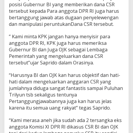
posisi Gubernur BI yang memberikan dana CSR
i
k
tersebut kepada Para anggota DPR RI juga harus
s
bertanggung jawab atas dugaan penyelewengan
a
dan manipulasi peruntukanDana CSR tersebut.
d
a
” Kami minta KPK jangan hanya menyisir para
n
T
anggota DPR RI, KPK juga harus memeriksa
a
Gubernur BI dan Juga OJK sebagai Lembaga
n
Pemerintah yang mengeluarkan dana CSR
g
tersebut”ujar Saprido dalam Orasinya.
k
a
p
“Harusnya BI dan OJK kan harus objektif dan hati-
G
hati dalam mengeluarkan anggaran CSR yang
u
jumlahnya diduga sangat fantastis sampai Puluhan
b
Trilyun tsb sekaligus tentunya
e
r
Pertanggungjawabannya juga kan harus jelas
n
karena itu semua uang rakyat” tegas Saprido.
u
r
“Kami merasa aneh jika sudah ada 2 tersangka eks
B
anggota Komisi XI DPR RI dikasus CSR BI dan OJK
I
d