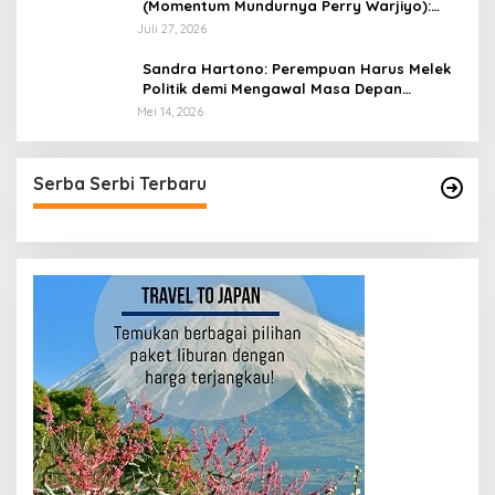
(Momentum Mundurnya Perry Warjiyo):
Sinergi Kebijakan Moneter-Fiskal di Era
Juli 27, 2026
Prabowonomics
Sandra Hartono: Perempuan Harus Melek
Politik demi Mengawal Masa Depan
Bangsa
Mei 14, 2026
Serba Serbi Terbaru