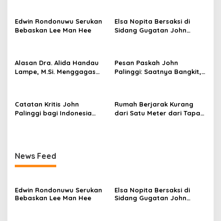
K
s
o
m
Edwin Rondonuwu Serukan
Elsa Nopita Bersaksi di
i
i
Bebaskan Lee Man Hee
Sidang Gugatan John
s
p
Palinggi: Data Saya Dipakai
i
o
X
I
Alasan Dra. Alida Handau
Pesan Paskah John
s
D
Lampe, M.Si. Menggagas
Palinggi: Saatnya Bangkit,
P
dan Mendirikan Partai
Tinggalkan Sifat Lama dan
R
Integrasi Nusantara
Hidup Baru
R
(PINTU)
Catatan Kritis John
Rumah Berjarak Kurang
I
Palinggi bagi Indonesia
dari Satu Meter dari Tapak
2
dalam Menghadapi
SUTET, Keluarga Parhusip
0
Dinamika Global dan
Minta Kejelasan Ganti Rugi
1
Ancaman Resesi
9
-
News Feed
2
0
2
4
Edwin Rondonuwu Serukan
Elsa Nopita Bersaksi di
Bebaskan Lee Man Hee
Sidang Gugatan John
Palinggi: Data Saya Dipakai