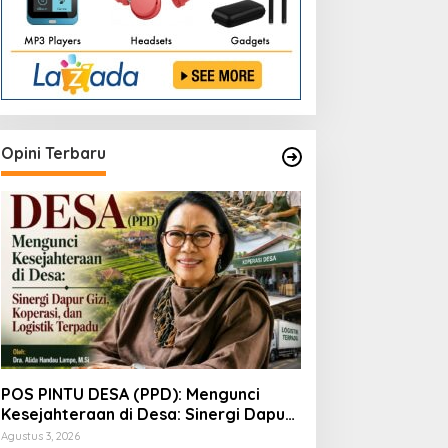
Opini Terbaru
POS PINTU DESA (PPD): Mengunci
Kesejahteraan di Desa: Sinergi Dapur
Gizi, Koperasi, dan Logistik Terpadu
Agustus 3, 2026