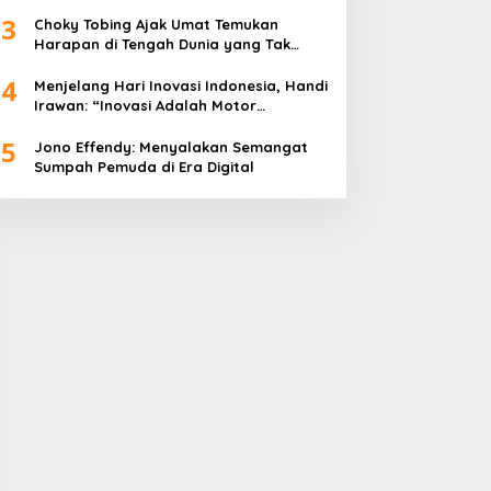
Peringatan Hari Kartini 2026
3
Choky Tobing Ajak Umat Temukan
Harapan di Tengah Dunia yang Tak
Menentu
4
Menjelang Hari Inovasi Indonesia, Handi
Irawan: “Inovasi Adalah Motor
Penggerak Peradaban”
5
Jono Effendy: Menyalakan Semangat
Sumpah Pemuda di Era Digital