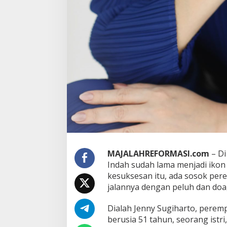
e
r
u
s
B
e
r
s
i
n
a
r
MAJALAHREFORMASI.com
– Di
Indah sudah lama menjadi ikon 
kesuksesan itu, ada sosok pe
jalannya dengan peluh dan doa
Dialah Jenny Sugiharto, perem
berusia 51 tahun, seorang istri,