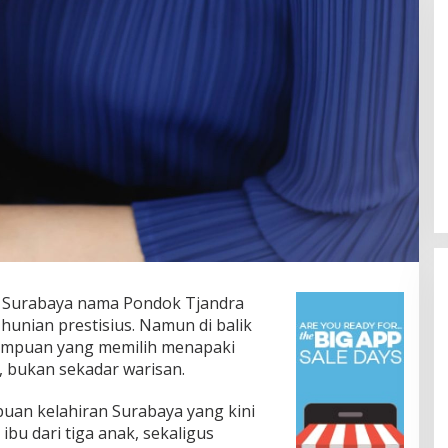
Rakernas V BAMAGNAS Makassar:
Japarlin Marbun Suarakan Aspirasi
Umat Kristen, Bahas Rakernas VI
Di Serba Serbi
|
Agustus 1, 2026
di Bangkok
 Surabaya nama Pondok Tjandra
hunian prestisius. Namun di balik
rempuan yang memilih menapaki
, bukan sekadar warisan.
puan kelahiran Surabaya yang kini
 ibu dari tiga anak, sekaligus