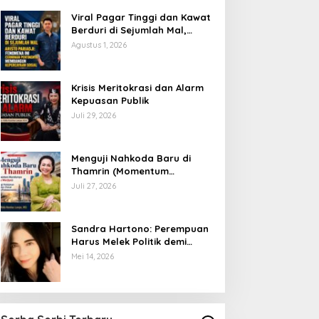
Viral Pagar Tinggi dan Kawat
Berduri di Sejumlah Mal,
Aristo Pariadji: Fenomena Ini
Agustus 1, 2026
Cerminan Pentingnya
Membangun Kepercayaan
Sosial
​Krisis Meritokrasi dan Alarm
Kepuasan Publik
Juli 29, 2026
​Menguji Nahkoda Baru di
Thamrin (Momentum
Mundurnya Perry Warjiyo):
Juli 27, 2026
Sinergi Kebijakan Moneter-
Fiskal di Era Prabowonomics
Sandra Hartono: Perempuan
Harus Melek Politik demi
Mengawal Masa Depan
Mei 14, 2026
Bangsa