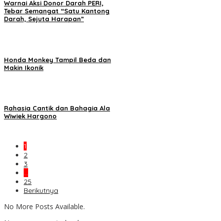
Warnai Aksi Donor Darah PERI,
Tebar Semangat “Satu Kantong
Darah, Sejuta Harapan”
Honda Monkey Tampil Beda dan
Makin Ikonik
Rahasia Cantik dan Bahagia Ala
Wiwiek Hargono
1
2
3
…
25
Berikutnya
No More Posts Available.