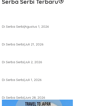
Serba Serbi Terbaru
Rakernas V BAMAGNAS Makassar: Japarlin Marbun Suarakan
Aspirasi Umat Kristen, Bahas Rakernas VI di Bangkok
Di Serba Serbi
|
Agustus 1, 2026
Momentum Kesatuan Doa Nasional 2026 Bakal Digelar di HUT RI
Ke-81, Seluruh Aras Gereja Bersatu Doakan Indonesia
Di Serba Serbi
|
Juli 21, 2026
Kemnaker-FPPI Jalin Kerja Sama Perluas Akses Kerja bagi
Perempuan
Di Serba Serbi
|
Juli 2, 2026
Sidang Gugatan Perdata John Palinggi terhadap Marthen
Napang Masuki Tahap Penyerahan Bukti Baru
Di Serba Serbi
|
Juli 1, 2026
Sidang Perdata John Palinggi Berlanjut di PN Jakpus, PK Pidana
Marthen Napang Ditolak MA
Di Serba Serbi
|
Juni 28, 2026