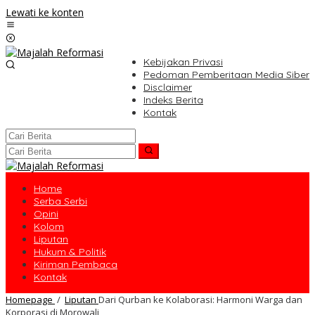
Lewati ke konten
Kebijakan Privasi
Pedoman Pemberitaan Media Siber
Disclaimer
Indeks Berita
Kontak
Home
Serba Serbi
Opini
Kolom
Liputan
Hukum & Politik
Kiriman Pembaca
Kontak
Homepage
/
Liputan
Dari Qurban ke Kolaborasi: Harmoni Warga dan
Korporasi di Morowali