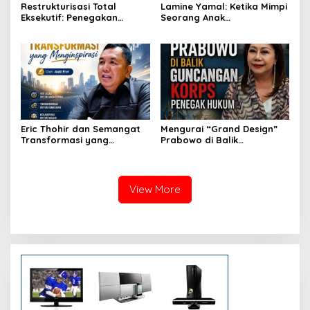
Restrukturisasi Total
Lamine Yamal: Ketika Mimpi
Eksekutif: Penegakan
Seorang Anak
Daulat Presidensial Melalui
Mengalahkan Batas
Aksi Konkret dan Terukur
KEMISKINAN
Eric Thohir dan Semangat
​Mengurai “Grand Design”
Transformasi yang
Prabowo di Balik
Menginspirasi
Guncangan Korps Penegak
Hukum
View More