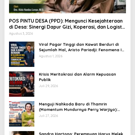
POS PINTU DESA (PPD): Mengunci Kesejahteraan
di Desa: Sinergi Dapur Gizi, Koperasi, dan Logistik
Terpadu
Agustus 3, 2026
Viral Pagar Tinggi dan Kawat Berduri di
Sejumlah Mal, Aristo Pariadji: Fenomena Ini
Cerminan Pentingnya Membangun
Agustus 1, 2026
Kepercayaan Sosial
​Krisis Meritokrasi dan Alarm Kepuasan
Publik
Juli 29, 2026
​Menguji Nahkoda Baru di Thamrin
(Momentum Mundurnya Perry Warjiyo):
Sinergi Kebijakan Moneter-Fiskal di Era
Juli 27, 2026
Prabowonomics
Sandra Hartono: Perempuan Harus Melek