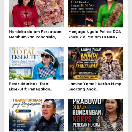
Merdeka dalam Persatuan:
Menjaga Nyala Pelita: DOA
Membumikan Pancasila,
khusuk di Malam HENING
Merajut Kebajikan Bangsa
untuk Bapak Presiden
Prabowo dan Indonesia
Restrukturisasi Total
Lamine Yamal: Ketika Mimpi
Eksekutif: Penegakan
Seorang Anak
Daulat Presidensial Melalui
Mengalahkan Batas
Aksi Konkret dan Terukur
KEMISKINAN