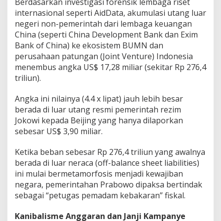
​Berdasarkan investigasi forensik lembaga riset
n
internasional seperti AidData, akumulasi utang luar
t
negeri non-pemerintah dari lembaga keuangan
a
China (seperti China Development Bank dan Exim
h
a
Bank of China) ke ekosistem BUMN dan
n
perusahaan patungan (Joint Venture) Indonesia
P
menembus angka US$ 17,28 miliar (sekitar Rp 276,4
r
triliun).
a
b
o
Angka ini nilainya (4.4 x lipat) jauh lebih besar
w
berada di luar utang resmi pemerintah rezim
o
Jokowi kepada Beijing yang hanya dilaporkan
sebesar US$ 3,90 miliar.
​Ketika beban sebesar Rp 276,4 triliun yang awalnya
berada di luar neraca (off-balance sheet liabilities)
ini mulai bermetamorfosis menjadi kewajiban
negara, pemerintahan Prabowo dipaksa bertindak
sebagai “petugas pemadam kebakaran” fiskal.
​Kanibalisme Anggaran dan Janji Kampanye