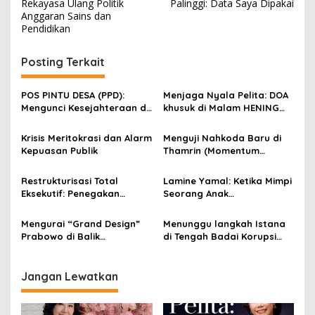
v
Rekayasa Ulang Politik
Palinggi: Data Saya Dipakai
Anggaran Sains dan
i
Pendidikan
g
Posting Terkait
a
s
POS PINTU DESA (PPD):
Menjaga Nyala Pelita: DOA
i
Mengunci Kesejahteraan di
khusuk di Malam HENING
p
Desa: Sinergi Dapur Gizi,
untuk Bapak Presiden
Koperasi, dan Logistik
Prabowo dan Indonesia
​Krisis Meritokrasi dan Alarm
​Menguji Nahkoda Baru di
o
Terpadu
Kepuasan Publik
Thamrin (Momentum
s
Mundurnya Perry Warjiyo):
Sinergi Kebijakan Moneter-
Restrukturisasi Total
Lamine Yamal: Ketika Mimpi
Fiskal di Era
Eksekutif: Penegakan
Seorang Anak
Prabowonomics
Daulat Presidensial Melalui
Mengalahkan Batas
Aksi Konkret dan Terukur
KEMISKINAN
​Mengurai “Grand Design”
​Menunggu langkah Istana
Prabowo di Balik
di Tengah Badai Korupsi
Guncangan Korps Penegak
Penegak Hukum
Hukum
Jangan Lewatkan