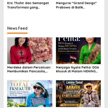
Eric Thohir dan Semangat
​Mengurai “Grand Design”
Transformasi yang
Prabowo di Balik
Menginspirasi
Guncangan Korps Penegak
Hukum
News Feed
Merdeka dalam Persatuan:
Menjaga Nyala Pelita: DOA
Membumikan Pancasila,
khusuk di Malam HENING
Merajut Kebajikan Bangsa
untuk Bapak Presiden
Prabowo dan Indonesia