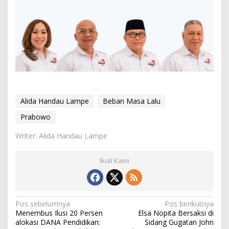
Alida Handau Lampe
Beban Masa Lalu
Prabowo
Writer: Alida Handau Lampe
Ikuti Kami
N
Pos sebelumnya
Pos berikutnya
​Menembus Ilusi 20 Persen
Elsa Nopita Bersaksi di
a
alokasi DANA Pendidikan:
Sidang Gugatan John