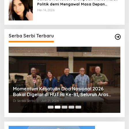
Politik demi Mengawal Masa Depan
Bangsa
Mei 14, 2026
Serba Serbi Terbaru
Momentum Kesatuan Doa Nasional 2026
K
Bakal Digelar di HUT RI Ke-81, Seluruh Aras
A
Gereja Bersatu Doakan Indonesia
Di Serba Serbi
|
Juli 21, 2026
Di