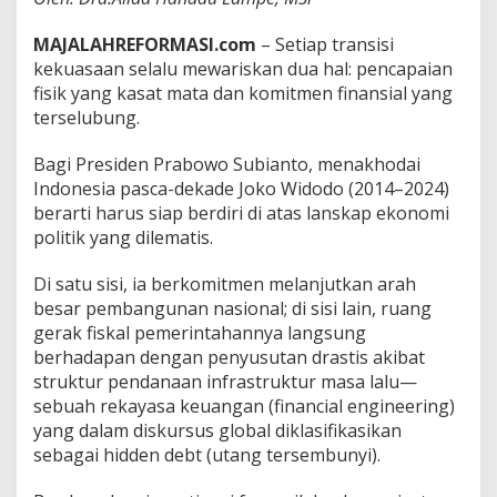
l
a
MAJALAHREFORMASI.com
– ​Setiap transisi
m
kekuasaan selalu mewariskan dua hal: pencapaian
A
fisik yang kasat mata dan komitmen finansial yang
r
terselubung.
s
i
t
Bagi Presiden Prabowo Subianto, menakhodai
e
Indonesia pasca-dekade Joko Widodo (2014–2024)
k
berarti harus siap berdiri di atas lanskap ekonomi
t
politik yang dilematis.
u
r
F
Di satu sisi, ia berkomitmen melanjutkan arah
i
besar pembangunan nasional; di sisi lain, ruang
s
gerak fiskal pemerintahannya langsung
k
berhadapan dengan penyusutan drastis akibat
a
l
struktur pendanaan infrastruktur masa lalu—
P
sebuah rekayasa keuangan (financial engineering)
e
yang dalam diskursus global diklasifikasikan
m
sebagai hidden debt (utang tersembunyi).
e
r
i