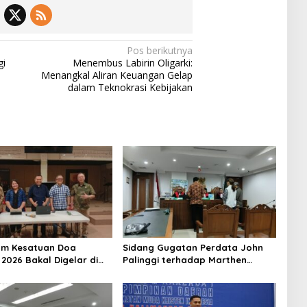
Pos berikutnya
gi
​Menembus Labirin Oligarki:
Menangkal Aliran Keuangan Gelap
dalam Teknokrasi Kebijakan
m Kesatuan Doa
Sidang Gugatan Perdata John
 2026 Bakal Digelar di
Palinggi terhadap Marthen
-81, Seluruh Aras Gereja
Napang Masuki Tahap
Doakan Indonesia
Penyerahan Bukti Baru