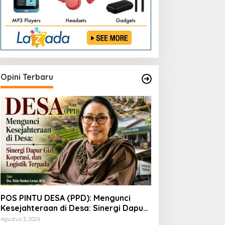
Opini Terbaru
POS PINTU DESA (PPD): Mengunci
Kesejahteraan di Desa: Sinergi Dapur
Gizi, Koperasi, dan Logistik Terpadu
Agustus 3, 2026