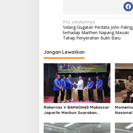
N
Pos sebelumnya
Sidang Gugatan Perdata John Paling
a
terhadap Marthen Napang Masuki
v
Tahap Penyerahan Bukti Baru
i
Jangan Lewatkan
g
a
s
i
p
o
s
Rakernas V BAMAGNAS Makassar:
Momentu
Japarlin Marbun Suarakan
Nasional
Aspirasi Umat Kristen, Bahas
HUT RI Ke
Rakernas VI di Bangkok
Bersatu 