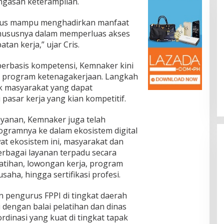
ngasah keterampilan.
arus mampu menghadirkan manfaat
khususnya dalam memperluas akses
an kerja,” ujar Cris.
berbasis kompetensi, Kemnaker kini
Rakernas V BAMAGNAS Makassar:
 program ketenagakerjaan. Langkah
Japarlin Marbun Suarakan Aspirasi
Umat Kristen, Bahas Rakernas VI
ak masyarakat yang dapat
Di Serba Serbi
|
Agustus 1, 2026
di Bangkok
pasar kerja yang kian kompetitif.
ayanan, Kemnaker juga telah
gramnya ke dalam ekosistem digital
wat ekosistem ini, masyarakat dan
rbagai layanan terpadu secara
elatihan, lowongan kerja, program
a, hingga sertifikasi profesi.
ran pengurus FPPI di tingkat daerah
dengan balai pelatihan dan dinas
dinasi yang kuat di tingkat tapak