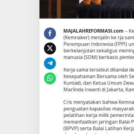
s
A
k
s
e
s
MAJALAHREFORMASI.com
– Ke
K
(Kemnaker) menjalin ke rja s
e
Perempuan Indonesia (FPPI) u
r
berkelanjutan sekaligus menin
j
a
manusia (SDM) berbasis pemb
b
a
Kerja sama tersebut ditandai
g
Kesepahaman Bersama oleh Sekr
i
Kuntadi, dan Ketua Umum Dewa
P
e
Marlinda Irwanti di Jakarta, Kam
r
e
Cris menyatakan bahwa Kemna
m
penguatan kapasitas masyarakat
p
pelatihan kerja milik pemerint
u
a
memanfaatkan jaringan Balai Pe
n
(BPVP) serta Balai Latihan Kerj