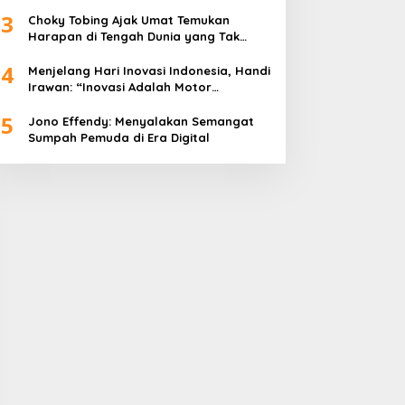
Peringatan Hari Kartini 2026
3
Choky Tobing Ajak Umat Temukan
Harapan di Tengah Dunia yang Tak
Menentu
4
Menjelang Hari Inovasi Indonesia, Handi
Irawan: “Inovasi Adalah Motor
Penggerak Peradaban”
5
Jono Effendy: Menyalakan Semangat
Sumpah Pemuda di Era Digital