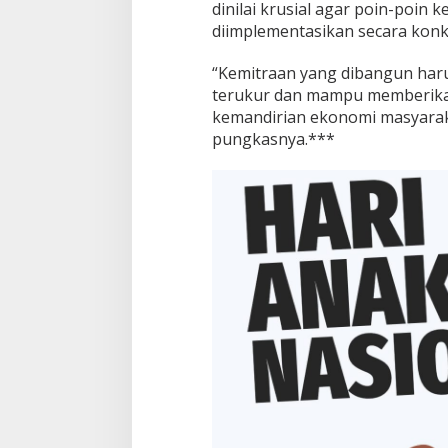
dinilai krusial agar poin-poin k
diimplementasikan secara konk
“Kemitraan yang dibangun haru
terukur dan mampu memberika
kemandirian ekonomi masyara
pungkasnya.***