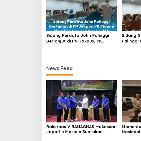
Sidang Perdata John Palinggi
Sidang G
Berlanjut di PN Jakpus, PK
Palinggi 
Pidana Marthen Napang Ditolak
Tergugat 
MA
Tamara H
News Feed
Rakernas V BAMAGNAS Makassar:
Momentu
Japarlin Marbun Suarakan
Nasional
Aspirasi Umat Kristen, Bahas
HUT RI Ke