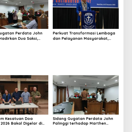
ugatan Perdata John
Perkuat Transformasi Lembaga
Hadirkan Dua Saksi,
dan Pelayanan Masyarakat,
II Elizabeth Nathalia
GAMKI Dukung Pengesahan UU
adiri Persidangan
Polri
m Kesatuan Doa
Sidang Gugatan Perdata John
 2026 Bakal Digelar di
Palinggi terhadap Marthen
-81, Seluruh Aras Gereja
Napang Masuki Tahap