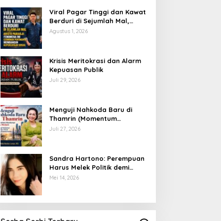
Viral Pagar Tinggi dan Kawat
Berduri di Sejumlah Mal,
Aristo Pariadji: Fenomena Ini
Agustus 1, 2026
Cerminan Pentingnya
Membangun Kepercayaan
Sosial
​Krisis Meritokrasi dan Alarm
Kepuasan Publik
Juli 29, 2026
​Menguji Nahkoda Baru di
Thamrin (Momentum
Mundurnya Perry Warjiyo):
Juli 27, 2026
Sinergi Kebijakan Moneter-
Fiskal di Era Prabowonomics
Sandra Hartono: Perempuan
Harus Melek Politik demi
Mengawal Masa Depan
Mei 14, 2026
Bangsa