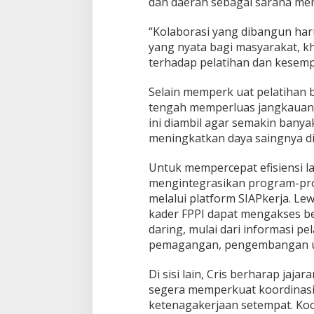
dan daerah sebagai sarana me
“Kolaborasi yang dibangun h
yang nyata bagi masyarakat, 
terhadap pelatihan dan kesempat
Selain memperk uat pelatihan 
tengah memperluas jangkauan
ini diambil agar semakin bany
meningkatkan daya saingnya di 
Untuk mempercepat efisiensi l
mengintegrasikan program-pro
melalui platform SIAPkerja. Le
kader FPPI dapat mengakses be
daring, mulai dari informasi p
pemagangan, pengembangan usah
Di sisi lain, Cris berharap jaja
segera memperkuat koordinasi 
ketenagakerjaan setempat. Koor