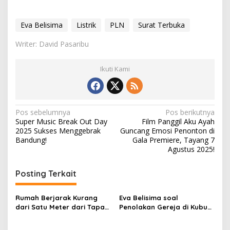
Eva Belisima
Listrik
PLN
Surat Terbuka
Writer: David Pasaribu
Ikuti Kami
N
Pos sebelumnya
Pos berikutnya
Super Music Break Out Day
Film Panggil Aku Ayah
a
2025 Sukses Menggebrak
Guncang Emosi Penonton di
v
Bandung!
Gala Premiere, Tayang 7
Agustus 2025!
i
g
Posting Terkait
a
s
Rumah Berjarak Kurang
Eva Belisima soal
dari Satu Meter dari Tapak
Penolakan Gereja di Kubu
i
SUTET, Keluarga Parhusip
Raya: Ini Bukan Wajah
p
Minta Kejelasan Ganti Rugi
Kalimantan yang Aku Kenal