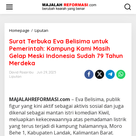
L
e
w
a
t
i
Homepage
/
Liputan
S
k
u
Surat Terbuka Eva Belisima untuk
e
r
k
a
Pemerintah: Kampung Kami Masih
o
t
Gelap Meski Indonesia Sudah 79 Tahun
n
T
Merdeka
t
e
e
r
David Pasaribu
Juli 29, 2025
n
b
Liputan
u
k
a
E
MAJALAHREFORMASI.com
– Eva Belisima, publik
v
figur yang kini aktif sebagai aktivis sosial dan juga
a
dikenal sebagai mantan istri komedian Kiwil,
B
e
meluapkan kekecewaannya atas pemadaman listrik
l
yang terus terjadi di kampung halamannya, Moro
i
Behe 1, Kabupaten Landak, Kalimantan Barat.
s