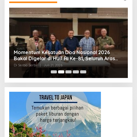
Momentum Kesatuan Doa Nasional 2026
K
Bakal Digelar di HUT RI Ke-81, Seluruh Aras
A
Gereja Bersatu Doakan Indonesia
Di Serba Serbi
|
Juli 21, 2026
Di