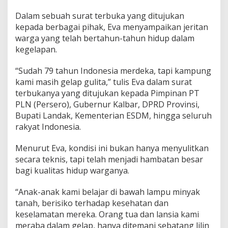
i
Dalam sebuah surat terbuka yang ditujukan
m
a
kepada berbagai pihak, Eva menyampaikan jeritan
u
warga yang telah bertahun-tahun hidup dalam
n
kegelapan.
t
u
“Sudah 79 tahun Indonesia merdeka, tapi kampung
k
P
kami masih gelap gulita,” tulis Eva dalam surat
e
terbukanya yang ditujukan kepada Pimpinan PT
m
PLN (Persero), Gubernur Kalbar, DPRD Provinsi,
e
Bupati Landak, Kementerian ESDM, hingga seluruh
r
i
rakyat Indonesia.
n
t
Menurut Eva, kondisi ini bukan hanya menyulitkan
a
secara teknis, tapi telah menjadi hambatan besar
h
bagi kualitas hidup warganya.
:
K
a
“Anak-anak kami belajar di bawah lampu minyak
m
tanah, berisiko terhadap kesehatan dan
p
keselamatan mereka. Orang tua dan lansia kami
u
meraba dalam gelap, hanya ditemani sebatang lilin
n