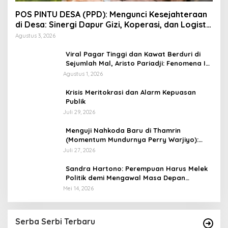
POS PINTU DESA (PPD): Mengunci Kesejahteraan
di Desa: Sinergi Dapur Gizi, Koperasi, dan Logistik
Terpadu
Agustus 3, 2026
Viral Pagar Tinggi dan Kawat Berduri di
Sejumlah Mal, Aristo Pariadji: Fenomena Ini
Cerminan Pentingnya Membangun
Agustus 1, 2026
Kepercayaan Sosial
​Krisis Meritokrasi dan Alarm Kepuasan
Publik
Juli 29, 2026
​Menguji Nahkoda Baru di Thamrin
(Momentum Mundurnya Perry Warjiyo):
Sinergi Kebijakan Moneter-Fiskal di Era
Juli 27, 2026
Prabowonomics
Sandra Hartono: Perempuan Harus Melek
Politik demi Mengawal Masa Depan
Bangsa
Mei 14, 2026
Serba Serbi Terbaru