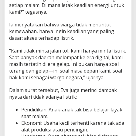
g
setiap malam. Di mana letak keadilan energi untuk
K
kami?” tegasnya.
a
m
Ia menyatakan bahwa warga tidak menuntut
i
kemewahan, hanya ingin keadilan yang paling
M
a
dasar: akses terhadap listrik.
s
i
“Kami tidak minta jalan tol, kami hanya minta listrik.
h
Saat banyak daerah melompat ke era digital, kami
G
masih tertatih di era gelap. Ini bukan hanya soal
e
l
terang dan gelap—ini soal masa depan kami, soal
a
hak kami sebagai warga negara,” ujarnya.
p
M
Dalam surat tersebut, Eva juga merinci dampak
e
nyata dari tidak adanya listrik:
s
k
i
Pendidikan: Anak-anak tak bisa belajar layak
I
saat malam.
n
Ekonomi: Usaha kecil terhenti karena tak ada
d
alat produksi atau pendingin.
o
n