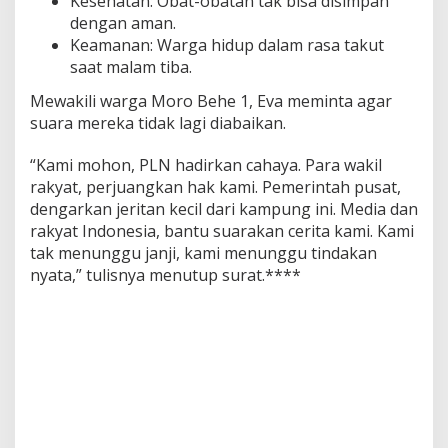
Kesehatan: Obat-obatan tak bisa disimpan
e
dengan aman.
s
Keamanan: Warga hidup dalam rasa takut
i
saat malam tiba.
a
S
Mewakili warga Moro Behe 1, Eva meminta agar
u
suara mereka tidak lagi diabaikan.
d
a
h
“Kami mohon, PLN hadirkan cahaya. Para wakil
7
rakyat, perjuangkan hak kami. Pemerintah pusat,
9
dengarkan jeritan kecil dari kampung ini. Media dan
T
rakyat Indonesia, bantu suarakan cerita kami. Kami
a
h
tak menunggu janji, kami menunggu tindakan
u
nyata,” tulisnya menutup surat.****
n
M
e
r
d
e
k
a