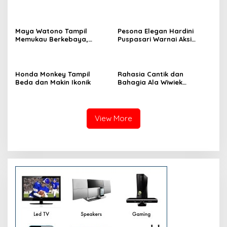
Woo dan Henny di Hotel
Kesempatan Kerja bagi
Grand Sahid Jaya Jakarta,
Warga Sekitar
Exclusive Dinner Meriahkan
Puncak Acara
Maya Watono Tampil
Pesona Elegan Hardini
Memukau Berkebaya,
Puspasari Warnai Aksi
Pesona CEO InJourney
Donor Darah PERI, Tebar
Hidupkan Semangat Kartini
Semangat “Satu Kantong
di Hari Kebaya Nasional
Darah, Sejuta Harapan”
Honda Monkey Tampil
Rahasia Cantik dan
Beda dan Makin Ikonik
Bahagia Ala Wiwiek
Hargono
View More