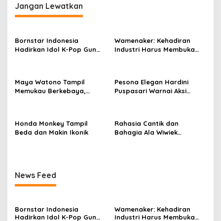
Jangan Lewatkan
o
s
Bornstar Indonesia
Wamenaker: Kehadiran
Hadirkan Idol K-Pop Gun
Industri Harus Membuka
Woo dan Henny di Hotel
Kesempatan Kerja bagi
Grand Sahid Jaya Jakarta,
Warga Sekitar
Exclusive Dinner Meriahkan
Maya Watono Tampil
Pesona Elegan Hardini
Puncak Acara
Memukau Berkebaya,
Puspasari Warnai Aksi
Pesona CEO InJourney
Donor Darah PERI, Tebar
Hidupkan Semangat Kartini
Semangat “Satu Kantong
di Hari Kebaya Nasional
Darah, Sejuta Harapan”
Honda Monkey Tampil
Rahasia Cantik dan
Beda dan Makin Ikonik
Bahagia Ala Wiwiek
Hargono
News Feed
Bornstar Indonesia
Wamenaker: Kehadiran
Hadirkan Idol K-Pop Gun
Industri Harus Membuka