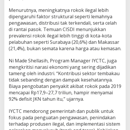
e
n
Menurutnya, meningkatnya rokok ilegal lebih
y
dipengaruhi faktor struktural seperti lemahnya
e
pengawasan, distribusi tak terkendali, serta celah
b
di rantai pasok. Temuan CISDI menunjukkan
a
prevalensi rokok ilegal lebih tinggi di kota-kota
b
R
pelabuhan seperti Surabaya (20,6%) dan Makassar
o
(21,4%), bukan semata karena harga atau kemasan.
k
o
Ni Made Shellasih, Program Manager IYCTC, juga
k
mengkritisi narasi ekonomi yang sering dijadikan
I
l
tameng oleh industri. “Kontribusi sektor tembakau
e
tidak sebanding dengan dampak kesehatannya.
g
Biaya pengobatan penyakit akibat rokok pada 2019
a
mencapai Rp17,9–27,7 triliun, hampir menyamai
l
92% defisit JKN tahun itu,” ujarnya.
IYCTC mendorong pemerintah dan publik untuk
fokus pada penguatan pengawasan, penindakan
terhadap produsen ilegal, dan implementasi sistem