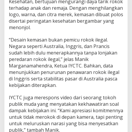
Kesehatan, bertujuan mengurangi daya tarik rokok
r
terhadap anak dan remaja. Dengan menghilangkan
d
logo, warna, dan citra merek, kemasan dibuat polos
i
s
disertai peringatan kesehatan bergambar yang
a
menonjol.
s
i
“Desain kemasan bukan pemicu rokok ilegal.
K
Negara seperti Australia, Inggris, dan Prancis
e
m
sudah lebih dulu menerapkannya tanpa lonjakan
a
peredaran rokok ilegal,” jelas Manik
s
Marganamahendra, Ketua IYCTC. Bahkan, data
a
menunjukkan penurunan penawaran rokok ilegal
n
R
di Inggris serta stabilitas pasar di Australia pasca
o
kebijakan diterapkan.
k
o
IYCTC juga merespons video dari seorang tokoh
k
publik muda yang menyatakan kekhawatiran soal
B
u
dampak kebijakan ini. “Kami apresiasi komitmennya
k
untuk tidak merokok di depan kamera, tapi penting
a
untuk meluruskan narasi yang bisa menyesatkan
n
publik,” tambah Manik.
P