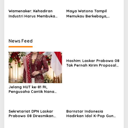
di East Tower
Grand Sahid Jaya Jakarta,
Exclusive Dinner Meriahkan
Wamenaker: Kehadiran
Maya Watono Tampil
Puncak Acara
Industri Harus Membuka
Memukau Berkebaya,
Kesempatan Kerja bagi
Pesona CEO InJourney
Warga Sekitar
Hidupkan Semangat Kartini
di Hari Kebaya Nasional
News Feed
Hashim: Laskar Prabowo 08
Tak Pernah Kirim Proposal
dan Minta Uang
Jelang HUT ke-81 RI,
Pengusaha Cantik Nana
Sarinah Ajak Masyarakat Isi
Kemerdekaan dengan
Karya Nyata
Sekretariat DPN Laskar
Bornstar Indonesia
Prabowo 08 Diresmikan
Hadirkan Idol K-Pop Gun
Hashim S. Djojohadikusumo
Woo dan Henny di Hotel
di East Tower
Grand Sahid Jaya Jakarta,