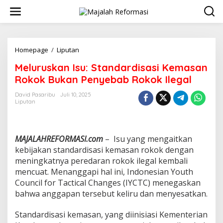
L
e
w
a
t
i
Homepage
/
Liputan
M
k
e
Meluruskan Isu: Standardisasi Kemasan
e
l
k
u
Rokok Bukan Penyebab Rokok Ilegal
o
r
n
u
David Pasaribu
Juli 10, 2025
t
Liputan
s
e
k
n
a
n
MAJALAHREFORMASI.com
– Isu yang mengaitkan
I
s
kebijakan standardisasi kemasan rokok dengan
u
meningkatnya peredaran rokok ilegal kembali
:
mencuat. Menanggapi hal ini, Indonesian Youth
S
Council for Tactical Changes (IYCTC) menegaskan
t
bahwa anggapan tersebut keliru dan menyesatkan.
a
n
d
Standardisasi kemasan, yang diinisiasi Kementerian
a