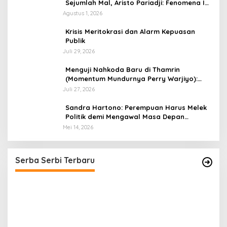
Sejumlah Mal, Aristo Pariadji: Fenomena Ini
Cerminan Pentingnya Membangun
Agustus 1, 2026
Kepercayaan Sosial
​Krisis Meritokrasi dan Alarm Kepuasan
Publik
Juli 29, 2026
​Menguji Nahkoda Baru di Thamrin
(Momentum Mundurnya Perry Warjiyo):
Sinergi Kebijakan Moneter-Fiskal di Era
Juli 27, 2026
Prabowonomics
Sandra Hartono: Perempuan Harus Melek
Politik demi Mengawal Masa Depan
Bangsa
Mei 14, 2026
Momentum Kesatuan Doa Nasional 2026
Bakal Digelar di HUT RI Ke-81, Seluruh Aras
Gereja Bersatu Doakan Indonesia
Di Serba Serbi
|
Juli 21, 2026
Serba Serbi Terbaru