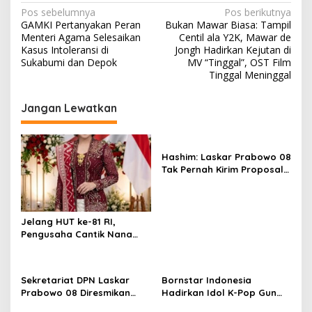
N
Pos sebelumnya
Pos berikutnya
GAMKI Pertanyakan Peran
Bukan Mawar Biasa: Tampil
a
Menteri Agama Selesaikan
Centil ala Y2K, Mawar de
v
Kasus Intoleransi di
Jongh Hadirkan Kejutan di
Sukabumi dan Depok
MV “Tinggal”, OST Film
i
Tinggal Meninggal
g
Jangan Lewatkan
a
s
i
Hashim: Laskar Prabowo 08
p
Tak Pernah Kirim Proposal
dan Minta Uang
o
s
Jelang HUT ke-81 RI,
Pengusaha Cantik Nana
Sarinah Ajak Masyarakat Isi
Kemerdekaan dengan
Karya Nyata
Sekretariat DPN Laskar
Bornstar Indonesia
Prabowo 08 Diresmikan
Hadirkan Idol K-Pop Gun
Hashim S. Djojohadikusumo
Woo dan Henny di Hotel