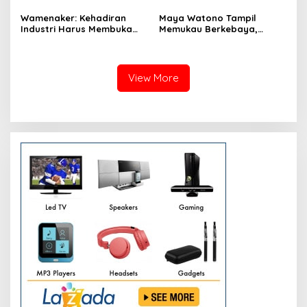
Exclusive Dinner Meriahkan
Puncak Acara
Wamenaker: Kehadiran
Maya Watono Tampil
Industri Harus Membuka
Memukau Berkebaya,
Kesempatan Kerja bagi
Pesona CEO InJourney
Warga Sekitar
Hidupkan Semangat Kartini
di Hari Kebaya Nasional
View More