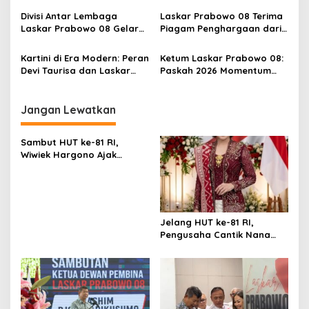
s
Keluarga Besar Para
BGN Makin Profesional dan
Divisi Antar Lembaga
Laskar Prabowo 08 Terima
Pedagang Pasar & Pekerja
Transparan
Laskar Prabowo 08 Gelar
Piagam Penghargaan dari
di PD Pasar Jaya
Diskusi Dampak Dapur SPPG
Istiqlal, Apresiasi atas
MBG bagi Masyarakat
Kiprah di Bulan Ramadan
Kartini di Era Modern: Peran
Ketum Laskar Prabowo 08:
Devi Taurisa dan Laskar
Paskah 2026 Momentum
Prabowo 08 di Tengah
Harapan di Tengah Gejolak
Dinamika Global
Dunia
Jangan Lewatkan
Sambut HUT ke-81 RI,
Wiwiek Hargono Ajak
Warga Bekasi Rawat
Persatuan sebagai Wujud
Syukur atas Kemerdekaan
Jelang HUT ke-81 RI,
Pengusaha Cantik Nana
Sarinah Ajak Masyarakat Isi
Kemerdekaan dengan
Karya Nyata