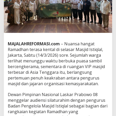
A
u
d
i
e
n
s
i
d
MAJALAHREFORMASI.com
– Nuansa hangat
a
Ramadhan terasa kental di selasar Masjid Istiqlal,
n
B
Jakarta, Sabtu (14/3/2026) sore. Sejumlah warga
e
terlihat menunggu waktu berbuka puasa sambil
r
bercengkerama, sementara di ruangan VIP masjid
b
terbesar di Asia Tenggara itu, berlangsung
a
pertemuan penuh keakraban antara pengurus
g
i
masjid dan jajaran organisasi kemasyarakatan.
I
f
Dewan Pimpinan Nasional Laskar Prabowo 08
t
menggelar audiensi silaturahim dengan pengurus
a
Badan Pengelola Masjid Istiqlal sebagai bagian dari
r
d
rangkaian kegiatan Ramadhan yang
i