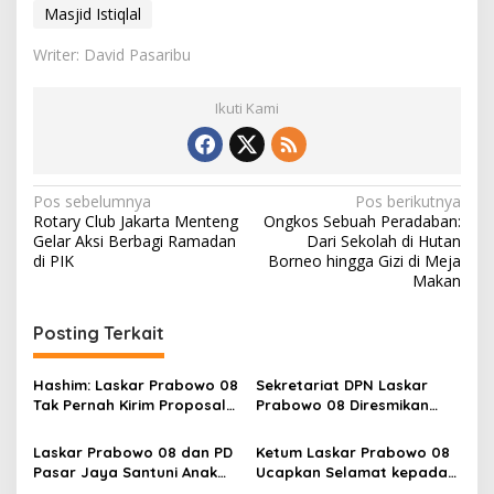
Masjid Istiqlal
Writer: David Pasaribu
Ikuti Kami
N
Pos sebelumnya
Pos berikutnya
Rotary Club Jakarta Menteng
​Ongkos Sebuah Peradaban:
a
Gelar Aksi Berbagi Ramadan
Dari Sekolah di Hutan
v
di PIK
Borneo hingga Gizi di Meja
Makan
i
g
Posting Terkait
a
s
Hashim: Laskar Prabowo 08
Sekretariat DPN Laskar
Tak Pernah Kirim Proposal
Prabowo 08 Diresmikan
i
dan Minta Uang
Hashim S. Djojohadikusumo
p
di East Tower
Laskar Prabowo 08 dan PD
Ketum Laskar Prabowo 08
Pasar Jaya Santuni Anak
Ucapkan Selamat kepada
o
yatim di lingkungan
Nanik S Deyang, Optimistis