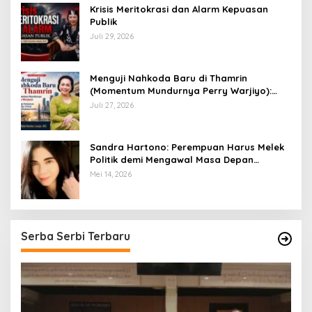
​Krisis Meritokrasi dan Alarm Kepuasan
Publik
Juli 29, 2026
​Menguji Nahkoda Baru di Thamrin
(Momentum Mundurnya Perry Warjiyo):
Sinergi Kebijakan Moneter-Fiskal di Era
Juli 27, 2026
Prabowonomics
Sandra Hartono: Perempuan Harus Melek
Politik demi Mengawal Masa Depan
Bangsa
Mei 14, 2026
Serba Serbi Terbaru