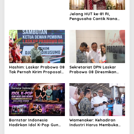
Jelang HUT ke-81 RI,
Pengusaha Cantik Nana
Sarinah Ajak Masyarakat Isi
Kemerdekaan dengan
Karya Nyata
Hashim: Laskar Prabowo 08
Sekretariat DPN Laskar
Tak Pernah Kirim Proposal
Prabowo 08 Diresmikan
dan Minta Uang
Hashim S. Djojohadikusumo
di East Tower
Bornstar Indonesia
Wamenaker: Kehadiran
Hadirkan Idol K-Pop Gun
Industri Harus Membuka
Woo dan Henny di Hotel
Kesempatan Kerja bagi