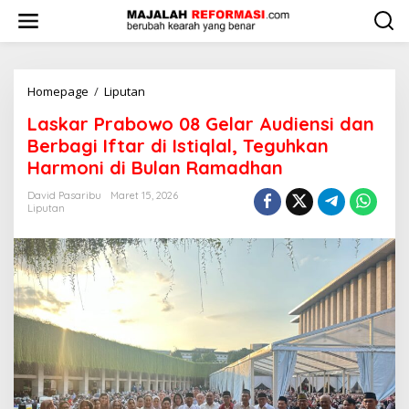
L
e
w
a
t
i
Homepage
/
Liputan
L
k
a
Laskar Prabowo 08 Gelar Audiensi dan
e
s
k
k
Berbagi Iftar di Istiqlal, Teguhkan
o
a
Harmoni di Bulan Ramadhan
n
r
t
P
David Pasaribu
Maret 15, 2026
e
r
Liputan
n
a
b
o
w
o
0
8
G
e
l
a
r