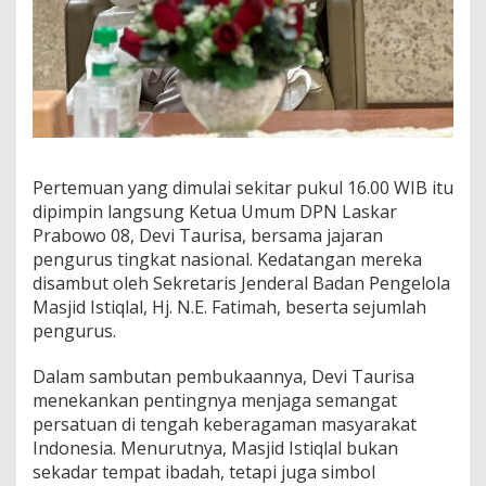
i
B
u
l
a
n
R
a
m
Pertemuan yang dimulai sekitar pukul 16.00 WIB itu
a
dipimpin langsung Ketua Umum DPN Laskar
d
h
Prabowo 08, Devi Taurisa, bersama jajaran
a
pengurus tingkat nasional. Kedatangan mereka
n
disambut oleh Sekretaris Jenderal Badan Pengelola
Masjid Istiqlal, Hj. N.E. Fatimah, beserta sejumlah
pengurus.
Dalam sambutan pembukaannya, Devi Taurisa
menekankan pentingnya menjaga semangat
persatuan di tengah keberagaman masyarakat
Indonesia. Menurutnya, Masjid Istiqlal bukan
sekadar tempat ibadah, tetapi juga simbol