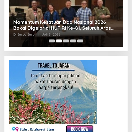
Momentum Kesatuan Doa Nasional 2026
K
Bakal Digelar di HUT RI Ke-81, Seluruh Aras
A
Gereja Bersatu Doakan Indonesia
Di Serba Serbi
|
Juli 21, 2026
Di