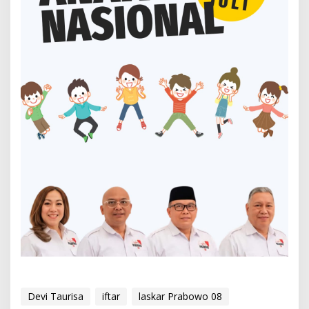
Devi Taurisa
iftar
laskar Prabowo 08