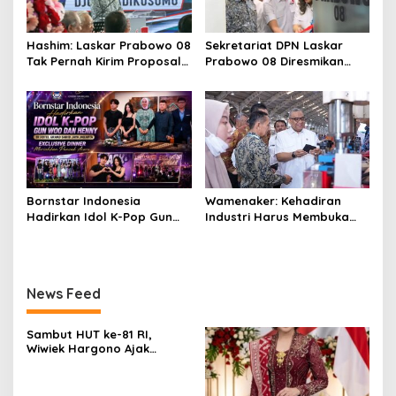
Hashim: Laskar Prabowo 08
Sekretariat DPN Laskar
Tak Pernah Kirim Proposal
Prabowo 08 Diresmikan
dan Minta Uang
Hashim S. Djojohadikusumo
di East Tower
Bornstar Indonesia
Wamenaker: Kehadiran
Hadirkan Idol K-Pop Gun
Industri Harus Membuka
Woo dan Henny di Hotel
Kesempatan Kerja bagi
Grand Sahid Jaya Jakarta,
Warga Sekitar
Exclusive Dinner Meriahkan
Puncak Acara
News Feed
Sambut HUT ke-81 RI,
Wiwiek Hargono Ajak
Warga Bekasi Rawat
Persatuan sebagai Wujud
Syukur atas Kemerdekaan