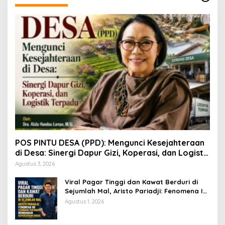
POS PINTU DESA (PPD): Mengunci Kesejahteraan
di Desa: Sinergi Dapur Gizi, Koperasi, dan Logistik
Terpadu
Agustus 3, 2026
Viral Pagar Tinggi dan Kawat Berduri di
Sejumlah Mal, Aristo Pariadji: Fenomena Ini
Cerminan Pentingnya Membangun
Agustus 1, 2026
Kepercayaan Sosial