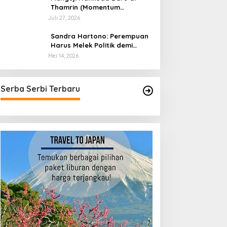
Thamrin (Momentum
Mundurnya Perry Warjiyo):
Juli 27, 2026
Sinergi Kebijakan Moneter-
Fiskal di Era Prabowonomics
Sandra Hartono: Perempuan
Harus Melek Politik demi
Mengawal Masa Depan
Mei 14, 2026
Bangsa
Serba Serbi Terbaru