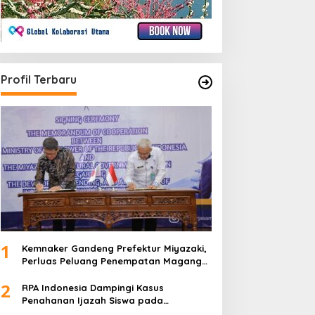
Profil Terbaru
1
Kemnaker Gandeng Prefektur Miyazaki,
Perluas Peluang Penempatan Magang
Teknis ke Jepang
2
RPA Indonesia Dampingi Kasus
Penahanan Ijazah Siswa pada
Peringatan Hari Kartini 2026