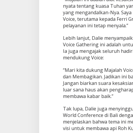
g
nyata tentang kuasa Tuhan ya
i
yang mengandalkan-Nya. Saya b
t
Voice, terutama kepada Ferri G
a
l
pelayanan ini tetap menyala.”
M
a
Lebih lanjut, Dalie menyampai
j
Voice Gathering ini adalah unt
a
Ia juga mengajak seluruh hadir
l
a
mendukung Voice:
h
V
“Mari kita dukung Majalah Vo
o
dan Membagikan. Jadikan ini bag
i
Jangan biarkan suara kesaksian 
c
e
luar sana haus akan pengharap
membawa kabar baik.”
Tak lupa, Dalie juga menyingg
World Conference di Bali denga
menjelaskan bahwa tema ini m
visi untuk membawa api Roh K