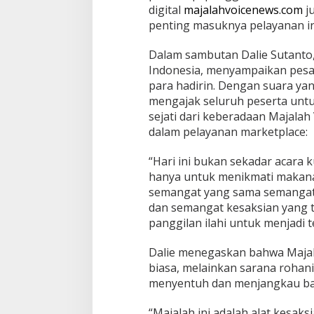
n
digital
majalahvoicenews.com
ju
L
penting masuknya pelayanan ini 
o
g
Dalam sambutan Dalie Sutanto,
o
B
Indonesia, menyampaikan pesa
a
para hadirin. Dengan suara ya
r
mengajak seluruh peserta unt
u
sejati dari keberadaan Majalah
d
dalam pelayanan marketplace:
a
n
P
“Hari ini bukan sekadar acara 
o
hanya untuk menikmati makana
r
semangat yang sama semangat
t
dan semangat kesaksian yang t
a
l
panggilan ilahi untuk menjadi t
M
e
Dalie menegaskan bahwa Majal
d
biasa, melainkan sarana rohani
i
menyentuh dan menjangkau ban
a
D
i
“Majalah ini adalah alat kesaksi