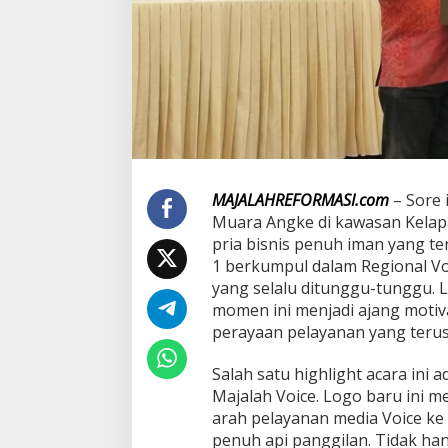
i
c
e
G
a
t
h
e
r
i
n
MAJALAHREFORMASI.com
– Sore 
g
Muara Angke di kawasan Kelapa 
2
0
pria bisnis penuh iman yang t
2
1 berkumpul dalam Regional Vo
5
yang selalu ditunggu-tunggu. 
,
momen ini menjadi ajang motiv
L
u
perayaan pelayanan yang terus
n
c
Salah satu highlight acara ini 
u
Majalah Voice. Logo baru ini 
r
arah pelayanan media Voice ke 
k
a
penuh api panggilan. Tidak hany