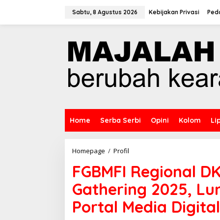
L
e
Sabtu, 8 Agustus 2026
Kebijakan Privasi
Ped
w
a
t
i
k
e
k
o
n
t
e
n
Home
Serba Serbi
Opini
Kolom
Li
Homepage
/
Profil
F
G
FGBMFI Regional DKI
B
M
Gathering 2025, Lu
F
I
Portal Media Digita
R
e