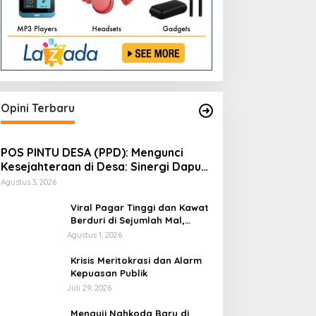
Opini Terbaru
POS PINTU DESA (PPD): Mengunci
Kesejahteraan di Desa: Sinergi Dapur
Gizi, Koperasi, dan Logistik Terpadu
Agustus 3, 2026
Viral Pagar Tinggi dan Kawat
Berduri di Sejumlah Mal,
Aristo Pariadji: Fenomena Ini
Agustus 1, 2026
Cerminan Pentingnya
Membangun Kepercayaan
​Krisis Meritokrasi dan Alarm
Sosial
Kepuasan Publik
Juli 29, 2026
​Menguji Nahkoda Baru di