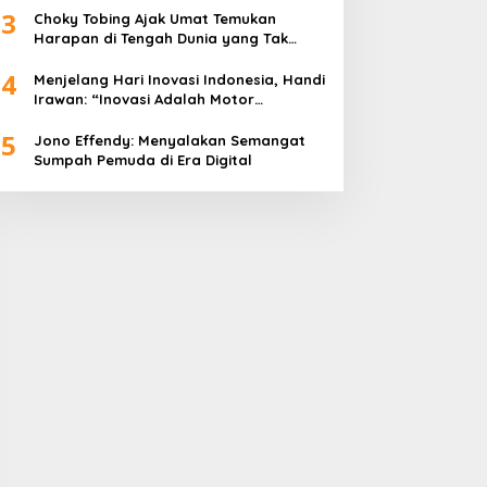
3
Choky Tobing Ajak Umat Temukan
Harapan di Tengah Dunia yang Tak
Menentu
4
Menjelang Hari Inovasi Indonesia, Handi
Irawan: “Inovasi Adalah Motor
Penggerak Peradaban”
5
Jono Effendy: Menyalakan Semangat
Sumpah Pemuda di Era Digital