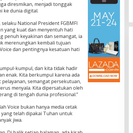
ga diresmikan, menjadi tonggak
ke dunia digital.
 selaku National President FGBMFI
n yang kuat dan menyentuh hati
ng penuh keyakinan dan semangat, ia
uk merenungkan kembali tujuan
 Voice dan pentingnya kesatuan hati
kumpul-kumpul, dan kita tidak hadir
n enak. Kita berkumpul karena ada
 pelayanan, semangat persekutuan,
erus menyala. Kita dipersatukan oleh
erang di tengah dunia profesional.”
ah Voice bukan hanya media cetak
 yang telah dipakai Tuhan untuk
yak jiwa.
an. Di balik setiap halaman, ada kisah