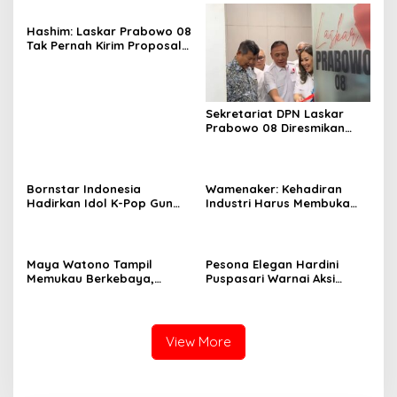
Hashim: Laskar Prabowo 08
Tak Pernah Kirim Proposal
dan Minta Uang
Sekretariat DPN Laskar
Prabowo 08 Diresmikan
Hashim S. Djojohadikusumo
di East Tower
Bornstar Indonesia
Wamenaker: Kehadiran
Hadirkan Idol K-Pop Gun
Industri Harus Membuka
Woo dan Henny di Hotel
Kesempatan Kerja bagi
Grand Sahid Jaya Jakarta,
Warga Sekitar
Exclusive Dinner Meriahkan
Puncak Acara
Maya Watono Tampil
Pesona Elegan Hardini
Memukau Berkebaya,
Puspasari Warnai Aksi
Pesona CEO InJourney
Donor Darah PERI, Tebar
Hidupkan Semangat Kartini
Semangat “Satu Kantong
di Hari Kebaya Nasional
Darah, Sejuta Harapan”
View More