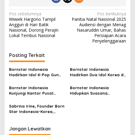
N
Pos sebelumnya
Pos berikutnya
Wiwiek Hargono Tampil
Panitia Natal Nasional 2025
a
Anggun di Hari Batik
Audiensi dengan Menag
v
Nasional, Dorong Perajin
Nasaruddin Umar, Bahas
Lokal Tembus Nasional
Persiapan Acara
i
Penyelenggaraan
g
Posting Terkait
a
s
Bornstar Indonesia
Bornstar Indonesia
i
Hadirkan Idol K-Pop Gun
Hadirkan Dua Idol Korea di
p
Woo dan Henny di Hotel
Jakarta, Gelar Coaching
Grand Sahid Jaya Jakarta,
Clinic hingga Exclusive
Bornstar Indonesia
Bornstar Indonesia
o
Exclusive Dinner Meriahkan
Dinner pada Agustus 2026
Kunjungi Kantor Pusat
Hidupkan Suasana
Puncak Acara
s
Bornstar Korea
Shanghai Mooncake
Festival di Old Shanghai
Sabrina Irine, Founder Born
Sedayu City
Star Indonesia-Korea,
Dapat Undangan Khusus
Saksikan Syuting Drama
Korea di KBS
Jangan Lewatkan