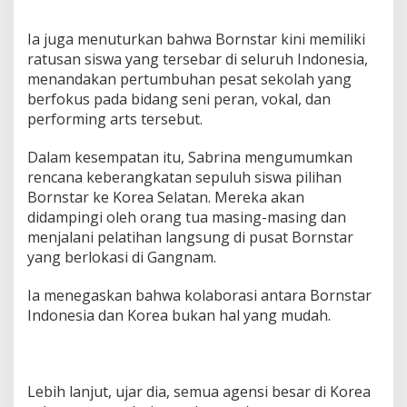
a
G
Ia juga menuturkan bahwa Bornstar kini memiliki
a
ratusan siswa yang tersebar di seluruh Indonesia,
r
menandakan pertumbuhan pesat sekolah yang
y
I
berfokus pada bidang seni peran, vokal, dan
s
performing arts tersebut.
k
a
Dalam kesempatan itu, Sabrina mengumumkan
k
rencana keberangkatan sepuluh siswa pilihan
Bornstar ke Korea Selatan. Mereka akan
didampingi oleh orang tua masing-masing dan
menjalani pelatihan langsung di pusat Bornstar
yang berlokasi di Gangnam.
Ia menegaskan bahwa kolaborasi antara Bornstar
Indonesia dan Korea bukan hal yang mudah.
Lebih lanjut, ujar dia, semua agensi besar di Korea