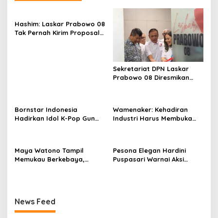
Hashim: Laskar Prabowo 08
Tak Pernah Kirim Proposal
dan Minta Uang
Sekretariat DPN Laskar
Prabowo 08 Diresmikan
Hashim S. Djojohadikusumo
di East Tower
Bornstar Indonesia
Wamenaker: Kehadiran
Hadirkan Idol K-Pop Gun
Industri Harus Membuka
Woo dan Henny di Hotel
Kesempatan Kerja bagi
Grand Sahid Jaya Jakarta,
Warga Sekitar
Exclusive Dinner Meriahkan
Maya Watono Tampil
Pesona Elegan Hardini
Puncak Acara
Memukau Berkebaya,
Puspasari Warnai Aksi
Pesona CEO InJourney
Donor Darah PERI, Tebar
Hidupkan Semangat Kartini
Semangat “Satu Kantong
di Hari Kebaya Nasional
Darah, Sejuta Harapan”
News Feed