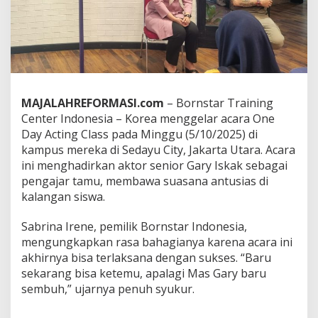
a
r
O
n
e
D
a
y
MAJALAHREFORMASI.com
– Bornstar Training
A
Center Indonesia – Korea menggelar acara One
c
Day Acting Class pada Minggu (5/10/2025) di
t
kampus mereka di Sedayu City, Jakarta Utara. Acara
i
n
ini menghadirkan aktor senior Gary Iskak sebagai
g
pengajar tamu, membawa suasana antusias di
C
kalangan siswa.
l
a
Sabrina Irene, pemilik Bornstar Indonesia,
s
s
mengungkapkan rasa bahagianya karena acara ini
B
akhirnya bisa terlaksana dengan sukses. “Baru
e
sekarang bisa ketemu, apalagi Mas Gary baru
r
sembuh,” ujarnya penuh syukur.
s
a
m