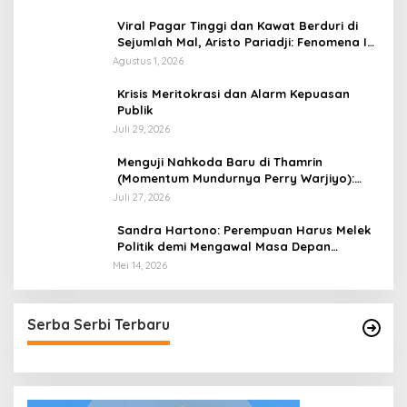
Viral Pagar Tinggi dan Kawat Berduri di
Sejumlah Mal, Aristo Pariadji: Fenomena Ini
Cerminan Pentingnya Membangun
Agustus 1, 2026
Kepercayaan Sosial
​Krisis Meritokrasi dan Alarm Kepuasan
Publik
Juli 29, 2026
​Menguji Nahkoda Baru di Thamrin
(Momentum Mundurnya Perry Warjiyo):
Sinergi Kebijakan Moneter-Fiskal di Era
Juli 27, 2026
Prabowonomics
Sandra Hartono: Perempuan Harus Melek
Politik demi Mengawal Masa Depan
Bangsa
Mei 14, 2026
Serba Serbi Terbaru