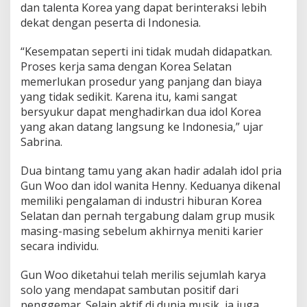
dan talenta Korea yang dapat berinteraksi lebih
g
dekat dengan peserta di Indonesia.
a
E
x
“Kesempatan seperti ini tidak mudah didapatkan.
c
Proses kerja sama dengan Korea Selatan
l
memerlukan prosedur yang panjang dan biaya
u
yang tidak sedikit. Karena itu, kami sangat
s
i
bersyukur dapat menghadirkan dua idol Korea
v
yang akan datang langsung ke Indonesia,” ujar
e
Sabrina.
D
i
Dua bintang tamu yang akan hadir adalah idol pria
n
n
Gun Woo dan idol wanita Henny. Keduanya dikenal
e
memiliki pengalaman di industri hiburan Korea
r
Selatan dan pernah tergabung dalam grup musik
p
masing-masing sebelum akhirnya meniti karier
a
secara individu.
d
a
A
Gun Woo diketahui telah merilis sejumlah karya
g
solo yang mendapat sambutan positif dari
u
penggemar. Selain aktif di dunia musik, ia juga