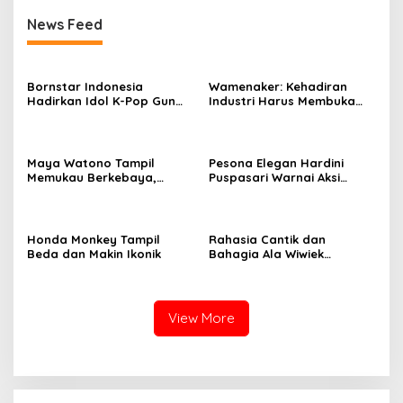
News Feed
Bornstar Indonesia
Wamenaker: Kehadiran
Hadirkan Idol K-Pop Gun
Industri Harus Membuka
Woo dan Henny di Hotel
Kesempatan Kerja bagi
Grand Sahid Jaya Jakarta,
Warga Sekitar
Exclusive Dinner Meriahkan
Puncak Acara
Maya Watono Tampil
Pesona Elegan Hardini
Memukau Berkebaya,
Puspasari Warnai Aksi
Pesona CEO InJourney
Donor Darah PERI, Tebar
Hidupkan Semangat Kartini
Semangat “Satu Kantong
di Hari Kebaya Nasional
Darah, Sejuta Harapan”
Honda Monkey Tampil
Rahasia Cantik dan
Beda dan Makin Ikonik
Bahagia Ala Wiwiek
Hargono
View More