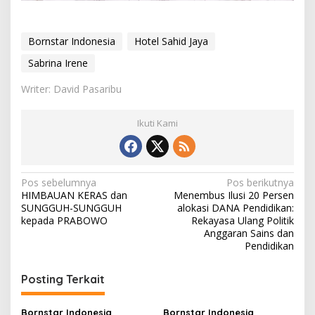
Bornstar Indonesia
Hotel Sahid Jaya
Sabrina Irene
Writer: David Pasaribu
Ikuti Kami
N
Pos sebelumnya
Pos berikutnya
HIMBAUAN KERAS dan
​Menembus Ilusi 20 Persen
a
SUNGGUH-SUNGGUH
alokasi DANA Pendidikan:
v
kepada PRABOWO
Rekayasa Ulang Politik
Anggaran Sains dan
i
Pendidikan
g
Posting Terkait
a
s
Bornstar Indonesia
Bornstar Indonesia