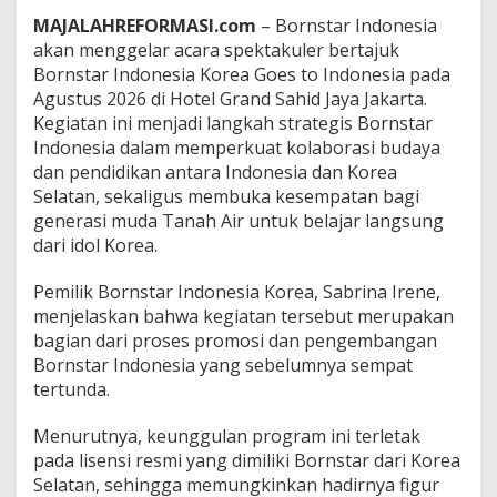
a
MAJALAHREFORMASI.com
– Bornstar Indonesia
,
akan menggelar acara spektakuler bertajuk
G
Bornstar Indonesia Korea Goes to Indonesia pada
e
l
Agustus 2026 di Hotel Grand Sahid Jaya Jakarta.
a
Kegiatan ini menjadi langkah strategis Bornstar
r
Indonesia dalam memperkuat kolaborasi budaya
C
dan pendidikan antara Indonesia dan Korea
o
Selatan, sekaligus membuka kesempatan bagi
a
c
generasi muda Tanah Air untuk belajar langsung
h
dari idol Korea.
i
n
Pemilik Bornstar Indonesia Korea, Sabrina Irene,
g
menjelaskan bahwa kegiatan tersebut merupakan
C
l
bagian dari proses promosi dan pengembangan
i
Bornstar Indonesia yang sebelumnya sempat
n
tertunda.
i
c
Menurutnya, keunggulan program ini terletak
h
i
pada lisensi resmi yang dimiliki Bornstar dari Korea
n
Selatan, sehingga memungkinkan hadirnya figur
g