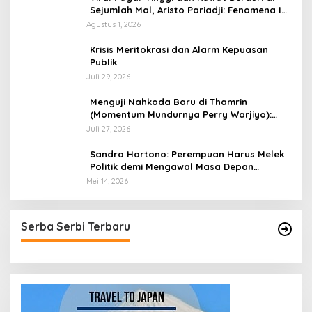
Sejumlah Mal, Aristo Pariadji: Fenomena Ini
Cerminan Pentingnya Membangun
Agustus 1, 2026
Kepercayaan Sosial
​Krisis Meritokrasi dan Alarm Kepuasan
Publik
Juli 29, 2026
​Menguji Nahkoda Baru di Thamrin
(Momentum Mundurnya Perry Warjiyo):
Sinergi Kebijakan Moneter-Fiskal di Era
Juli 27, 2026
Prabowonomics
Sandra Hartono: Perempuan Harus Melek
Politik demi Mengawal Masa Depan
Bangsa
Mei 14, 2026
Serba Serbi Terbaru