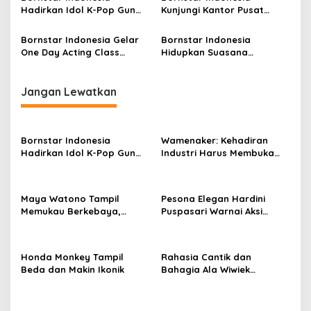
i
Hadirkan Idol K-Pop Gun
Kunjungi Kantor Pusat
p
Woo dan Henny di Hotel
Bornstar Korea
Grand Sahid Jaya Jakarta,
Bornstar Indonesia Gelar
Bornstar Indonesia
o
Exclusive Dinner Meriahkan
One Day Acting Class
Hidupkan Suasana
Puncak Acara
s
Bersama Gary Iskak
Shanghai Mooncake
Festival di Old Shanghai
Sedayu City
Jangan Lewatkan
Bornstar Indonesia
Wamenaker: Kehadiran
Hadirkan Idol K-Pop Gun
Industri Harus Membuka
Woo dan Henny di Hotel
Kesempatan Kerja bagi
Grand Sahid Jaya Jakarta,
Warga Sekitar
Exclusive Dinner Meriahkan
Maya Watono Tampil
Pesona Elegan Hardini
Puncak Acara
Memukau Berkebaya,
Puspasari Warnai Aksi
Pesona CEO InJourney
Donor Darah PERI, Tebar
Hidupkan Semangat Kartini
Semangat “Satu Kantong
di Hari Kebaya Nasional
Darah, Sejuta Harapan”
Honda Monkey Tampil
Rahasia Cantik dan
Beda dan Makin Ikonik
Bahagia Ala Wiwiek
Hargono