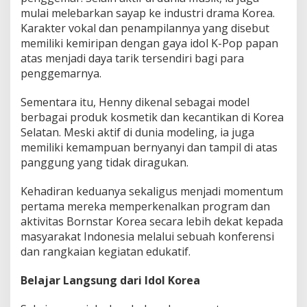
s
mulai melebarkan sayap ke industri drama Korea.
t
u
Karakter vokal dan penampilannya yang disebut
s
memiliki kemiripan dengan gaya idol K-Pop papan
2
atas menjadi daya tarik tersendiri bagi para
0
penggemarnya.
2
6
Sementara itu, Henny dikenal sebagai model
berbagai produk kosmetik dan kecantikan di Korea
Selatan. Meski aktif di dunia modeling, ia juga
memiliki kemampuan bernyanyi dan tampil di atas
panggung yang tidak diragukan.
Kehadiran keduanya sekaligus menjadi momentum
pertama mereka memperkenalkan program dan
aktivitas Bornstar Korea secara lebih dekat kepada
masyarakat Indonesia melalui sebuah konferensi
dan rangkaian kegiatan edukatif.
Belajar Langsung dari Idol Korea