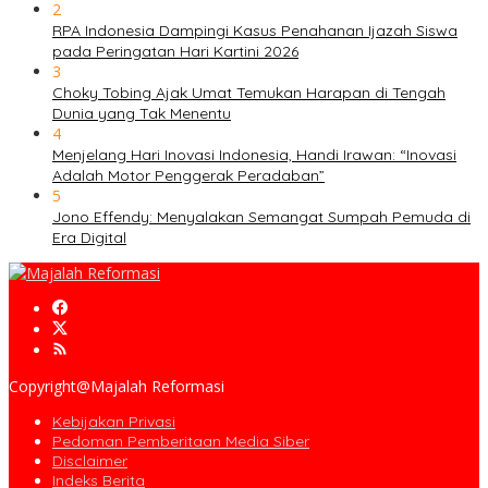
2
RPA Indonesia Dampingi Kasus Penahanan Ijazah Siswa
pada Peringatan Hari Kartini 2026
3
Choky Tobing Ajak Umat Temukan Harapan di Tengah
Dunia yang Tak Menentu
4
Menjelang Hari Inovasi Indonesia, Handi Irawan: “Inovasi
Adalah Motor Penggerak Peradaban”
5
Jono Effendy: Menyalakan Semangat Sumpah Pemuda di
Era Digital
Copyright@Majalah Reformasi
Kebijakan Privasi
Pedoman Pemberitaan Media Siber
Disclaimer
Indeks Berita