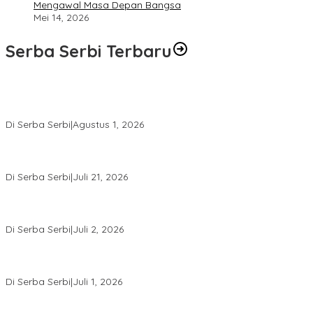
Mengawal Masa Depan Bangsa
Mei 14, 2026
Serba Serbi Terbaru
Rakernas V BAMAGNAS Makassar: Japarlin Marbun Suarakan
Aspirasi Umat Kristen, Bahas Rakernas VI di Bangkok
Di Serba Serbi
|
Agustus 1, 2026
Momentum Kesatuan Doa Nasional 2026 Bakal Digelar di HUT RI
Ke-81, Seluruh Aras Gereja Bersatu Doakan Indonesia
Di Serba Serbi
|
Juli 21, 2026
Kemnaker-FPPI Jalin Kerja Sama Perluas Akses Kerja bagi
Perempuan
Di Serba Serbi
|
Juli 2, 2026
Sidang Gugatan Perdata John Palinggi terhadap Marthen
Napang Masuki Tahap Penyerahan Bukti Baru
Di Serba Serbi
|
Juli 1, 2026
Sidang Perdata John Palinggi Berlanjut di PN Jakpus, PK Pidana