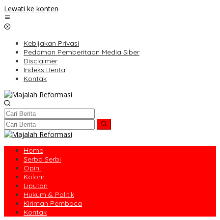
Lewati ke konten
Kebijakan Privasi
Pedoman Pemberitaan Media Siber
Disclaimer
Indeks Berita
Kontak
Home
Serba Serbi
Opini
Kolom
Liputan
Hukum & Politik
Kiriman Pembaca
Kontak