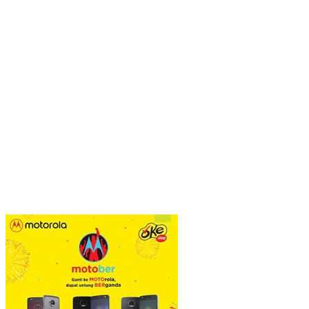
POS PINTU DESA (PPD): Mengunci Kesejahteraan di Desa:
Sinergi Dapur Gizi, Koperasi, dan Logistik Terpadu
Viral Pagar Tinggi dan Kawat Berduri di Sejumlah Mal, Aristo
Pariadji: Fenomena Ini Cerminan Pentingnya Membangun
Kepercayaan Sosial
​Krisis Meritokrasi dan Alarm Kepuasan Publik
​Menguji Nahkoda Baru di Thamrin (Momentum Mundurnya Perry
Warjiyo): Sinergi Kebijakan Moneter-Fiskal di Era
Prabowonomics
Sandra Hartono: Perempuan Harus Melek Politik demi Mengawal
Masa Depan Bangsa