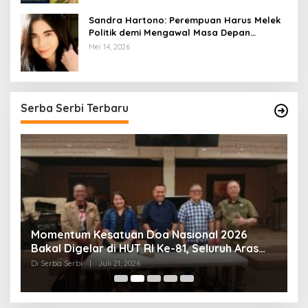
Sandra Hartono: Perempuan Harus Melek
Politik demi Mengawal Masa Depan
Bangsa
Mei 14, 2026
Serba Serbi Terbaru
Momentum Kesatuan Doa Nasional 2026
K
Bakal Digelar di HUT RI Ke-81, Seluruh Aras
A
Gereja Bersatu Doakan Indonesia
Di Serba Serbi
|
Juli 21, 2026
Di