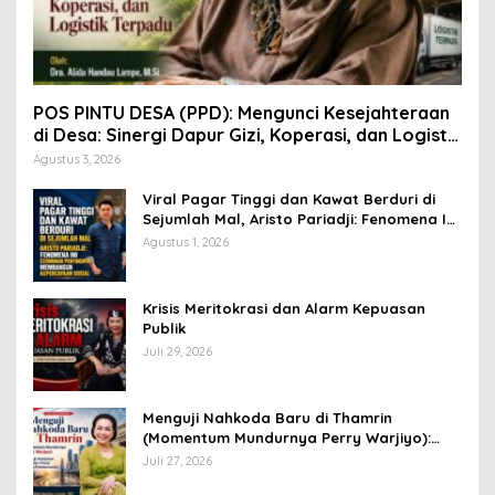
POS PINTU DESA (PPD): Mengunci Kesejahteraan
di Desa: Sinergi Dapur Gizi, Koperasi, dan Logistik
Terpadu
Agustus 3, 2026
Viral Pagar Tinggi dan Kawat Berduri di
Sejumlah Mal, Aristo Pariadji: Fenomena Ini
Cerminan Pentingnya Membangun
Agustus 1, 2026
Kepercayaan Sosial
​Krisis Meritokrasi dan Alarm Kepuasan
Publik
Juli 29, 2026
​Menguji Nahkoda Baru di Thamrin
(Momentum Mundurnya Perry Warjiyo):
Sinergi Kebijakan Moneter-Fiskal di Era
Juli 27, 2026
Prabowonomics