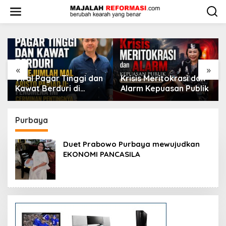
L
e
w
a
t
i
k
e
«
»
k
Viral Pagar Tinggi dan
​Krisis Meritokrasi dan
o
Kawat Berduri di
Alarm Kepuasan Publik
n
Sejumlah Mal, Aristo
t
Pariadji: Fenomena Ini
e
Cerminan Pentingnya
Purbaya
n
Membangun
Kepercayaan Sosial
Duet Prabowo Purbaya mewujudkan
EKONOMI PANCASILA