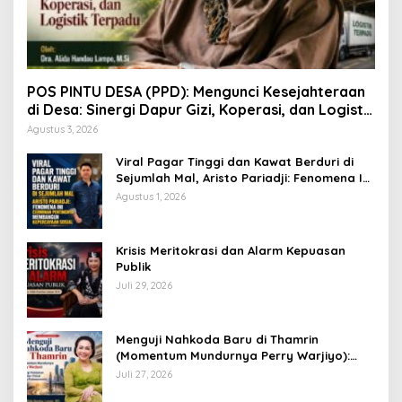
POS PINTU DESA (PPD): Mengunci Kesejahteraan
di Desa: Sinergi Dapur Gizi, Koperasi, dan Logistik
Terpadu
Agustus 3, 2026
Viral Pagar Tinggi dan Kawat Berduri di
Sejumlah Mal, Aristo Pariadji: Fenomena Ini
Cerminan Pentingnya Membangun
Agustus 1, 2026
Kepercayaan Sosial
​Krisis Meritokrasi dan Alarm Kepuasan
Publik
Juli 29, 2026
​Menguji Nahkoda Baru di Thamrin
(Momentum Mundurnya Perry Warjiyo):
Sinergi Kebijakan Moneter-Fiskal di Era
Juli 27, 2026
Prabowonomics