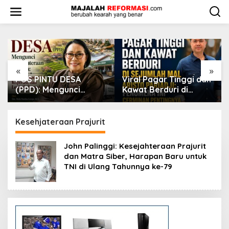
L
e
w
a
t
i
k
e
«
»
k
Viral Pagar Tinggi dan
​Krisis Meritokrasi dan
o
Kawat Berduri di
Alarm Kepuasan Publik
n
Sejumlah Mal, Aristo
t
Pariadji: Fenomena Ini
e
Cerminan Pentingnya
Kesehjateraan Prajurit
n
Membangun
Kepercayaan Sosial
John Palinggi: Kesejahteraan Prajurit
dan Matra Siber, Harapan Baru untuk
TNI di Ulang Tahunnya ke-79