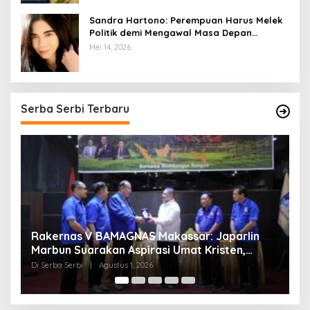
Sandra Hartono: Perempuan Harus Melek
Politik demi Mengawal Masa Depan
Bangsa
Mei 14, 2026
Serba Serbi Terbaru
Momentum Kesatuan Doa Nasional 2026
K
Bakal Digelar di HUT RI Ke-81, Seluruh Aras
A
Gereja Bersatu Doakan Indonesia
Di Serba Serbi
|
Juli 21, 2026
Di