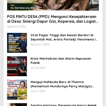
POS PINTU DESA (PPD): Mengunci Kesejahteraan
di Desa: Sinergi Dapur Gizi, Koperasi, dan Logistik
Terpadu
Agustus 3, 2026
Viral Pagar Tinggi dan Kawat Berduri di
Sejumlah Mal, Aristo Pariadji: Fenomena Ini
Cerminan Pentingnya Membangun
Agustus 1, 2026
Kepercayaan Sosial
​Krisis Meritokrasi dan Alarm Kepuasan
Publik
Juli 29, 2026
​Menguji Nahkoda Baru di Thamrin
(Momentum Mundurnya Perry Warjiyo):
Sinergi Kebijakan Moneter-Fiskal di Era
Juli 27, 2026
Prabowonomics
Sandra Hartono: Perempuan Harus Melek