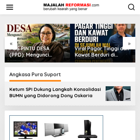
L
e
w
a
t
i
k
e
«
»
k
Viral Pagar Tinggi dan
​Krisis Meritokrasi dan
o
Kawat Berduri di
Alarm Kepuasan Publik
n
Sejumlah Mal, Aristo
t
Pariadji: Fenomena Ini
e
Cerminan Pentingnya
Angkasa Pura Suport
n
Membangun
Kepercayaan Sosial
Ketum SPI Dukung Langkah Konsolidasi
BUMN yang Didorong Dony Oskaria