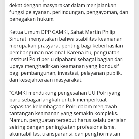
k
dekat dengan masyarakat dalam menjalankan
a
fungsi pelayanan, perlindungan, pengayoman, dan
t
penegakan hukum.
,
G
Ketua Umum DPP GAMKI, Sahat Martin Philip
A
M
Sinurat, menyatakan bahwa stabilitas keamanan
K
merupakan prasyarat penting bagi keberhasilan
I
pembangunan nasional. Karena itu, penguatan
D
institusi Polri perlu dipahami sebagai bagian dari
u
upaya menghadirkan keamanan yang kondusif
k
u
bagi pembangunan, investasi, pelayanan publik,
n
dan kesejahteraan masyarakat.
g
P
“GAMKI mendukung pengesahan UU Polri yang
e
baru sebagai langkah untuk memperkuat
n
g
kapasitas kelembagaan Polri dalam menjawab
e
tantangan keamanan yang semakin kompleks.
s
Namun, penguatan tersebut harus selalu berjalan
a
seiring dengan peningkatan profesionalisme,
h
a
akuntabilitas, transparansi, dan penghormatan
n