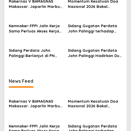
Rakernas V BAMAGNAS
Momentum Kesatuan Doa
p
Makassar: Japarlin Marbun
Nasional 2026 Bakal
Suarakan Aspirasi Umat
Digelar di HUT RI Ke-81,
o
Kristen, Bahas Rakernas VI
Seluruh Aras Gereja
s
di Bangkok
Bersatu Doakan Indonesia
Kemnaker-FPPI Jalin Kerja
Sidang Gugatan Perdata
Sama Perluas Akses Kerja
John Palinggi terhadap
bagi Perempuan
Marthen Napang Masuki
Tahap Penyerahan Bukti
Baru
Sidang Perdata John
Sidang Gugatan Perdata
Palinggi Berlanjut di PN
John Palinggi Hadirkan Dua
Jakpus, PK Pidana Marthen
Saksi, Tergugat II Elizabeth
Napang Ditolak MA
Nathalia Tamara Hadiri
Persidangan
News Feed
Rakernas V BAMAGNAS
Momentum Kesatuan Doa
Makassar: Japarlin Marbun
Nasional 2026 Bakal
Suarakan Aspirasi Umat
Digelar di HUT RI Ke-81,
Kristen, Bahas Rakernas VI
Seluruh Aras Gereja
di Bangkok
Bersatu Doakan Indonesia
Kemnaker-FPPI Jalin Kerja
Sidang Gugatan Perdata
Sama Perluas Akses Kerja
John Palinggi terhadap