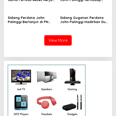
bagi Perempuan
Marthen Napang Masuki
Tahap Penyerahan Bukti
Baru
Sidang Perdata John
Sidang Gugatan Perdata
Palinggi Berlanjut di PN
John Palinggi Hadirkan Dua
Jakpus, PK Pidana Marthen
Saksi, Tergugat II Elizabeth
Napang Ditolak MA
Nathalia Tamara Hadiri
Persidangan
View More