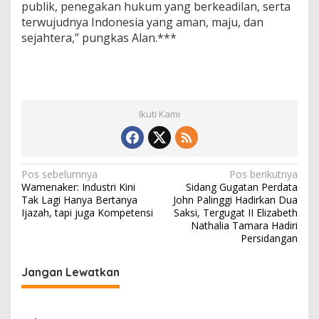
publik, penegakan hukum yang berkeadilan, serta
terwujudnya Indonesia yang aman, maju, dan
sejahtera,” pungkas Alan.***
Ikuti Kami
N
Pos sebelumnya
Pos berikutnya
Wamenaker: Industri Kini
Sidang Gugatan Perdata
a
Tak Lagi Hanya Bertanya
John Palinggi Hadirkan Dua
v
Ijazah, tapi juga Kompetensi
Saksi, Tergugat II Elizabeth
Nathalia Tamara Hadiri
i
Persidangan
g
Jangan Lewatkan
a
s
i