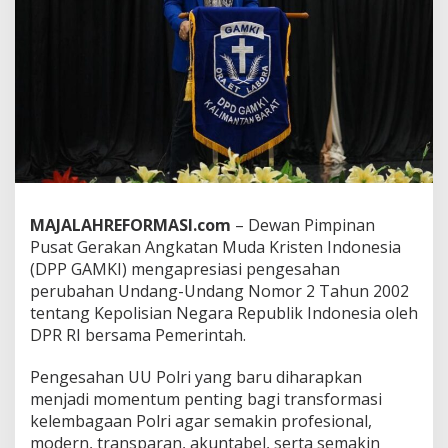
e
m
b
a
g
a
d
a
n
P
e
l
MAJALAHREFORMASI.com
– Dewan Pimpinan
a
Pusat Gerakan Angkatan Muda Kristen Indonesia
y
a
(DPP GAMKI) mengapresiasi pengesahan
n
perubahan Undang-Undang Nomor 2 Tahun 2002
a
tentang Kepolisian Negara Republik Indonesia oleh
n
DPR RI bersama Pemerintah.
M
a
s
Pengesahan UU Polri yang baru diharapkan
y
menjadi momentum penting bagi transformasi
a
kelembagaan Polri agar semakin profesional,
r
modern, transparan, akuntabel, serta semakin
a