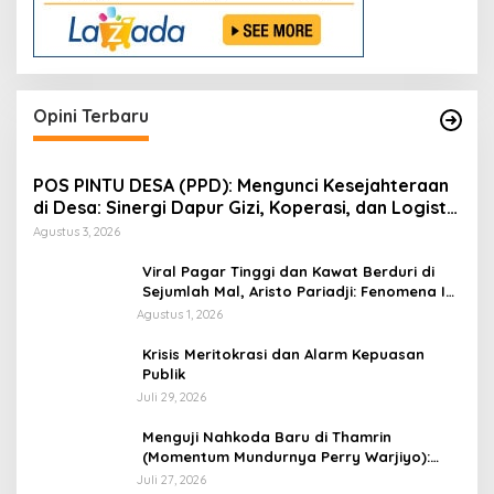
Opini Terbaru
POS PINTU DESA (PPD): Mengunci Kesejahteraan
di Desa: Sinergi Dapur Gizi, Koperasi, dan Logistik
Terpadu
Agustus 3, 2026
Viral Pagar Tinggi dan Kawat Berduri di
Sejumlah Mal, Aristo Pariadji: Fenomena Ini
Cerminan Pentingnya Membangun
Agustus 1, 2026
Kepercayaan Sosial
​Krisis Meritokrasi dan Alarm Kepuasan
Publik
Juli 29, 2026
​Menguji Nahkoda Baru di Thamrin
(Momentum Mundurnya Perry Warjiyo):
Sinergi Kebijakan Moneter-Fiskal di Era
Juli 27, 2026