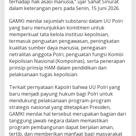
terhadap hak asasi manusia,” ujar Sahat Sinurat
U
dalam keterangan pers pada Senin, 15 Juni 2026.
U
P
GAMKI menilai sejumlah substansi dalam UU Polri
o
l
yang baru menunjukkan komitmen untuk
r
memperkuat tata kelola institusi kepolisian,
i
termasuk penguatan pengawasan, peningkatan
kualitas sumber daya manusia, penegasan
netralitas anggota Polri, penguatan fungsi Komisi
Kepolisian Nasional (Kompolnas), serta penerapan
prinsip-prinsip HAM dalam pendidikan dan
pelaksanaan tugas kepolisian.
Terkait pernyataan Kapolri bahwa UU Polri yang
baru menjadi payung hukum bagi Polri untuk
mendukung pelaksanaan program-program
strategis nasional yang ditetapkan Presiden,
GAMKI menilai hal tersebut merupakan bagian dari
tanggung jawab negara dalam memastikan
program pembangunan dapat berjalan aman,
tertib, dan memberikan manfaat bagi masyarakat