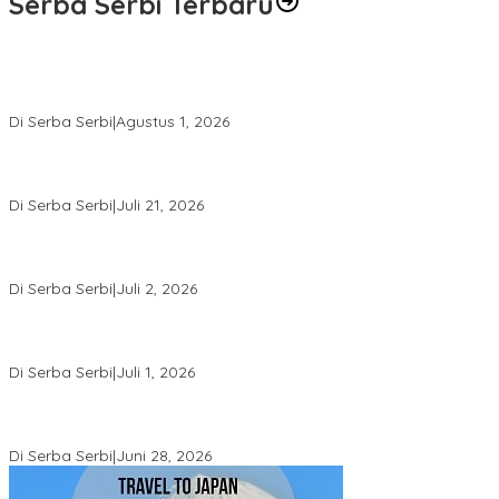
Serba Serbi Terbaru
Rakernas V BAMAGNAS Makassar: Japarlin Marbun Suarakan
Aspirasi Umat Kristen, Bahas Rakernas VI di Bangkok
Di Serba Serbi
|
Agustus 1, 2026
Momentum Kesatuan Doa Nasional 2026 Bakal Digelar di HUT RI
Ke-81, Seluruh Aras Gereja Bersatu Doakan Indonesia
Di Serba Serbi
|
Juli 21, 2026
Kemnaker-FPPI Jalin Kerja Sama Perluas Akses Kerja bagi
Perempuan
Di Serba Serbi
|
Juli 2, 2026
Sidang Gugatan Perdata John Palinggi terhadap Marthen
Napang Masuki Tahap Penyerahan Bukti Baru
Di Serba Serbi
|
Juli 1, 2026
Sidang Perdata John Palinggi Berlanjut di PN Jakpus, PK Pidana
Marthen Napang Ditolak MA
Di Serba Serbi
|
Juni 28, 2026