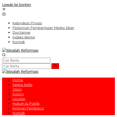
Lewati ke konten
Kebijakan Privasi
Pedoman Pemberitaan Media Siber
Disclaimer
Indeks Berita
Kontak
Home
Serba Serbi
Opini
Kolom
Liputan
Hukum & Politik
Kiriman Pembaca
Kontak