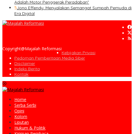
Adalah Motor Penggerak Peradaban”
5
Jono Effendy: Menyalakan Semangat Sumpah Pemuda di
Era Digital
Copyright@Majalah Reformasi
Kebijakan Privasi
Pedoman Pemberitaan Media Siber
Disclaimer
Indeks Berita
Kontak
Home
Serba Serbi
Opini
Kolom
Liputan
Hukum & Politik
Kiriman Pembaca