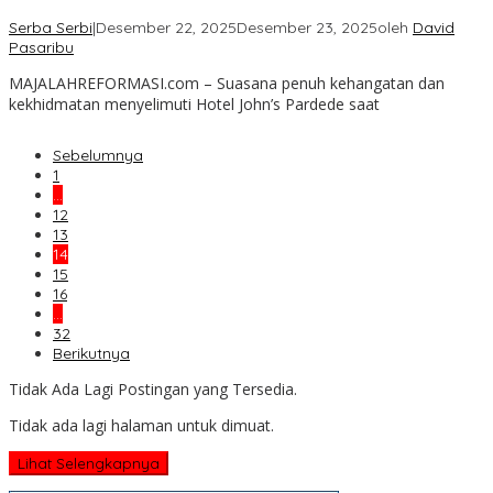
Serba Serbi
|
Desember 22, 2025
Desember 23, 2025
oleh
David
Pasaribu
MAJALAHREFORMASI.com – Suasana penuh kehangatan dan
kekhidmatan menyelimuti Hotel John’s Pardede saat
Sebelumnya
1
…
12
13
14
15
16
…
32
Berikutnya
Tidak Ada Lagi Postingan yang Tersedia.
Tidak ada lagi halaman untuk dimuat.
Lihat Selengkapnya