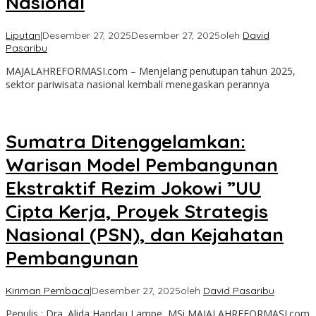
Nasional
Liputan
|
Desember 27, 2025
Desember 27, 2025
oleh
David
Pasaribu
MAJALAHREFORMASI.com – Menjelang penutupan tahun 2025,
sektor pariwisata nasional kembali menegaskan perannya
Sumatra Ditenggelamkan:
Warisan Model Pembangunan
Ekstraktif Rezim Jokowi ”UU
Cipta Kerja, Proyek Strategis
Nasional (PSN), dan Kejahatan
Pembangunan
Kiriman Pembaca
|
Desember 27, 2025
oleh
David Pasaribu
Penulis : Dra. Alida Handau Lampe, MSi MAJALAHREFORMASI.com