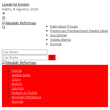
Lewati ke konten
Sabtu, 8 Agustus 2026
Kebijakan Privasi
Pedoman Pemberitaan Media Siber
Disclaimer
Indeks Berita
Kontak
Home
Serba Serbi
Opini
Kolom
Liputan
Hukum & Politik
Kiriman Pembaca
Kontak