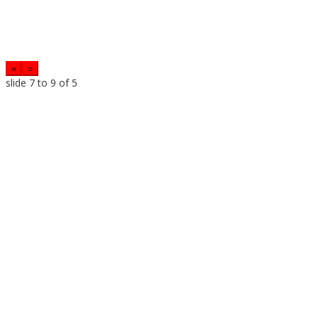
«
»
slide
7 to 9
of 5