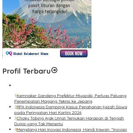
Profil Terbaru
1
Kemnaker Gandeng Prefektur Miyazaki, Perluas Peluang
Penempatan Magang Teknis ke Jepang
2
RPA Indonesia Dampingi Kasus Penahanan Ijazah Siswa
pada Peringatan Hari Kartini 2026
3
Choky Tobing Ajak Umat Temukan Harapan di Tengah
Dunia yang Tak Menentu
4
Menjelang Hari Inovasi Indonesia, Handi Irawan: “Inovasi