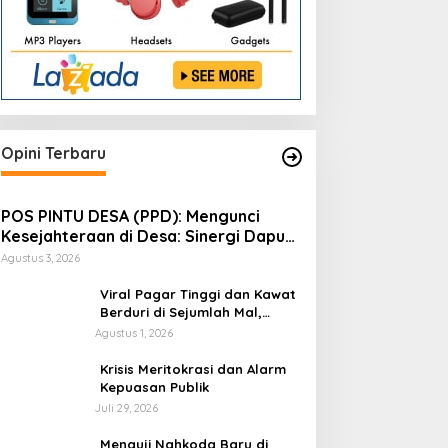
Opini Terbaru
POS PINTU DESA (PPD): Mengunci
Kesejahteraan di Desa: Sinergi Dapur
Gizi, Koperasi, dan Logistik Terpadu
Agustus 3, 2026
Viral Pagar Tinggi dan Kawat
Berduri di Sejumlah Mal,
Aristo Pariadji: Fenomena Ini
Agustus 1, 2026
Cerminan Pentingnya
Membangun Kepercayaan
​Krisis Meritokrasi dan Alarm
Sosial
Kepuasan Publik
Juli 29, 2026
​Menguji Nahkoda Baru di