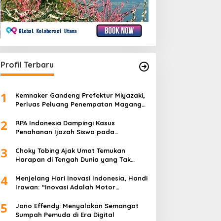
Profil Terbaru
1
Kemnaker Gandeng Prefektur Miyazaki,
Perluas Peluang Penempatan Magang
Teknis ke Jepang
2
RPA Indonesia Dampingi Kasus
Penahanan Ijazah Siswa pada
Peringatan Hari Kartini 2026
3
Choky Tobing Ajak Umat Temukan
Harapan di Tengah Dunia yang Tak
Menentu
4
Menjelang Hari Inovasi Indonesia, Handi
Irawan: “Inovasi Adalah Motor
Penggerak Peradaban”
5
Jono Effendy: Menyalakan Semangat
Sumpah Pemuda di Era Digital