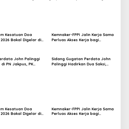
Sepanjang 2025
m Kesatuan Doa
Kemnaker-FPPI Jalin Kerja Sama
 2026 Bakal Digelar di
Perluas Akses Kerja bagi
-81, Seluruh Aras Gereja
Perempuan
Doakan Indonesia
erdata John Palinggi
Sidang Gugatan Perdata John
 di PN Jakpus, PK
Palinggi Hadirkan Dua Saksi,
arthen Napang Ditolak
Tergugat II Elizabeth Nathalia
Tamara Hadiri Persidangan
m Kesatuan Doa
Kemnaker-FPPI Jalin Kerja Sama
 2026 Bakal Digelar di
Perluas Akses Kerja bagi
-81, Seluruh Aras Gereja
Perempuan
Doakan Indonesia