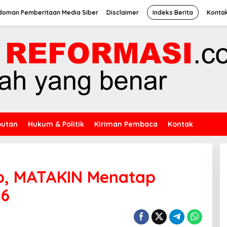
doman Pemberitaan Media Siber
Disclaimer
Indeks Berita
Konta
putan
Hukum & Politik
Kiriman Pembaca
Kontak
ap, MATAKIN Menatap
26