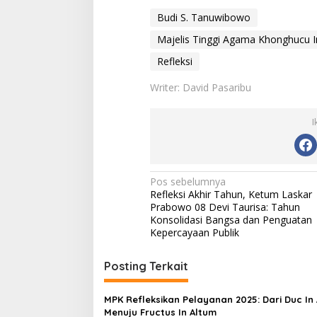
Budi S. Tanuwibowo
Majelis Tinggi Agama Khonghucu 
Refleksi
Writer: David Pasaribu
I
N
Pos sebelumnya
Refleksi Akhir Tahun, Ketum Laskar
a
Prabowo 08 Devi Taurisa: Tahun
v
Konsolidasi Bangsa dan Penguatan
Kepercayaan Publik
i
g
Posting Terkait
a
s
MPK Refleksikan Pelayanan 2025: Dari Duc In
Menuju Fructus In Altum