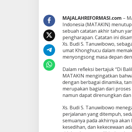
a
b
u
t
MAJALAHREFORMASI.com
– Ma
G
Indonesia (MATAKIN) menutup 
e
sebuah catatan akhir tahun yang
l
pengharapan. Catatan ini dis
a
Xs. Budi S. Tanuwibowo, sebagai
p
,
umat Khonghucu dalam memaknai
M
menyongsong masa depan denga
A
T
Dalam refleksi bertajuk “Di Bal
A
MATAKIN mengingatkan bahwa
K
I
dengan berbagai dinamika, ta
N
merupakan bagian dari proses 
M
namun dapat direnungkan dan 
e
n
Xs. Budi S. Tanuwibowo meneg
a
t
perjalanan yang ditempuh, sed
a
semuanya pada akhirnya akan b
p
kesedihan, dan kekecewaan ada
C