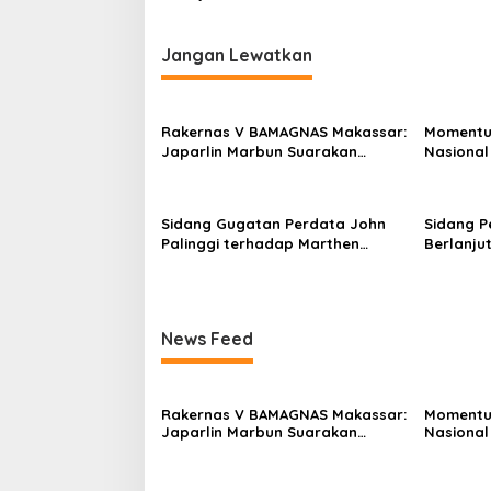
i
p
Jangan Lewatkan
o
s
Rakernas V BAMAGNAS Makassar:
Momentu
Japarlin Marbun Suarakan
Nasional
Aspirasi Umat Kristen, Bahas
HUT RI Ke
Rakernas VI di Bangkok
Bersatu 
Sidang Gugatan Perdata John
Sidang P
Palinggi terhadap Marthen
Berlanjut
Napang Masuki Tahap
Pidana M
Penyerahan Bukti Baru
MA
News Feed
Rakernas V BAMAGNAS Makassar:
Momentu
Japarlin Marbun Suarakan
Nasional
Aspirasi Umat Kristen, Bahas
HUT RI Ke
Rakernas VI di Bangkok
Bersatu 