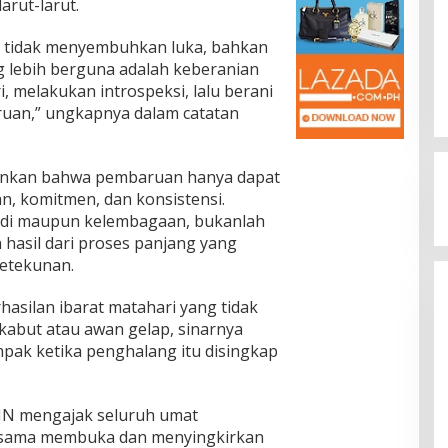
arut-larut.
n tidak menyembuhkan luka, bahkan
 lebih berguna adalah keberanian
i, melakukan introspeksi, lalu berani
uan,” ungkapnya dalam catatan
Rakernas V BAMAGNAS Makassar:
Japarlin Marbun Suarakan Aspirasi
Umat Kristen, Bahas Rakernas VI
Di Serba Serbi
|
Agustus 1, 2026
ankan bahwa pembaruan hanya dapat
di Bangkok
an, komitmen, dan konsistensi.
badi maupun kelembagaan, bukanlah
 hasil dari proses panjang yang
ketekunan.
hasilan ibarat matahari yang tidak
kabut atau awan gelap, sinarnya
mpak ketika penghalang itu disingkap
IN mengajak seluruh umat
rsama membuka dan menyingkirkan