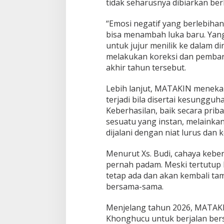
tidak seharusnya dibiarkan berl
e
r
a
“Emosi negatif yang berlebiha
h
bisa menambah luka baru. Yang
M
untuk jujur menilik ke dalam dir
a
melakukan koreksi dan pembar
t
a
akhir tahun tersebut.
h
a
Lebih lanjut, MATAKIN menek
r
terjadi bila disertai kesungguh
i
Keberhasilan, baik secara pri
2
0
sesuatu yang instan, melainkan
2
dijalani dengan niat lurus dan 
6
Menurut Xs. Budi, cahaya keber
pernah padam. Meski tertutup 
tetap ada dan akan kembali ta
bersama-sama.
Menjelang tahun 2026, MATAK
Khonghucu untuk berjalan be