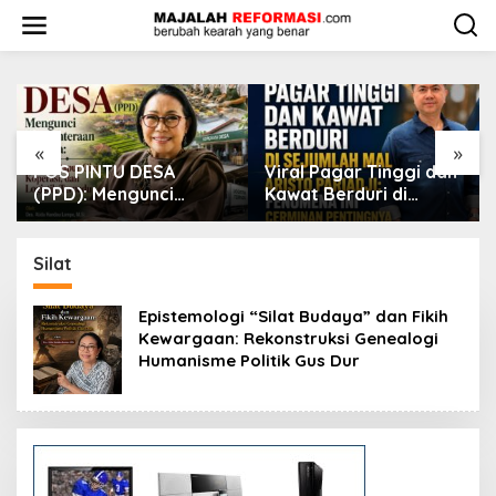
L
e
w
a
t
i
k
e
«
»
k
Viral Pagar Tinggi dan
​Krisis Meritokrasi dan
o
Kawat Berduri di
Alarm Kepuasan Publik
n
Sejumlah Mal, Aristo
t
Pariadji: Fenomena Ini
e
Cerminan Pentingnya
Silat
n
Membangun
Kepercayaan Sosial
​Epistemologi “Silat Budaya” dan Fikih
Kewargaan: Rekonstruksi Genealogi
Humanisme Politik Gus Dur