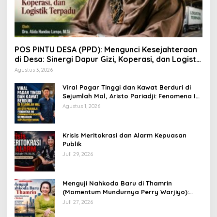
POS PINTU DESA (PPD): Mengunci Kesejahteraan
di Desa: Sinergi Dapur Gizi, Koperasi, dan Logistik
Terpadu
Agustus 3, 2026
Viral Pagar Tinggi dan Kawat Berduri di
Sejumlah Mal, Aristo Pariadji: Fenomena Ini
Cerminan Pentingnya Membangun
Agustus 1, 2026
Kepercayaan Sosial
​Krisis Meritokrasi dan Alarm Kepuasan
Publik
Juli 29, 2026
​Menguji Nahkoda Baru di Thamrin
(Momentum Mundurnya Perry Warjiyo):
Sinergi Kebijakan Moneter-Fiskal di Era
Juli 27, 2026
Prabowonomics