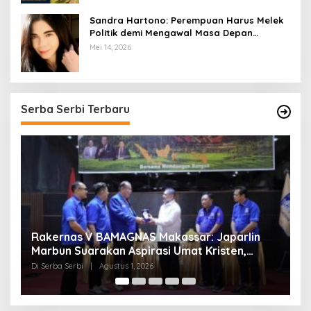
Sandra Hartono: Perempuan Harus Melek
Politik demi Mengawal Masa Depan
Bangsa
Mei 14, 2026
Serba Serbi Terbaru
Momentum Kesatuan Doa Nasional 2026
K
Bakal Digelar di HUT RI Ke-81, Seluruh Aras
A
Gereja Bersatu Doakan Indonesia
Di Serba Serbi
|
Juli 21, 2026
D