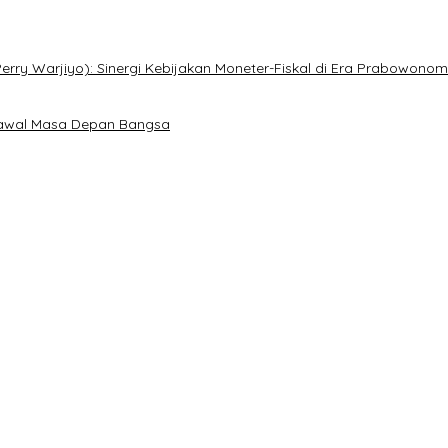
ry Warjiyo): Sinergi Kebijakan Moneter-Fiskal di Era Prabowonom
gawal Masa Depan Bangsa
si Umat Kristen, Bahas Rakernas VI di Bangkok
-81, Seluruh Aras Gereja Bersatu Doakan Indonesia
puan
 Masuki Tahap Penyerahan Bukti Baru