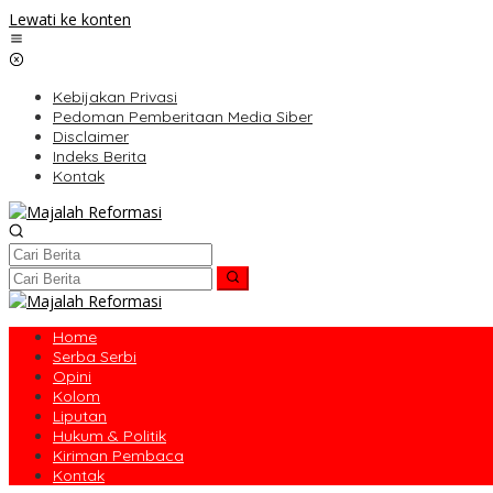
Lewati ke konten
Kebijakan Privasi
Pedoman Pemberitaan Media Siber
Disclaimer
Indeks Berita
Kontak
Home
Serba Serbi
Opini
Kolom
Liputan
Hukum & Politik
Kiriman Pembaca
Kontak