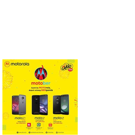
POS PINTU DESA (PPD): Mengunci Kesejahteraan di Desa: Sinergi D
Viral Pagar Tinggi dan Kawat Berduri di Sejumlah Mal, Aristo P
​Krisis Meritokrasi dan Alarm Kepuasan Publik
​Menguji Nahkoda Baru di Thamrin (Momentum Mundurnya Perry Wa
Sandra Hartono: Perempuan Harus Melek Politik demi Mengawal