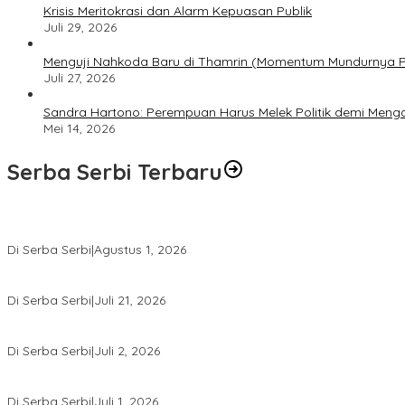
​Krisis Meritokrasi dan Alarm Kepuasan Publik
Juli 29, 2026
​Menguji Nahkoda Baru di Thamrin (Momentum Mundurnya Per
Juli 27, 2026
Sandra Hartono: Perempuan Harus Melek Politik demi Men
Mei 14, 2026
Serba Serbi Terbaru
Rakernas V BAMAGNAS Makassar: Japarlin Marbun Suarakan Aspira
Di Serba Serbi
|
Agustus 1, 2026
Momentum Kesatuan Doa Nasional 2026 Bakal Digelar di HUT RI Ke
Di Serba Serbi
|
Juli 21, 2026
Kemnaker-FPPI Jalin Kerja Sama Perluas Akses Kerja bagi Perem
Di Serba Serbi
|
Juli 2, 2026
Sidang Gugatan Perdata John Palinggi terhadap Marthen Napang
Di Serba Serbi
|
Juli 1, 2026