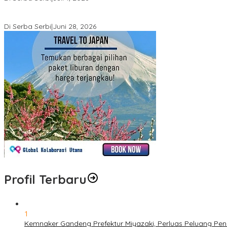
Sidang Perdata John Palinggi Berlanjut di PN Jakpus, PK Pidana
Di Serba Serbi
|
Juni 28, 2026
Profil Terbaru
1
Kemnaker Gandeng Prefektur Miyazaki, Perluas Peluang P