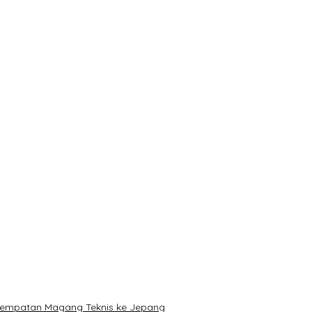
 Marthen Napang Ditolak MA
enempatan Magang Teknis ke Jepang