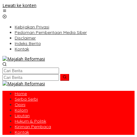
Lewati ke konten
Kebijakan Privasi
Pedoman Pemberitaan Media Siber
Disclaimer
Indeks Berita
Kontak
Home
Serba Serbi
Opini
Kolom
Liputan
Hukum & Politik
Kiriman Pembaca
Kontak