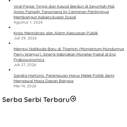
Viral Pagar Tinggi dan Kawat Berduri di Sejumlah Mal,
Aristo Pariadji: Fenomena Ini Cerminan Pentingnya
Membangun Kepercayaan Sosial
Agustus 1, 2026
​Krisis Meritokrasi dan Alarm Kepuasan Publik
Juli 29, 2026
​Menguji Nahkoda Baru di Thamrin (Momentum Mundurnya
Perry Warjiyo): Sinergi Kebijakan Moneter-Fiskal di Era
Prabowonomics
Juli 27, 2026
Sandra Hartono: Perempuan Harus Melek Politik demi
Mengawal Masa Depan Bangsa
Mei 14, 2026
Serba Serbi Terbaru
Rakernas V BAMAGNAS Makassar: Japarlin Marbun Suarakan
Aspirasi Umat Kristen, Bahas Rakernas VI di Bangkok