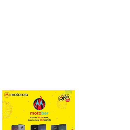
POS PINTU DESA (PPD): Mengunci Kesejahteraan di Desa:
Sinergi Dapur Gizi, Koperasi, dan Logistik Terpadu
Viral Pagar Tinggi dan Kawat Berduri di Sejumlah Mal, Aristo
Pariadji: Fenomena Ini Cerminan Pentingnya Membangun
Kepercayaan Sosial
​Krisis Meritokrasi dan Alarm Kepuasan Publik
​Menguji Nahkoda Baru di Thamrin (Momentum Mundurnya Perry
Warjiyo): Sinergi Kebijakan Moneter-Fiskal di Era
Prabowonomics
Sandra Hartono: Perempuan Harus Melek Politik demi Mengawal
Masa Depan Bangsa