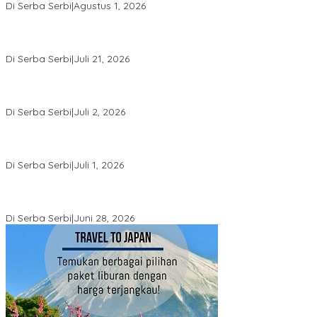
Di Serba Serbi
|
Agustus 1, 2026
Momentum Kesatuan Doa Nasional 2026 Bakal Digelar di HUT RI
Ke-81, Seluruh Aras Gereja Bersatu Doakan Indonesia
Di Serba Serbi
|
Juli 21, 2026
Kemnaker-FPPI Jalin Kerja Sama Perluas Akses Kerja bagi
Perempuan
Di Serba Serbi
|
Juli 2, 2026
Sidang Gugatan Perdata John Palinggi terhadap Marthen
Napang Masuki Tahap Penyerahan Bukti Baru
Di Serba Serbi
|
Juli 1, 2026
Sidang Perdata John Palinggi Berlanjut di PN Jakpus, PK Pidana
Marthen Napang Ditolak MA
Di Serba Serbi
|
Juni 28, 2026