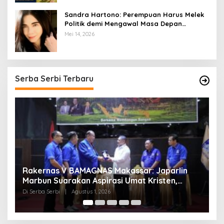
Sandra Hartono: Perempuan Harus Melek
Politik demi Mengawal Masa Depan
Bangsa
Mei 14, 2026
Serba Serbi Terbaru
Momentum Kesatuan Doa Nasional 2026
K
Bakal Digelar di HUT RI Ke-81, Seluruh Aras
A
Gereja Bersatu Doakan Indonesia
Di Serba Serbi
|
Juli 21, 2026
Di