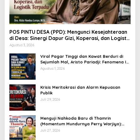
POS PINTU DESA (PPD): Mengunci Kesejahteraan
di Desa: Sinergi Dapur Gizi, Koperasi, dan Logistik
Terpadu
Agustus 3, 2026
Viral Pagar Tinggi dan Kawat Berduri di
Sejumlah Mal, Aristo Pariadji: Fenomena Ini
Cerminan Pentingnya Membangun
Agustus 1, 2026
Kepercayaan Sosial
​Krisis Meritokrasi dan Alarm Kepuasan
Publik
Juli 29, 2026
​Menguji Nahkoda Baru di Thamrin
(Momentum Mundurnya Perry Warjiyo):
Sinergi Kebijakan Moneter-Fiskal di Era
Juli 27, 2026
Prabowonomics