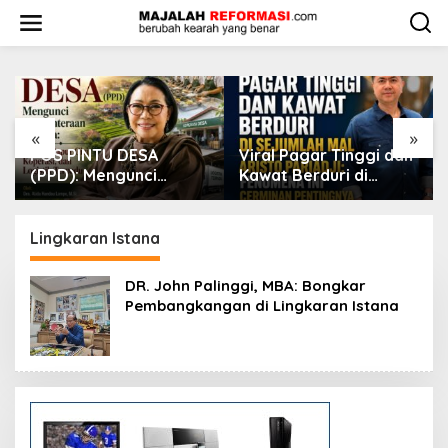
L
e
w
a
t
i
k
e
«
»
k
Viral Pagar Tinggi dan
​Krisis Meritokrasi dan
o
Kawat Berduri di
Alarm Kepuasan Publik
n
Sejumlah Mal, Aristo
t
Pariadji: Fenomena Ini
e
Cerminan Pentingnya
Lingkaran Istana
n
Membangun
Kepercayaan Sosial
DR. John Palinggi, MBA: Bongkar
Pembangkangan di Lingkaran Istana