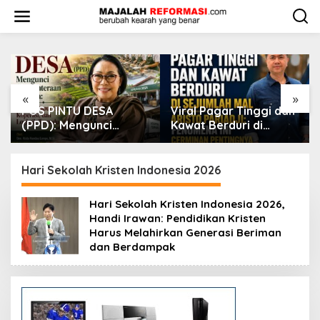
L
e
w
a
t
i
k
e
«
»
k
Viral Pagar Tinggi dan
​Krisis Meritokrasi dan
o
Kawat Berduri di
Alarm Kepuasan Publik
n
Sejumlah Mal, Aristo
t
Pariadji: Fenomena Ini
e
Cerminan Pentingnya
Hari Sekolah Kristen Indonesia 2026
n
Membangun
Kepercayaan Sosial
Hari Sekolah Kristen Indonesia 2026,
Handi Irawan: Pendidikan Kristen
Harus Melahirkan Generasi Beriman
dan Berdampak