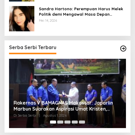
Sandra Hartono: Perempuan Harus Melek
Politik demi Mengawal Masa Depan
Bangsa
Mei 14, 2026
Serba Serbi Terbaru
Momentum Kesatuan Doa Nasional 2026
Bakal Digelar di HUT RI Ke-81, Seluruh Aras
Gereja Bersatu Doakan Indonesia
Di Serba Serbi
|
Juli 21, 2026