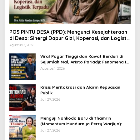
POS PINTU DESA (PPD): Mengunci Kesejahteraan
di Desa: Sinergi Dapur Gizi, Koperasi, dan Logistik
Terpadu
Agustus 3, 2026
Viral Pagar Tinggi dan Kawat Berduri di
Sejumlah Mal, Aristo Pariadji: Fenomena Ini
Cerminan Pentingnya Membangun
Agustus 1, 2026
Kepercayaan Sosial
​Krisis Meritokrasi dan Alarm Kepuasan
Publik
Juli 29, 2026
​Menguji Nahkoda Baru di Thamrin
(Momentum Mundurnya Perry Warjiyo):
Sinergi Kebijakan Moneter-Fiskal di Era
Juli 27, 2026
Prabowonomics