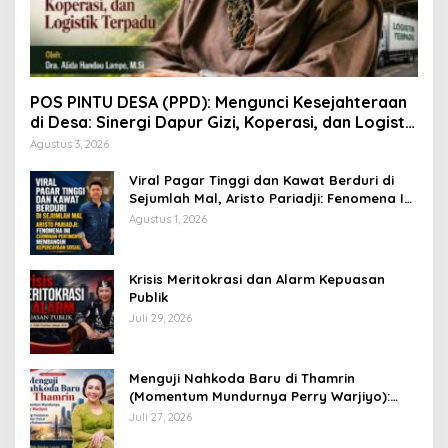
POS PINTU DESA (PPD): Mengunci Kesejahteraan
di Desa: Sinergi Dapur Gizi, Koperasi, dan Logistik
Terpadu
Agustus 3, 2026
Viral Pagar Tinggi dan Kawat Berduri di
Sejumlah Mal, Aristo Pariadji: Fenomena Ini
Cerminan Pentingnya Membangun
Agustus 1, 2026
Kepercayaan Sosial
​Krisis Meritokrasi dan Alarm Kepuasan
Publik
Juli 29, 2026
​Menguji Nahkoda Baru di Thamrin
(Momentum Mundurnya Perry Warjiyo):
Sinergi Kebijakan Moneter-Fiskal di Era
Juli 27, 2026
Prabowonomics