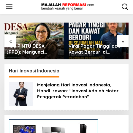
L
e
w
a
t
i
k
e
«
»
k
Viral Pagar Tinggi dan
​Krisis Meritokrasi dan
o
Kawat Berduri di
Alarm Kepuasan Publik
n
Sejumlah Mal, Aristo
t
Pariadji: Fenomena Ini
e
Cerminan Pentingnya
Hari Inovasi Indonesia
n
Membangun
Kepercayaan Sosial
Menjelang Hari Inovasi Indonesia,
Handi Irawan: “Inovasi Adalah Motor
Penggerak Peradaban”