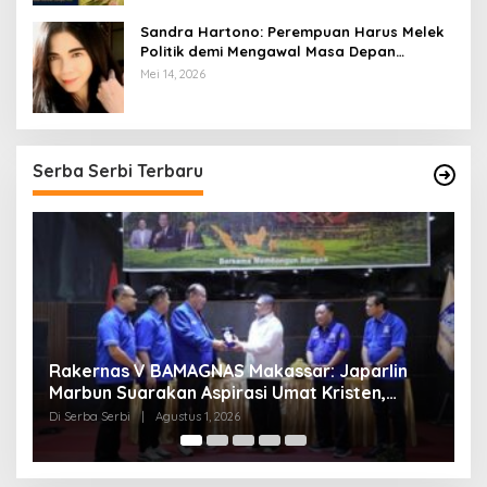
Sandra Hartono: Perempuan Harus Melek
Politik demi Mengawal Masa Depan
Bangsa
Mei 14, 2026
Serba Serbi Terbaru
Momentum Kesatuan Doa Nasional 2026
K
Bakal Digelar di HUT RI Ke-81, Seluruh Aras
A
Gereja Bersatu Doakan Indonesia
Di Serba Serbi
|
Juli 21, 2026
Di