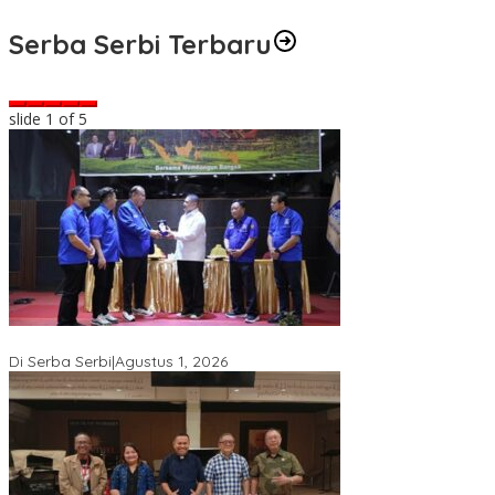
Serba Serbi Terbaru
slide
2
of 5