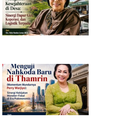
POS PINTU DESA (PPD): Mengunci Kesejahteraan di Desa: Sinergi D
Viral Pagar Tinggi dan Kawat Berduri di Sejumlah Mal, Aristo P
​Krisis Meritokrasi dan Alarm Kepuasan Publik
​Menguji Nahkoda Baru di Thamrin (Momentum Mundurnya Perry Wa