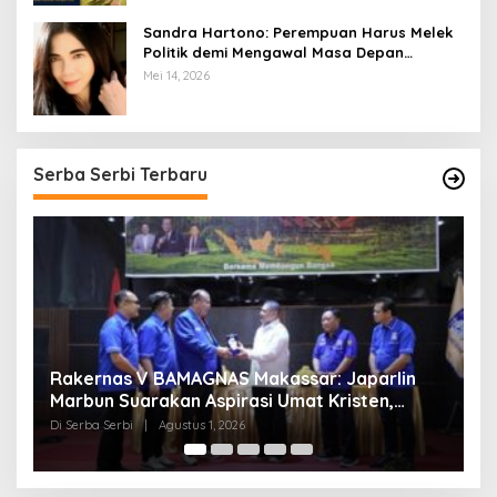
Sandra Hartono: Perempuan Harus Melek
Politik demi Mengawal Masa Depan
Bangsa
Mei 14, 2026
Serba Serbi Terbaru
Momentum Kesatuan Doa Nasional 2026
K
Bakal Digelar di HUT RI Ke-81, Seluruh Aras
A
Gereja Bersatu Doakan Indonesia
Di Serba Serbi
|
Juli 21, 2026
Di