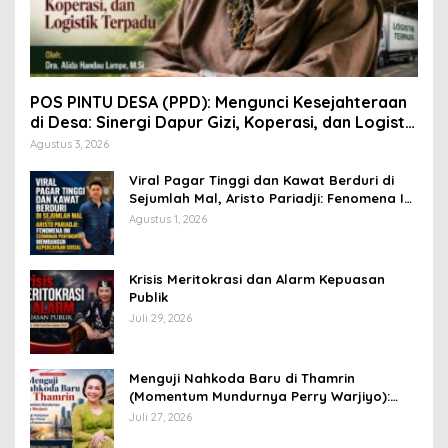
POS PINTU DESA (PPD): Mengunci Kesejahteraan
di Desa: Sinergi Dapur Gizi, Koperasi, dan Logistik
Terpadu
Agustus 3, 2026
Viral Pagar Tinggi dan Kawat Berduri di
Sejumlah Mal, Aristo Pariadji: Fenomena Ini
Cerminan Pentingnya Membangun
Agustus 1, 2026
Kepercayaan Sosial
​Krisis Meritokrasi dan Alarm Kepuasan
Publik
Juli 29, 2026
​Menguji Nahkoda Baru di Thamrin
(Momentum Mundurnya Perry Warjiyo):
Sinergi Kebijakan Moneter-Fiskal di Era
Juli 27, 2026
Prabowonomics