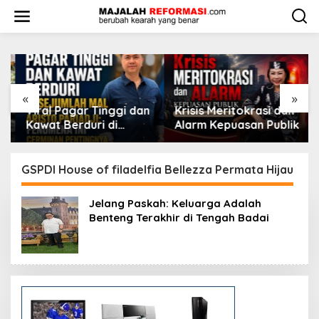
L
e
w
a
t
i
k
e
«
»
k
Viral Pagar Tinggi dan
​Krisis Meritokrasi dan
o
Kawat Berduri di
Alarm Kepuasan Publik
n
Sejumlah Mal, Aristo
t
Pariadji: Fenomena Ini
e
Cerminan Pentingnya
GSPDI House of filadelfia Bellezza Permata Hijau
n
Membangun
Kepercayaan Sosial
Jelang Paskah: Keluarga Adalah
Benteng Terakhir di Tengah Badai