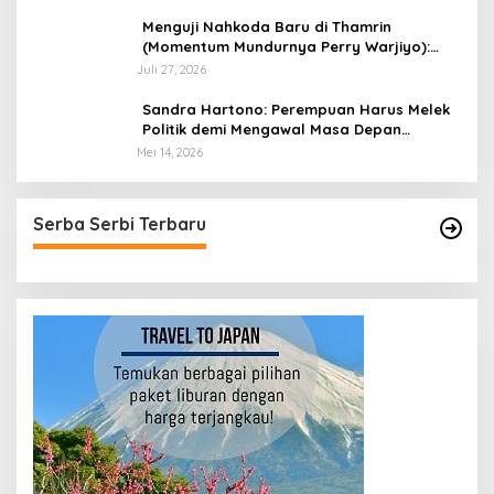
​Menguji Nahkoda Baru di Thamrin
(Momentum Mundurnya Perry Warjiyo):
Sinergi Kebijakan Moneter-Fiskal di Era
Juli 27, 2026
Prabowonomics
Sandra Hartono: Perempuan Harus Melek
Politik demi Mengawal Masa Depan
Bangsa
Mei 14, 2026
Serba Serbi Terbaru