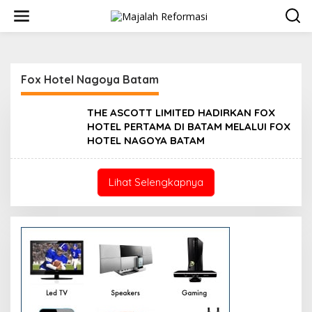
L
e
w
a
t
i
Fox Hotel Nagoya Batam
k
e
k
THE ASCOTT LIMITED HADIRKAN FOX
o
HOTEL PERTAMA DI BATAM MELALUI FOX
n
HOTEL NAGOYA BATAM
t
e
n
Lihat Selengkapnya