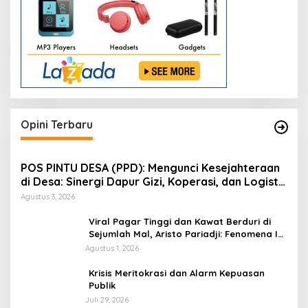
Opini Terbaru
POS PINTU DESA (PPD): Mengunci Kesejahteraan
di Desa: Sinergi Dapur Gizi, Koperasi, dan Logistik
Terpadu
Agustus 3, 2026
Viral Pagar Tinggi dan Kawat Berduri di
Sejumlah Mal, Aristo Pariadji: Fenomena Ini
Cerminan Pentingnya Membangun
Agustus 1, 2026
Kepercayaan Sosial
​Krisis Meritokrasi dan Alarm Kepuasan
Publik
Juli 29, 2026