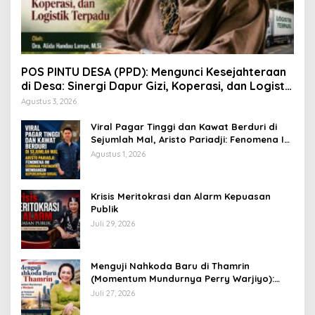
POS PINTU DESA (PPD): Mengunci Kesejahteraan
di Desa: Sinergi Dapur Gizi, Koperasi, dan Logistik
Terpadu
Agustus 3, 2026
Viral Pagar Tinggi dan Kawat Berduri di
Sejumlah Mal, Aristo Pariadji: Fenomena Ini
Cerminan Pentingnya Membangun
Agustus 1, 2026
Kepercayaan Sosial
​Krisis Meritokrasi dan Alarm Kepuasan
Publik
Juli 29, 2026
​Menguji Nahkoda Baru di Thamrin
(Momentum Mundurnya Perry Warjiyo):
Sinergi Kebijakan Moneter-Fiskal di Era
Juli 27, 2026
Prabowonomics