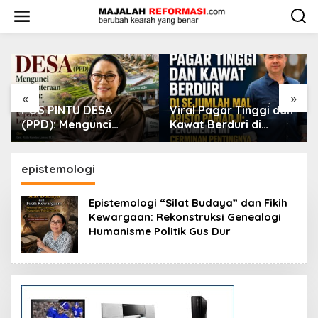
L
e
w
a
t
i
k
e
«
»
k
Viral Pagar Tinggi dan
​Krisis Meritokrasi dan
o
Kawat Berduri di
Alarm Kepuasan Publik
n
Sejumlah Mal, Aristo
t
Pariadji: Fenomena Ini
e
Cerminan Pentingnya
epistemologi
n
Membangun
Kepercayaan Sosial
​Epistemologi “Silat Budaya” dan Fikih
Kewargaan: Rekonstruksi Genealogi
Humanisme Politik Gus Dur