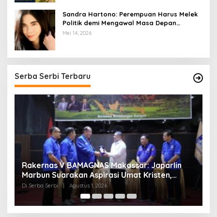
Sandra Hartono: Perempuan Harus Melek
Politik demi Mengawal Masa Depan
Bangsa
Mei 14, 2026
Serba Serbi Terbaru
n
Momentum Kesatuan Doa Nasional 2026
Bakal Digelar di HUT RI Ke-81, Seluruh Aras
Gereja Bersatu Doakan Indonesia
Di Serba Serbi
|
Juli 21, 2026