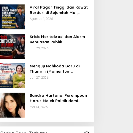
Viral Pagar Tinggi dan Kawat
Berduri di Sejumlah Mal,
Aristo Pariadji: Fenomena Ini
Agustus 1, 2026
Cerminan Pentingnya
Membangun Kepercayaan
Sosial
​Krisis Meritokrasi dan Alarm
Kepuasan Publik
Juli 29, 2026
​Menguji Nahkoda Baru di
Thamrin (Momentum
Mundurnya Perry Warjiyo):
Juli 27, 2026
Sinergi Kebijakan Moneter-
Fiskal di Era Prabowonomics
Sandra Hartono: Perempuan
Harus Melek Politik demi
Mengawal Masa Depan
Mei 14, 2026
Bangsa