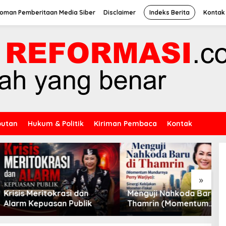
oman Pemberitaan Media Siber
Disclaimer
Indeks Berita
Kontak
putan
Hukum & Politik
Kiriman Pembaca
Kontak
»
 Meritokrasi dan
​Menguji Nahkoda Baru di
S
Kepuasan Publik
Thamrin (Momentum
P
Mundurnya Perry Warjiyo):
P
Sinergi Kebijakan Moneter-
M