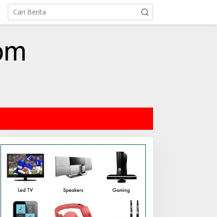
andra Hartono:
POS PINTU DESA (PPD):
erempuan Harus Melek
Mengunci Kesejahteraan di
olitik demi Mengawal
Desa: Sinergi Dapur Gizi,
asa Depan Bangsa
Koperasi, dan Logistik