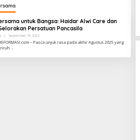
Fiskal di Era
ersama
Prabowonomics
rsama untuk Bangsa: Haidar Alwi Care dan
elorakan Persatuan Pancasila
i
|
September 13, 2025
O
L
EFORMASI.com – Pasca unjuk rasa pada akhir Agustus 2025 yang
E
 ricuh
H
D
A
V
I
D
P
A
S
A
R
I
B
U