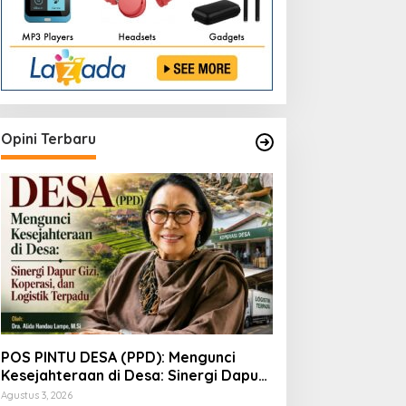
Terpadu
Opini Terbaru
POS PINTU DESA (PPD): Mengunci
Kesejahteraan di Desa: Sinergi Dapur
Gizi, Koperasi, dan Logistik Terpadu
Agustus 3, 2026