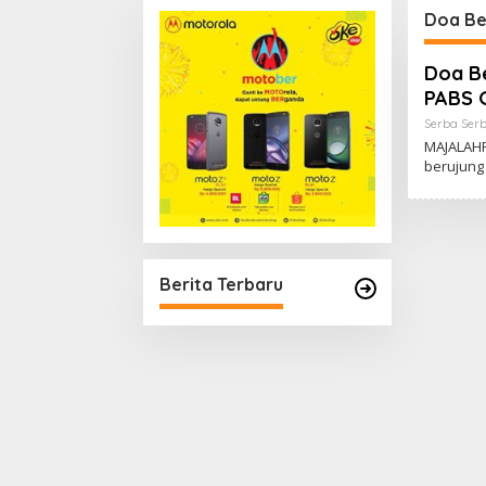
Pentingnya Membangun
Doa B
Kepercayaan Sosial
Doa Be
PABS G
Serba Serb
MAJALAHR
berujung
Berita Terbaru