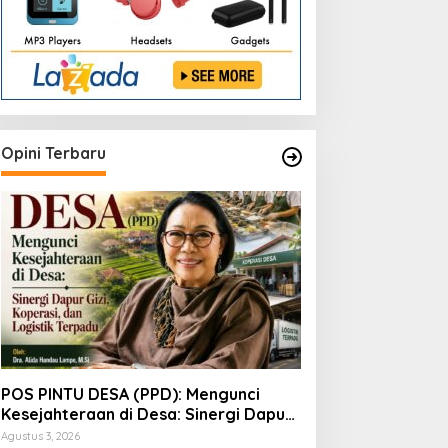
Terpadu
Opini Terbaru
POS PINTU DESA (PPD): Mengunci
Kesejahteraan di Desa: Sinergi Dapur
Gizi, Koperasi, dan Logistik Terpadu
Agustus 3, 2026