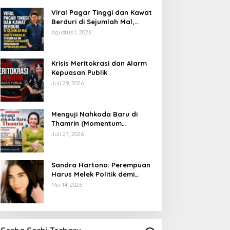
Viral Pagar Tinggi dan Kawat
Berduri di Sejumlah Mal,
Aristo Pariadji: Fenomena Ini
Agustus 1, 2026
Cerminan Pentingnya
Membangun Kepercayaan
Sosial
​Krisis Meritokrasi dan Alarm
Kepuasan Publik
Juli 29, 2026
​Menguji Nahkoda Baru di
Thamrin (Momentum
Mundurnya Perry Warjiyo):
Juli 27, 2026
Sinergi Kebijakan Moneter-
Fiskal di Era Prabowonomics
Sandra Hartono: Perempuan
Harus Melek Politik demi
Mengawal Masa Depan
Mei 14, 2026
Bangsa