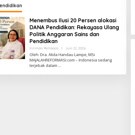
Fiskal di Era
endidikan
Prabowonomics
​Menembus Ilusi 20 Persen alokasi
DANA Pendidikan: Rekayasa Ulang
Politik Anggaran Sains dan
Pendidikan
Kiriman Pembaca
|
Juni 22, 2026
O
L
Oleh: Dra. Alida Handau Lampe, MSi
E
MAJALAHREFORMASI.com – ​Indonesia sedang
H
terjebak dalam
D
A
V
I
D
P
A
S
A
R
I
B
U