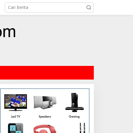
andra Hartono:
POS PINTU DESA (PPD):
erempuan Harus Melek
Mengunci Kesejahteraan di
olitik demi Mengawal
Desa: Sinergi Dapur Gizi,
asa Depan Bangsa
Koperasi, dan Logistik