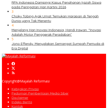
RPA Indonesia Dampingi Kasus Penahanan Ijazah Siswa
pada Peringatan Hari Kartini 2026
3
Choky Tobing Ajak Umat Temukan Harapan di Tengah
Dunia yang Tak Menentu
4
Menjelang Hari Inovasi Indonesia, Handi Irawan: “Inovasi
Adalah Motor Penggerak Peradaban”
5
Jono Effendy: Menyalakan Semangat Sumpah Pemuda di
Era Digital
Copyright@Majalah Reformasi
Kebijakan Privasi
Pedoman Pemberitaan Media Siber
Disclaimer
Indeks Berita
Kontak