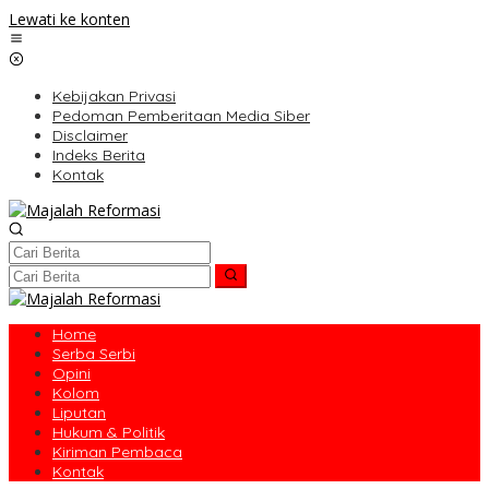
Lewati ke konten
Kebijakan Privasi
Pedoman Pemberitaan Media Siber
Disclaimer
Indeks Berita
Kontak
Home
Serba Serbi
Opini
Kolom
Liputan
Hukum & Politik
Kiriman Pembaca
Kontak