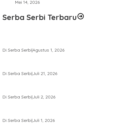
Mei 14, 2026
Serba Serbi Terbaru
Rakernas V BAMAGNAS Makassar: Japarlin Marbun Suarakan
Aspirasi Umat Kristen, Bahas Rakernas VI di Bangkok
Di Serba Serbi
|
Agustus 1, 2026
Momentum Kesatuan Doa Nasional 2026 Bakal Digelar di HUT RI
Ke-81, Seluruh Aras Gereja Bersatu Doakan Indonesia
Di Serba Serbi
|
Juli 21, 2026
Kemnaker-FPPI Jalin Kerja Sama Perluas Akses Kerja bagi
Perempuan
Di Serba Serbi
|
Juli 2, 2026
Sidang Gugatan Perdata John Palinggi terhadap Marthen
Napang Masuki Tahap Penyerahan Bukti Baru
Di Serba Serbi
|
Juli 1, 2026
Sidang Perdata John Palinggi Berlanjut di PN Jakpus, PK Pidana
Marthen Napang Ditolak MA