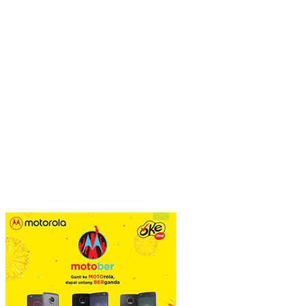
POS PINTU DESA (PPD): Mengunci Kesejahteraan di Desa:
Sinergi Dapur Gizi, Koperasi, dan Logistik Terpadu
Viral Pagar Tinggi dan Kawat Berduri di Sejumlah Mal, Aristo
Pariadji: Fenomena Ini Cerminan Pentingnya Membangun
Kepercayaan Sosial
​Krisis Meritokrasi dan Alarm Kepuasan Publik
​Menguji Nahkoda Baru di Thamrin (Momentum Mundurnya Perry
Warjiyo): Sinergi Kebijakan Moneter-Fiskal di Era
Prabowonomics
Sandra Hartono: Perempuan Harus Melek Politik demi Mengawal
Masa Depan Bangsa