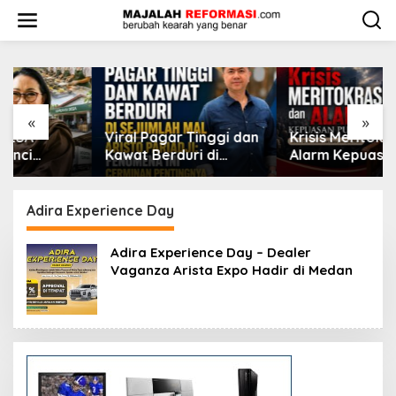
L
e
w
a
t
i
k
e
«
»
k
Viral Pagar Tinggi dan
​Krisis Meritokrasi dan
o
Kawat Berduri di
Alarm Kepuasan Publik
n
Sejumlah Mal, Aristo
t
Pariadji: Fenomena Ini
e
Cerminan Pentingnya
Adira Experience Day
n
Membangun
Kepercayaan Sosial
Adira Experience Day – Dealer
Vaganza Arista Expo Hadir di Medan