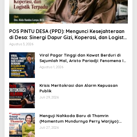
POS PINTU DESA (PPD): Mengunci Kesejahteraan
di Desa: Sinergi Dapur Gizi, Koperasi, dan Logistik
Terpadu
Agustus 3, 2026
Viral Pagar Tinggi dan Kawat Berduri di
Sejumlah Mal, Aristo Pariadji: Fenomena Ini
Cerminan Pentingnya Membangun
Agustus 1, 2026
Kepercayaan Sosial
​Krisis Meritokrasi dan Alarm Kepuasan
Publik
Juli 29, 2026
​Menguji Nahkoda Baru di Thamrin
(Momentum Mundurnya Perry Warjiyo):
Sinergi Kebijakan Moneter-Fiskal di Era
Juli 27, 2026
Prabowonomics