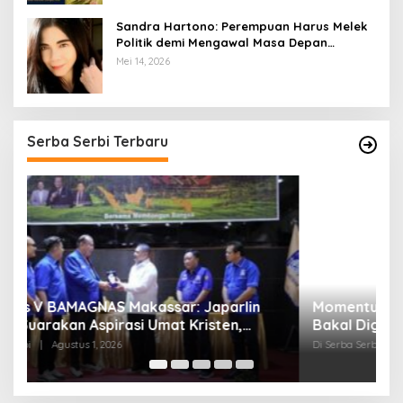
Sandra Hartono: Perempuan Harus Melek
Politik demi Mengawal Masa Depan
Bangsa
Mei 14, 2026
Serba Serbi Terbaru
Momentum Kesatuan Doa Nasional 2026
K
Bakal Digelar di HUT RI Ke-81, Seluruh Aras
A
Gereja Bersatu Doakan Indonesia
Di Serba Serbi
|
Juli 21, 2026
Di