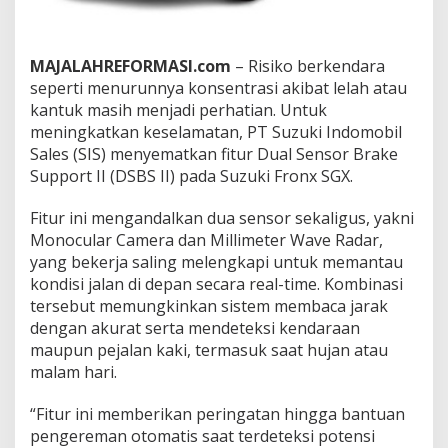
S
B
S
MAJALAHREFORMASI.com
– Risiko berkendara
I
I
seperti menurunnya konsentrasi akibat lelah atau
u
kantuk masih menjadi perhatian. Untuk
n
meningkatkan keselamatan, PT Suzuki Indomobil
t
Sales (SIS) menyematkan fitur Dual Sensor Brake
u
k
Support II (DSBS II) pada Suzuki Fronx SGX.
T
i
Fitur ini mengandalkan dua sensor sekaligus, yakni
n
Monocular Camera dan Millimeter Wave Radar,
g
yang bekerja saling melengkapi untuk memantau
k
a
kondisi jalan di depan secara real-time. Kombinasi
t
tersebut memungkinkan sistem membaca jarak
k
dengan akurat serta mendeteksi kendaraan
a
maupun pejalan kaki, termasuk saat hujan atau
n
malam hari.
K
e
s
“Fitur ini memberikan peringatan hingga bantuan
e
pengereman otomatis saat terdeteksi potensi
l