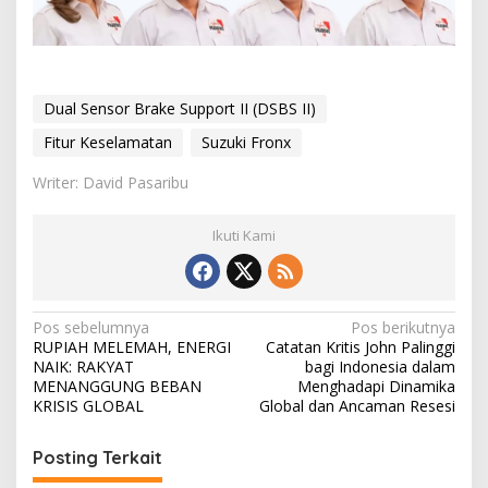
Dual Sensor Brake Support II (DSBS II)
Fitur Keselamatan
Suzuki Fronx
Writer: David Pasaribu
Ikuti Kami
N
Pos sebelumnya
Pos berikutnya
RUPIAH MELEMAH, ENERGI
Catatan Kritis John Palinggi
a
NAIK: RAKYAT
bagi Indonesia dalam
v
MENANGGUNG BEBAN
Menghadapi Dinamika
KRISIS GLOBAL
Global dan Ancaman Resesi
i
g
Posting Terkait
a