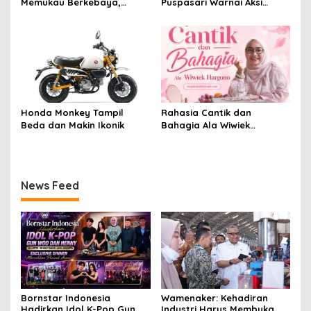
Memukau Berkebaya,
Puspasari Warnai Aksi
Pesona CEO InJourney
Donor Darah PERI, Tebar
Hidupkan Semangat Kartini
Semangat “Satu Kantong
di Hari Kebaya Nasional
Darah, Sejuta Harapan”
Honda Monkey Tampil
Rahasia Cantik dan
Beda dan Makin Ikonik
Bahagia Ala Wiwiek
Hargono
News Feed
Bornstar Indonesia
Wamenaker: Kehadiran
Hadirkan Idol K-Pop Gun
Industri Harus Membuka