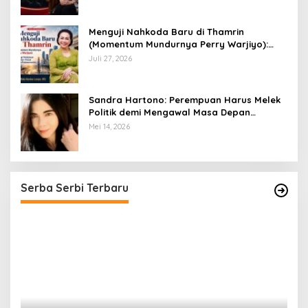
​Menguji Nahkoda Baru di Thamrin
(Momentum Mundurnya Perry Warjiyo):
Sinergi Kebijakan Moneter-Fiskal di Era
Juli 27, 2026
Prabowonomics
Sandra Hartono: Perempuan Harus Melek
Politik demi Mengawal Masa Depan
Bangsa
Mei 14, 2026
Serba Serbi Terbaru