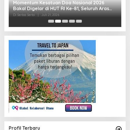
Momentum Kesatuan Doa Nasional 2026
K
Bakal Digelar di HUT RI Ke-81, Seluruh Aras
A
Gereja Bersatu Doakan Indonesia
Di Serba Serbi
|
Juli 21, 2026
Di
Profil Terbaru