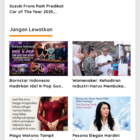
s
Suzuki Fronx Raih Predikat
Car of The Year 2025,
i
Tegaskan Dominasi Suzuki
p
di Industri Otomotif Tanah
Air
Jangan Lewatkan
o
s
Bornstar Indonesia
Wamenaker: Kehadiran
Hadirkan Idol K-Pop Gun
Industri Harus Membuka
Woo dan Henny di Hotel
Kesempatan Kerja bagi
Grand Sahid Jaya Jakarta,
Warga Sekitar
Exclusive Dinner Meriahkan
Puncak Acara
Maya Watono Tampil
Pesona Elegan Hardini