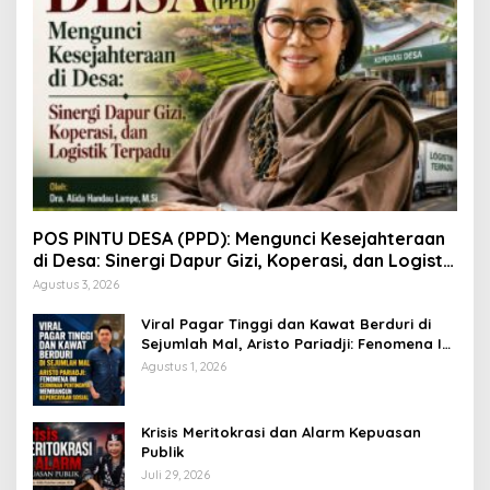
POS PINTU DESA (PPD): Mengunci Kesejahteraan
di Desa: Sinergi Dapur Gizi, Koperasi, dan Logistik
Terpadu
Agustus 3, 2026
Viral Pagar Tinggi dan Kawat Berduri di
Sejumlah Mal, Aristo Pariadji: Fenomena Ini
Cerminan Pentingnya Membangun
Agustus 1, 2026
Kepercayaan Sosial
​Krisis Meritokrasi dan Alarm Kepuasan
Publik
Juli 29, 2026