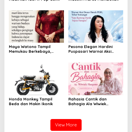
Woo dan Henny di Hotel
Kesempatan Kerja bagi
Grand Sahid Jaya Jakarta,
Warga Sekitar
Exclusive Dinner Meriahkan
Puncak Acara
Maya Watono Tampil
Pesona Elegan Hardini
Memukau Berkebaya,
Puspasari Warnai Aksi
Pesona CEO InJourney
Donor Darah PERI, Tebar
Hidupkan Semangat Kartini
Semangat “Satu Kantong
di Hari Kebaya Nasional
Darah, Sejuta Harapan”
Honda Monkey Tampil
Rahasia Cantik dan
Beda dan Makin Ikonik
Bahagia Ala Wiwiek
Hargono
View More