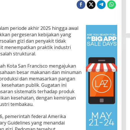
lam periode akhir 2025 hingga awal
ukkan pergeseran kebijakan yang
soalan gizi dan penyakit tidak
it menempatkan praktik industri
alah struktural.
ah Kota San Francisco mengajukan
usahaan besar makanan dan minuman
produksi dan memasarkan pangan
i kesehatan publik. Gugatan ini
aran sistematis terhadap produk
ugikan kesehatan, dengan kemiripan
ustri tembakau.
26, pemerintah federal Amerika
tary Guidelines yang menandai
n gizi. Pedoman tersebut