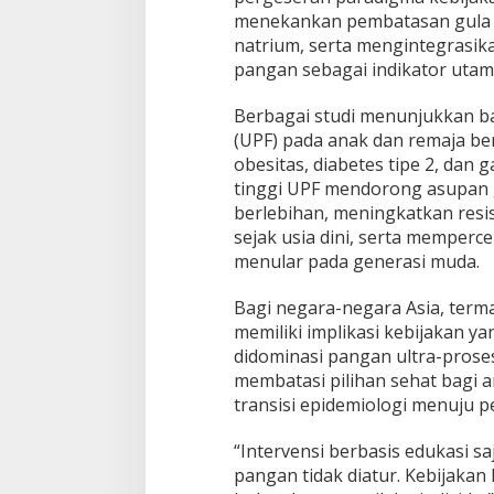
p
menekankan pembatasan gula 
a
natrium, serta mengintegrasik
n
K
pangan sebagai indikator utama
e
s
Berbagai studi menunjukkan b
e
(UPF) pada anak dan remaja be
h
obesitas, diabetes tipe 2, dan
a
t
tinggi UPF mendorong asupan g
a
berlebihan, meningkatkan resis
n
sejak usia dini, serta memperc
A
menular pada generasi muda.
n
a
k
Bagi negara-negara Asia, term
:
memiliki implikasi kebijakan y
P
didominasi pangan ultra-proses
e
membatasi pilihan sehat bagi
l
transisi epidemiologi menuju p
a
j
a
“Intervensi berbasis edukasi sa
r
pangan tidak diatur. Kebijaka
a