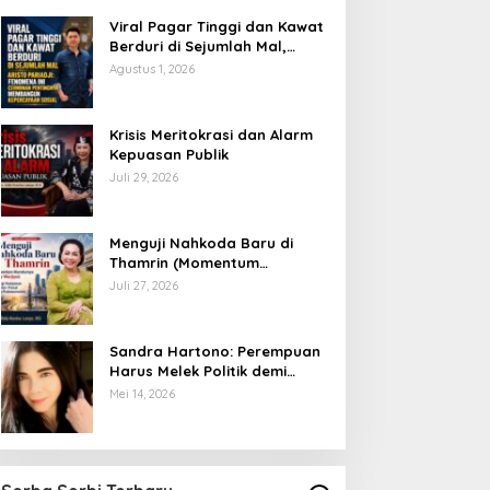
Viral Pagar Tinggi dan Kawat
Berduri di Sejumlah Mal,
Aristo Pariadji: Fenomena Ini
Agustus 1, 2026
Cerminan Pentingnya
Membangun Kepercayaan
Sosial
​Krisis Meritokrasi dan Alarm
Kepuasan Publik
Juli 29, 2026
​Menguji Nahkoda Baru di
Thamrin (Momentum
Mundurnya Perry Warjiyo):
Juli 27, 2026
Sinergi Kebijakan Moneter-
Fiskal di Era Prabowonomics
Sandra Hartono: Perempuan
Harus Melek Politik demi
Mengawal Masa Depan
Mei 14, 2026
Bangsa