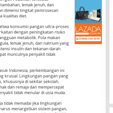
tambahan, lemak jenuh, dan
an dimensi tingkat pemrosesan
 kualitas diet.
ahwa konsumsi pangan ultra-proses
rkaitan dengan peningkatan risiko
 gangguan metabolik. Pola makan
ula, lemak jenuh, dan natrium yang
tensi insulin dan tekanan darah
epat munculnya penyakit tidak
asuk Indonesia, perkembangan ini
ang krusial. Lingkungan pangan yang
, khususnya di sekitar sekolah,
 anak dan remaja dan mempercepat
enyakit tidak menular di usia muda.
ja tidak memadai jika lingkungan
n harus menargetkan sistem pangan,