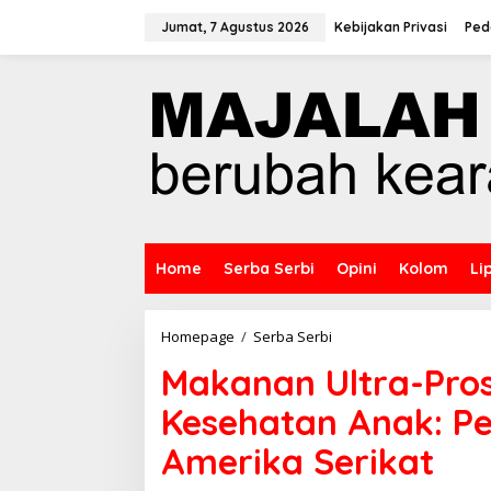
L
e
Jumat, 7 Agustus 2026
Kebijakan Privasi
Ped
w
a
t
i
k
e
k
o
n
t
e
n
Home
Serba Serbi
Opini
Kolom
Li
Homepage
/
Serba Serbi
M
a
Makanan Ultra-Pro
k
a
Kesehatan Anak: Pe
n
a
Amerika Serikat
n
U