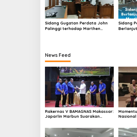
Sidang Gugatan Perdata John
Sidang P
Palinggi terhadap Marthen
Berlanjut
Napang Masuki Tahap
Pidana M
Penyerahan Bukti Baru
MA
News Feed
Rakernas V BAMAGNAS Makassar:
Momentu
Japarlin Marbun Suarakan
Nasional
Aspirasi Umat Kristen, Bahas
HUT RI Ke
Rakernas VI di Bangkok
Bersatu 