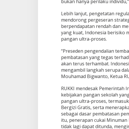
bukan hanya perilaku individu,” 
n
K
e
Lebih lanjut, pengetatan regul
b
mendorong pergeseran strateg
i
berpendapatan rendah dan men
j
yang kuat, Indonesia berisiko 
a
pangan ultra-proses.
k
a
n
“Preseden pengendalian temb
d
pembatasan yang tegas terhada
a
akan terus terhambat. Indonesi
r
mengambil langkah serupa dal
i
A
Mouhamad Bigwanto, Ketua RU
m
e
RUKKI mendesak Pemerintah I
r
kebijakan pangan sekolah yang
i
pangan ultra-proses, termasu
k
a
Bergizi Gratis, serta menerapk
S
sebagai dasar pembatasan pem
e
itu, penerapan cukai Minuma
r
tidak lagi dapat ditunda, meng
i