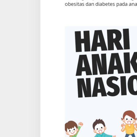
k
obesitas dan diabetes pada anak
a
t