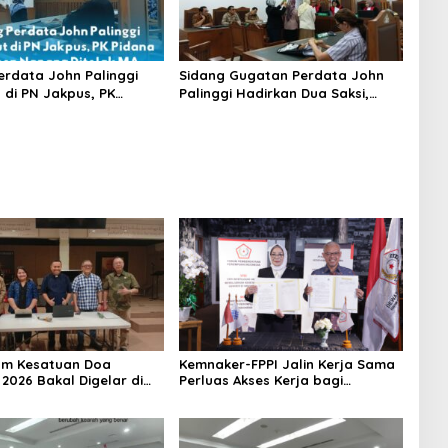
erdata John Palinggi
Sidang Gugatan Perdata John
 di PN Jakpus, PK
Palinggi Hadirkan Dua Saksi,
arthen Napang Ditolak
Tergugat II Elizabeth Nathalia
Tamara Hadiri Persidangan
m Kesatuan Doa
Kemnaker-FPPI Jalin Kerja Sama
 2026 Bakal Digelar di
Perluas Akses Kerja bagi
-81, Seluruh Aras Gereja
Perempuan
Doakan Indonesia