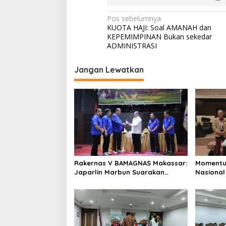
N
Pos sebelumnya
KUOTA HAJI: Soal AMANAH dan
a
KEPEMIMPINAN Bukan sekedar
v
ADMINISTRASI
i
Jangan Lewatkan
g
a
s
i
p
o
s
Rakernas V BAMAGNAS Makassar:
Momentu
Japarlin Marbun Suarakan
Nasional
Aspirasi Umat Kristen, Bahas
HUT RI Ke
Rakernas VI di Bangkok
Bersatu 