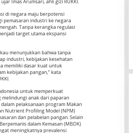
ujar Imas Arumsari, ahli gizi RUKKI.
asi di negara maju berpotensi
i pemasaran industri ke negara
engah. Tanpa kerangka regulasi
menjadi target utama ekspansi
Rakernas V BAMAGNAS Makassar:
Japarlin Marbun Suarakan Aspirasi
Umat Kristen, Bahas Rakernas VI
akau menunjukkan bahwa tanpa
Di Serba Serbi
|
Agustus 1, 2026
di Bangkok
p industri, kebijakan kesehatan
a memiliki dasar kuat untuk
am kebijakan pangan,” kata
KKI.
ndonesia untuk memperkuat
 melindungi anak dari paparan
k dalam pelaksanaan program Makan
an Nutrient Profiling Model (NPM)
asaran dan pelabelan pangan. Selain
n Berpemanis dalam Kemasan (MBDK)
ingat meningkatnya prevalensi