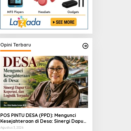
Opini Terbaru
POS PINTU DESA (PPD): Mengunci
Kesejahteraan di Desa: Sinergi Dapur
Gizi, Koperasi, dan Logistik Terpadu
Agustus 3, 2026