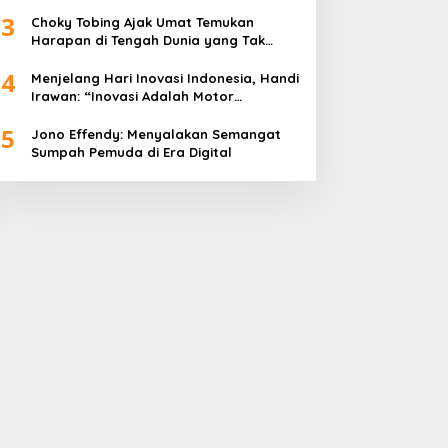
Peringatan Hari Kartini 2026
3
Choky Tobing Ajak Umat Temukan
Harapan di Tengah Dunia yang Tak
Menentu
4
Menjelang Hari Inovasi Indonesia, Handi
Irawan: “Inovasi Adalah Motor
Penggerak Peradaban”
5
Jono Effendy: Menyalakan Semangat
Sumpah Pemuda di Era Digital