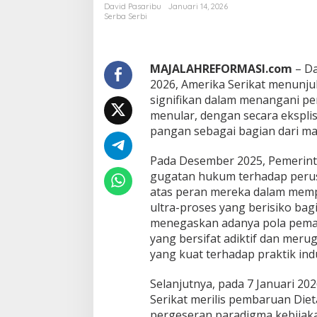
l
David Pasaribu
Januari 14, 2026
t
Serba Serbi
r
a
-
P
MAJALAHREFORMASI.com
– Da
r
2026, Amerika Serikat menunj
o
signifikan dalam menangani per
s
menular, dengan secara eksplis
e
pangan sebagai bagian dari mas
s
(
U
Pada Desember 2025, Pemerint
P
gugatan hukum terhadap per
F
atas peran mereka dalam mem
)
ultra-proses yang berisiko bag
d
a
menegaskan adanya pola pemas
n
yang bersifat adiktif dan mer
M
yang kuat terhadap praktik ind
a
s
Selanjutnya, pada 7 Januari 20
a
D
Serikat merilis pembaruan Die
e
pergeseran paradigma kebijaka