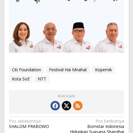
Citi Foundation
Festival Hai Mnahat
Kopernik
Kota SoE
NTT
Ikuti Kami
N
Pos sebelumnya
Pos berikutnya
SHALOM PRABOWO
Bornstar Indonesia
a
Hidupkan Suasana Shanghai