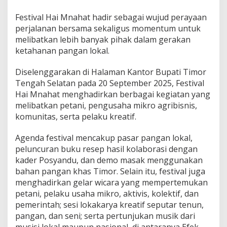
B
Festival Hai Mnahat hadir sebagai wujud perayaan
e
r
perjalanan bersama sekaligus momentum untuk
b
melibatkan lebih banyak pihak dalam gerakan
a
ketahanan pangan lokal.
s
i
Diselenggarakan di Halaman Kantor Bupati Timor
s
A
Tengah Selatan pada 20 September 2025, Festival
d
Hai Mnahat menghadirkan berbagai kegiatan yang
a
melibatkan petani, pengusaha mikro agribisnis,
t
komunitas, serta pelaku kreatif.
d
i
N
Agenda festival mencakup pasar pangan lokal,
T
peluncuran buku resep hasil kolaborasi dengan
T
kader Posyandu, dan demo masak menggunakan
bahan pangan khas Timor. Selain itu, festival juga
menghadirkan gelar wicara yang mempertemukan
petani, pelaku usaha mikro, aktivis, kolektif, dan
pemerintah; sesi lokakarya kreatif seputar tenun,
pangan, dan seni; serta pertunjukan musik dari
musisi lokal maupun nasional, di antaranya Efek