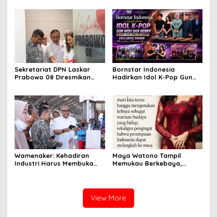
Kemerdekaan dengan
Karya Nyata
Sekretariat DPN Laskar
Bornstar Indonesia
Prabowo 08 Diresmikan
Hadirkan Idol K-Pop Gun
Hashim S. Djojohadikusumo
Woo dan Henny di Hotel
di East Tower
Grand Sahid Jaya Jakarta,
Exclusive Dinner Meriahkan
Puncak Acara
Wamenaker: Kehadiran
Maya Watono Tampil
Industri Harus Membuka
Memukau Berkebaya,
Kesempatan Kerja bagi
Pesona CEO InJourney
Warga Sekitar
Hidupkan Semangat Kartini
di Hari Kebaya Nasional
View More