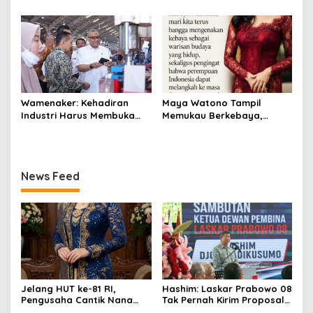
Hashim S. Djojohadikusumo
Woo dan Henny di Hotel
di East Tower
Grand Sahid Jaya Jakarta,
Exclusive Dinner Meriahkan
Puncak Acara
Wamenaker: Kehadiran
Maya Watono Tampil
Industri Harus Membuka
Memukau Berkebaya,
Kesempatan Kerja bagi
Pesona CEO InJourney
Warga Sekitar
Hidupkan Semangat Kartini
di Hari Kebaya Nasional
News Feed
Jelang HUT ke-81 RI,
Hashim: Laskar Prabowo 08
Pengusaha Cantik Nana
Tak Pernah Kirim Proposal
Sarinah Ajak Masyarakat Isi
dan Minta Uang