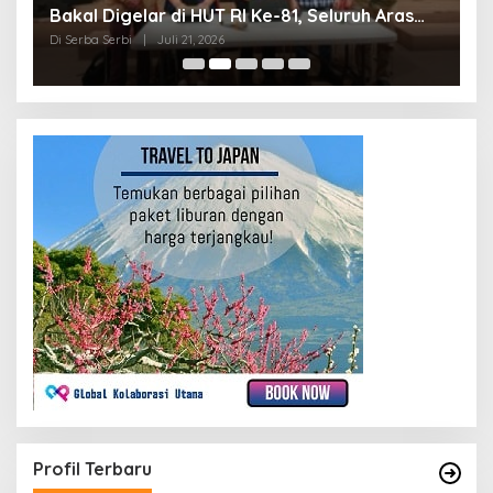
Bakal Digelar di HUT RI Ke-81, Seluruh Aras
A
Gereja Bersatu Doakan Indonesia
Di Serba Serbi
|
Juli 21, 2026
Di
Profil Terbaru