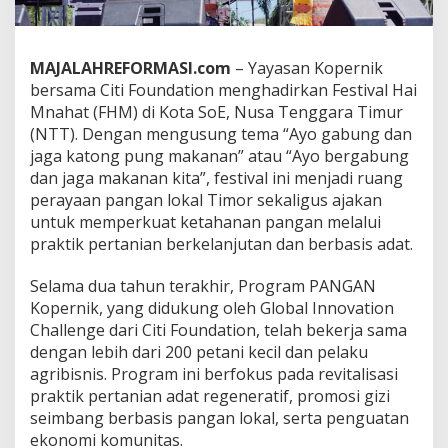
i
o
n
MAJALAHREFORMASI.com
– Yayasan Kopernik
H
a
bersama Citi Foundation menghadirkan Festival Hai
d
Mnahat (FHM) di Kota SoE, Nusa Tenggara Timur
i
(NTT). Dengan mengusung tema “Ayo gabung dan
r
jaga katong pung makanan” atau “Ayo bergabung
k
a
dan jaga makanan kita”, festival ini menjadi ruang
n
perayaan pangan lokal Timor sekaligus ajakan
F
untuk memperkuat ketahanan pangan melalui
e
praktik pertanian berkelanjutan dan berbasis adat.
s
t
i
Selama dua tahun terakhir, Program PANGAN
v
Kopernik, yang didukung oleh Global Innovation
a
Challenge dari Citi Foundation, telah bekerja sama
l
dengan lebih dari 200 petani kecil dan pelaku
P
agribisnis. Program ini berfokus pada revitalisasi
a
n
praktik pertanian adat regeneratif, promosi gizi
g
seimbang berbasis pangan lokal, serta penguatan
a
ekonomi komunitas.
n