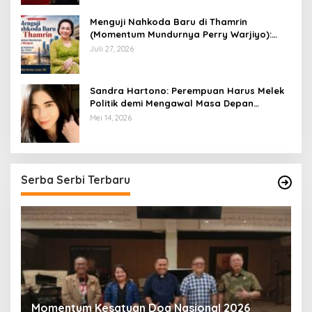
​Menguji Nahkoda Baru di Thamrin
(Momentum Mundurnya Perry Warjiyo):
Sinergi Kebijakan Moneter-Fiskal di Era
Juli 27, 2026
Prabowonomics
Sandra Hartono: Perempuan Harus Melek
Politik demi Mengawal Masa Depan
Bangsa
Mei 14, 2026
Serba Serbi Terbaru
Momentum Kesatuan Doa Nasional 2026
K