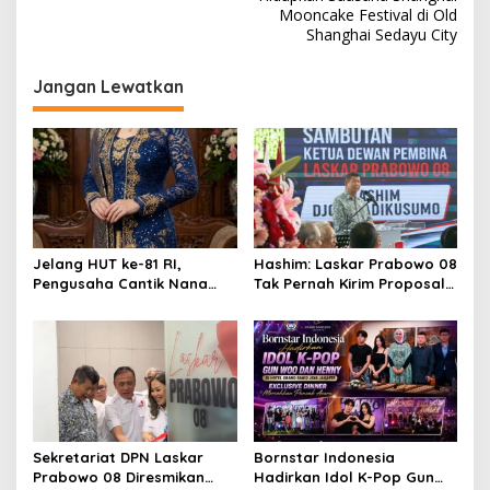
v
Mooncake Festival di Old
Shanghai Sedayu City
i
g
Jangan Lewatkan
a
s
i
p
o
s
Jelang HUT ke-81 RI,
Hashim: Laskar Prabowo 08
Pengusaha Cantik Nana
Tak Pernah Kirim Proposal
Sarinah Ajak Masyarakat Isi
dan Minta Uang
Kemerdekaan dengan
Karya Nyata
Sekretariat DPN Laskar
Bornstar Indonesia
Prabowo 08 Diresmikan
Hadirkan Idol K-Pop Gun