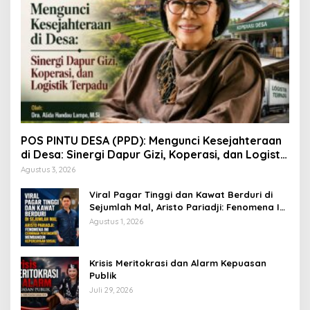
POS PINTU DESA (PPD): Mengunci Kesejahteraan
di Desa: Sinergi Dapur Gizi, Koperasi, dan Logistik
Terpadu
Agustus 3, 2026
Viral Pagar Tinggi dan Kawat Berduri di
Sejumlah Mal, Aristo Pariadji: Fenomena Ini
Cerminan Pentingnya Membangun
Agustus 1, 2026
Kepercayaan Sosial
​Krisis Meritokrasi dan Alarm Kepuasan
Publik
Juli 29, 2026