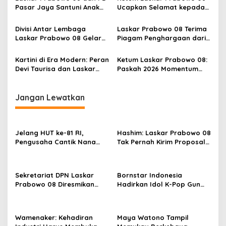
o
Pasar Jaya Santuni Anak
Ucapkan Selamat kepada
s
yatim di lingkungan
Nanik S Deyang, Optimistis
Keluarga Besar Para
BGN Makin Profesional dan
Divisi Antar Lembaga
Laskar Prabowo 08 Terima
Pedagang Pasar & Pekerja
Transparan
Laskar Prabowo 08 Gelar
Piagam Penghargaan dari
di PD Pasar Jaya
Diskusi Dampak Dapur SPPG
Istiqlal, Apresiasi atas
MBG bagi Masyarakat
Kiprah di Bulan Ramadan
Kartini di Era Modern: Peran
Ketum Laskar Prabowo 08:
Devi Taurisa dan Laskar
Paskah 2026 Momentum
Prabowo 08 di Tengah
Harapan di Tengah Gejolak
Dinamika Global
Dunia
Jangan Lewatkan
Jelang HUT ke-81 RI,
Hashim: Laskar Prabowo 08
Pengusaha Cantik Nana
Tak Pernah Kirim Proposal
Sarinah Ajak Masyarakat Isi
dan Minta Uang
Kemerdekaan dengan
Karya Nyata
Sekretariat DPN Laskar
Bornstar Indonesia
Prabowo 08 Diresmikan
Hadirkan Idol K-Pop Gun
Hashim S. Djojohadikusumo
Woo dan Henny di Hotel
di East Tower
Grand Sahid Jaya Jakarta,
Exclusive Dinner Meriahkan
Wamenaker: Kehadiran
Maya Watono Tampil
Puncak Acara