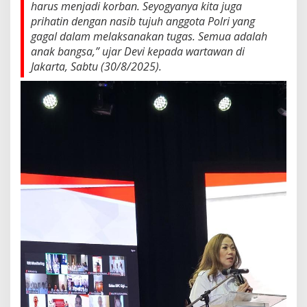
harus menjadi korban. Seyogyanya kita juga
g
prihatin dengan nasib tujuh anggota Polri yang
a
n
gagal dalam melaksanakan tugas. Semua adalah
d
anak bangsa,” ujar Devi kepada wartawan di
i
Jakarta, Sabtu (30/8/2025).
T
e
n
g
a
h
D
i
n
a
m
i
k
a
B
a
n
g
s
a