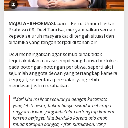
A
j
a
k
MAJALAHREFORMASI.com
– Ketua Umum Laskar
M
Prabowo 08, Devi Taurisa, menyampaikan seruan
a
s
kepada seluruh masyarakat di tengah situasi dan
y
dinamika yang tengah terjadi di tanah air.
a
r
Devi mengingatkan agar semua pihak tidak
a
terjebak dalam narasi sempit yang hanya berfokus
k
a
pada potongan-potongan peristiwa, seperti aksi
t
sejumlah anggota dewan yang tertangkap kamera
J
berjoget, sementara persoalan yang lebih
a
mendasar justru terabaikan.
g
a
K
“Mari kita melihat semuanya dengan kacamata
e
yang lebih besar, bukan hanya sekadar beberapa
t
anggota dewan yang kebetulan tertangkap kamera
e
n
karena berjoget. Kita berduka karena ada anak
a
muda harapan bangsa, Affan Kurniawan, yang
n