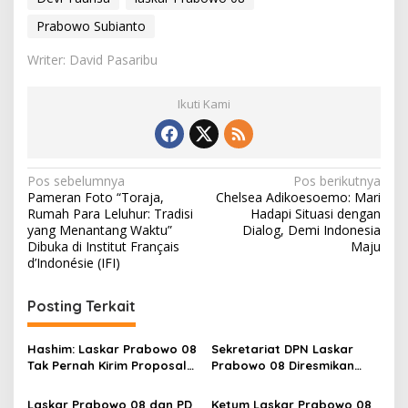
Prabowo Subianto
Writer: David Pasaribu
Ikuti Kami
N
Pos sebelumnya
Pos berikutnya
Pameran Foto “Toraja,
Chelsea Adikoesoemo: Mari
a
Rumah Para Leluhur: Tradisi
Hadapi Situasi dengan
v
yang Menantang Waktu”
Dialog, Demi Indonesia
Dibuka di Institut Français
Maju
i
d’Indonésie (IFI)
g
Posting Terkait
a
s
Hashim: Laskar Prabowo 08
Sekretariat DPN Laskar
i
Tak Pernah Kirim Proposal
Prabowo 08 Diresmikan
p
dan Minta Uang
Hashim S. Djojohadikusumo
di East Tower
Laskar Prabowo 08 dan PD
Ketum Laskar Prabowo 08