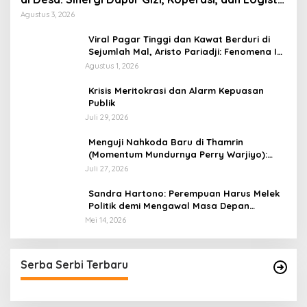
Terpadu
Agustus 3, 2026
Viral Pagar Tinggi dan Kawat Berduri di
Sejumlah Mal, Aristo Pariadji: Fenomena Ini
Cerminan Pentingnya Membangun
Agustus 1, 2026
Kepercayaan Sosial
​Krisis Meritokrasi dan Alarm Kepuasan
Publik
Juli 29, 2026
​Menguji Nahkoda Baru di Thamrin
(Momentum Mundurnya Perry Warjiyo):
Sinergi Kebijakan Moneter-Fiskal di Era
Juli 27, 2026
Prabowonomics
Sandra Hartono: Perempuan Harus Melek
Politik demi Mengawal Masa Depan
Bangsa
Mei 14, 2026
Serba Serbi Terbaru