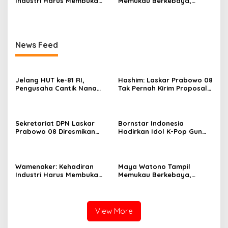
Industri Harus Membuka
Memukau Berkebaya,
Kesempatan Kerja bagi
Pesona CEO InJourney
Warga Sekitar
Hidupkan Semangat Kartini
di Hari Kebaya Nasional
News Feed
Jelang HUT ke-81 RI,
Hashim: Laskar Prabowo 08
Pengusaha Cantik Nana
Tak Pernah Kirim Proposal
Sarinah Ajak Masyarakat Isi
dan Minta Uang
Kemerdekaan dengan
Karya Nyata
Sekretariat DPN Laskar
Bornstar Indonesia
Prabowo 08 Diresmikan
Hadirkan Idol K-Pop Gun
Hashim S. Djojohadikusumo
Woo dan Henny di Hotel
di East Tower
Grand Sahid Jaya Jakarta,
Exclusive Dinner Meriahkan
Puncak Acara
Wamenaker: Kehadiran
Maya Watono Tampil
Industri Harus Membuka
Memukau Berkebaya,
Kesempatan Kerja bagi
Pesona CEO InJourney
Warga Sekitar
Hidupkan Semangat Kartini
di Hari Kebaya Nasional
View More